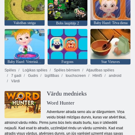
Valstības steiga
Baby Hazel: Tēva diena
Bobs laupītājs 2
Baby Hazel: Veterinārārsts
Furgons
Star Virtuves
Spēles
Loģikas spēles
Spēles bērniem
Atjautības spēles
7 gadi
Gudrs
Izglītības
touchscreen
Html5
android
Vārdi
Vārdu mednieks
Word Hunter
Adventurer atrada seno alu ar dārgumiem. Viņa
veidu bloķē milzīgas durvis, kuras var atvērt tikai,
atrisinot vārdu mīklu. Pirms jums būs liels skaits burtu, kas ir izkliedēti
nejauši. Kad esat to atradis, uzzīmējiet rindu un vārdu uzminēs. Kad esat
atradis visus vārdus, atvērsies durvis, un jūs varēsiet uzņemt visas savas