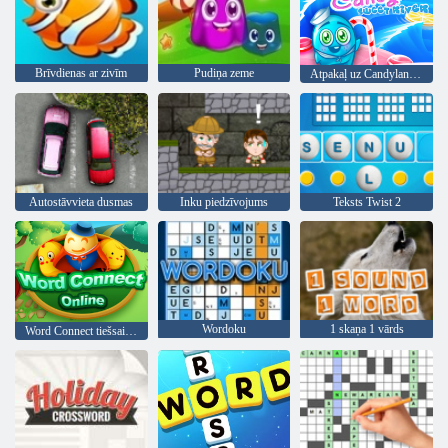
Brīvdienas ar zivīm
Pudiņa zeme
Atpakaļ uz Candyland Sweet River
Autostāvvieta dusmas
Inku piedzīvojums
Teksts Twist 2
Wordoku
1 skaņa 1 vārds
Word Connect tiešsaistē