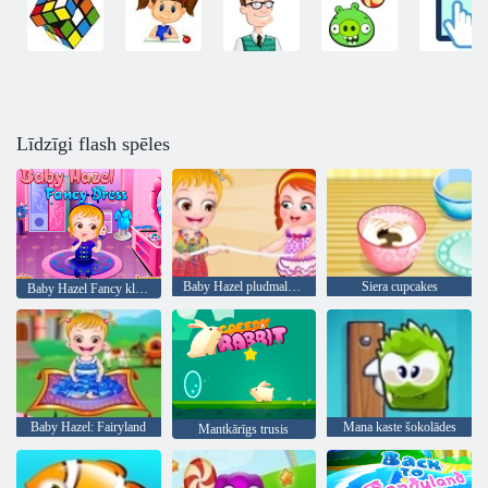
Līdzīgi flash spēles
Baby Hazel pludmales ballīte
Siera cupcakes
Baby Hazel Fancy kleita
Baby Hazel: Fairyland
Mana kaste šokolādes
Mantkārīgs trusis