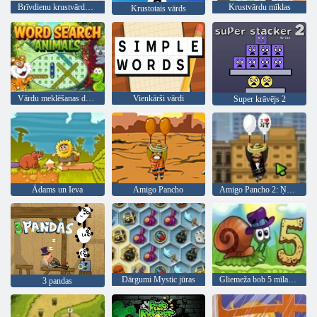
Brīvdienu krustvārdu mīkla
Krustvārdu mīklas
Krustotais vārds
Vārdu meklēšanas dzīvnieki
Vienkārši vārdi
Super krāvējs 2
Ādams un Ieva
Amigo Pancho
Amigo Pancho 2: Ņujorkas ballīte
Dārgumi Mystic jūras
Gliemeža bob 5 mīlas stāsts
3 pandas