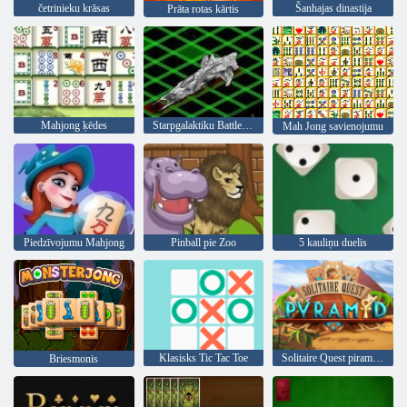
četrinieku krāsas
Šanhajas dinastija
Prāta rotas kārtis
Mahjong ķēdes
Starpgalaktiku Battleships
Mah Jong savienojumu
Piedzīvojumu Mahjong
Pinball pie Zoo
5 kauliņu duelis
Klasisks Tic Tac Toe
Solitaire Quest piramīda
Briesmonis