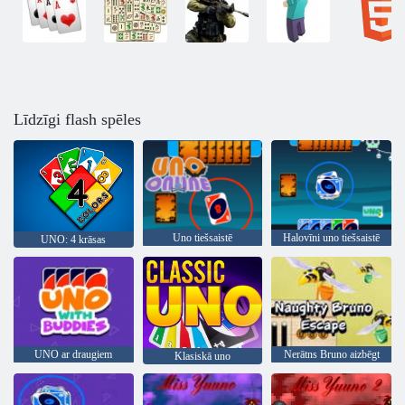
Līdzīgi flash spēles
Uno tiešsaistē
Halovīni uno tiešsaistē
UNO: 4 krāsas
UNO ar draugiem
Nerātns Bruno aizbēgt
Klasiskā uno