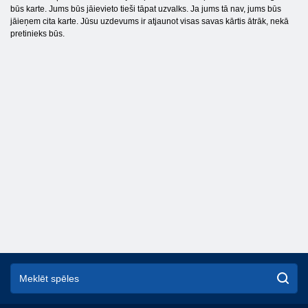
būs karte. Jums būs jāievieto tieši tāpat uzvalks. Ja jums tā nav, jums būs
jāieņem cita karte. Jūsu uzdevums ir atjaunot visas savas kārtis ātrāk, nekā
pretinieks būs.