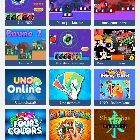
Uno 2022
Yuno jaunkundze
Jauno jaunkundze 2
Buuno 2
Uno daudzspēlētājs
Powerpuff Girls neparastā nedēļa
Uno tiešsaistē
Uno tiešsaistē
UNO - ballītes karte