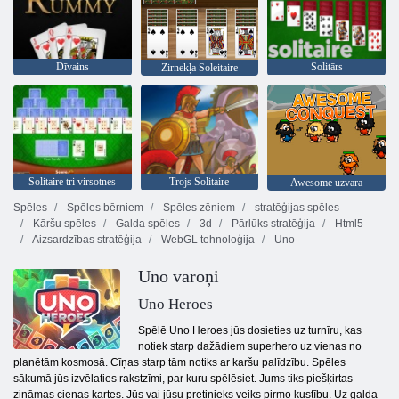
Dīvains
Solitārs
Zirnekļa Soleitaire
Solitaire tri virsotnes
Trojs Solitaire
Awesome uzvara
Spēles
Spēles bērniem
Spēles zēniem
stratēģijas spēles
Kāršu spēles
Galda spēles
3d
Pārlūks stratēģija
Html5
Aizsardzības stratēģija
WebGL tehnoloģija
Uno
Uno varoņi
Uno Heroes
Spēlē Uno Heroes jūs dosieties uz turnīru, kas
notiek starp dažādiem superhero uz vienas no
planētām kosmosā. Cīņas starp tām notiks ar karšu palīdzību. Spēles
sākumā jūs izvēlaties rakstzīmi, par kuru spēlēsiet. Jums tiks piešķirtas
zināmas cieņas kartes. Jūs vai jūsu pretinieks veiks pirmo kustību. Uz galda