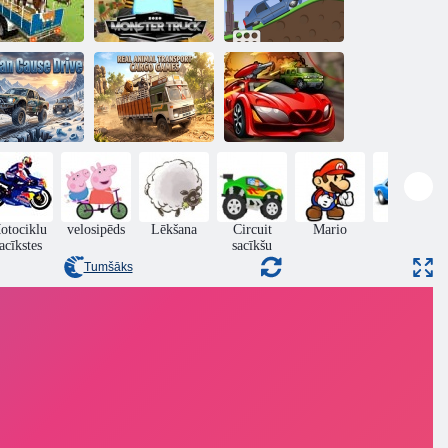
Dzīvnieku
kravas
automašīnu
2020. gada
bezceļu
monstru kravas
Hill Car Racing:
pārvadājumi
automašīna
Mad Offroad
Īstas dzīvnieku
pārvadāšanas
askas cēlonis
kravas spēles
Spiegu auto
otociklu
velosipēds
Lēkšana
Circuit
Mario
Dreifēt
acīkstes
sacīkšu
Tumšāks