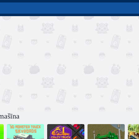
mašīna