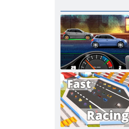
Ielu sacīkšu niknums