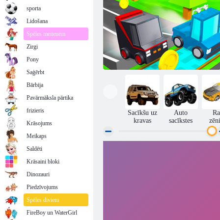
sporta
Lidošana
Spēles meitenēm
Zirgi
Pony
Saģērbt
Bārbija
Pavārmāksla pārtika
frizieris
Sacīkšu uz
Auto
Ra
kravas
sacīkstes
zēn
Krāsojums
Meikaps
Saldēti
Sacīkšu braucējs
Krāsaini bloki
Dinozauri
Piedzīvojums
Spēles diviem
FireBoy un WaterGirl