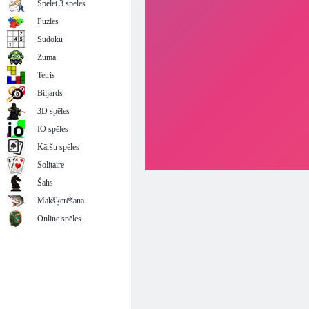
Spēlēt 3 spēles
Puzles
Sudoku
Zuma
Tetris
Biljards
3D spēles
IO spēles
Kāršu spēles
Solitaire
Šahs
Makšķerēšana
Online spēles