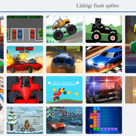
Līdzīgi flash spēles
Kravas
Autostāvvieta
automašīnu
Monster Truck
Passion
izmēģinājumi
Meža Piegāde
Fury tuksneša
Vilkšanas
streika ceļš
Rallija 6. punkts
sacīkstes 3d
Augstas
M
Formula drudzis
sacīkstes 2
Vajāšana uz ielas