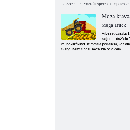
Spēles
Sacīkšu spēles
Spēles z
Mega krava
Mega Truck
Milzīgas vairāku t
karjeros, dažādu 
vai noklikšķinot uz metāla pedāļiem, kas atrod
KOGAMA: Ātrās sacīkstes
svarīgi ņemt slodzi, nezaudējot to ceļā.