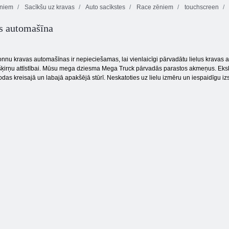
ēniem
Sacīkšu uz kravas
Auto sacīkstes
Race zēniem
touchscreen
3d Night City 2
s automašīna
Moto X3M
spēlētāju
ziema
sacīkstes
Tentriks
onnu kravas automašīnas ir nepieciešamas, lai vienlaicīgi pārvadātu lielus kravas a
šķirņu attīstībai. Mūsu mega dziesma Mega Truck pārvadās parastos akmeņus. Ekskav
as kreisajā un labajā apakšējā stūrī. Neskatoties uz lielu izmēru un iespaidīgu izskatu