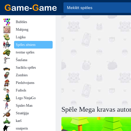
Bubbles
Mahjong
Loģika
Spēles zēniem
tvertne spēles
Šaušana
Sacīkšu spēles
Zombies
Piedzīvojums
Futbols
Lego NinjaGo
Spider-Man
Spēle Mega kravas auto
Stratēģija
karš
snaiperis