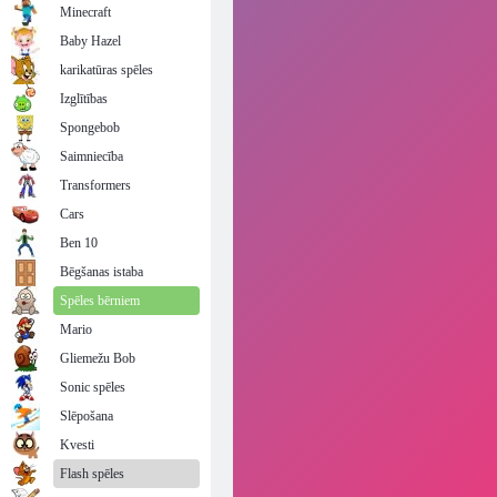
Minecraft
Baby Hazel
karikatūras spēles
Izglītības
Spongebob
Saimniecība
Transformers
Cars
Ben 10
Bēgšanas istaba
Spēles bērniem
Mario
Gliemežu Bob
Sonic spēles
Slēpošana
Kvesti
Flash spēles