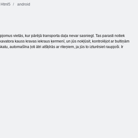
Html5
android
pjomus vietās, kur pārējā transporta daļa nevar sasniegt. Tas parasti notiek
atora kauss kravas iekraus ķermenī, un jūs nokļūsit, kontrolējot ar bultiņām
, automašīna ļoti ātri atšķīrās ar riteņiem, ja jūs to izturēsiet raupjoši. Ir