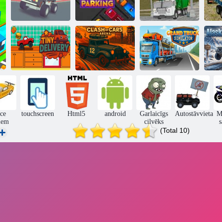
3d monster
kravas
Trakā kravas
Salas tīru kravas
automašīnu
automašīnu
automašīnu
debesis
novietošana
atkritumu sim
Lielais kravas
Automašīnu
automašīnu
Niecīga piegāde
arēna sadursme
simulators
Aļ
ce
touchscreen
Html5
android
Garlaicīgs
Autostāvvieta
M
iem
cilvēks
s
(Total 10)