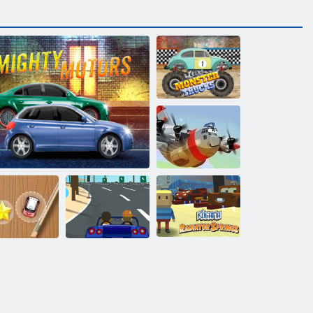
Sacīkšu
briesmoņu
kravas
automašīnas
Varonīgs pilots
ini sacīkšu
Kogama:
skriešanās
Varens Motors
Slepkava Racer
Radiatora avoti