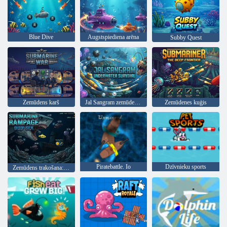
Blue Dive
Augstspiediena arēna
Subby Quest
Zemūdens karš
Jal Sangram zemūdens izdzīvošana
Zemūdenes kuģis
Piratebattle. Io
Dzīvnieku sports
Zemūdens trakošana: dziļjūra