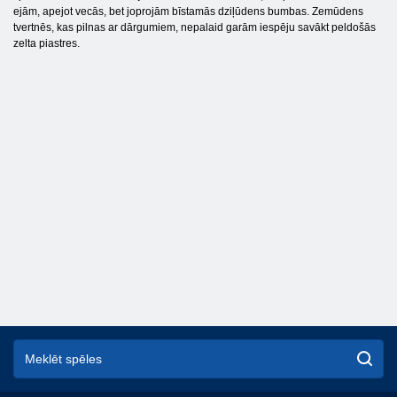
ejām, apejot vecās, bet joprojām bīstamās dziļūdens bumbas. Zemūdens
tvertnēs, kas pilnas ar dārgumiem, nepalaid garām iespēju savākt peldošās
zelta piastres.