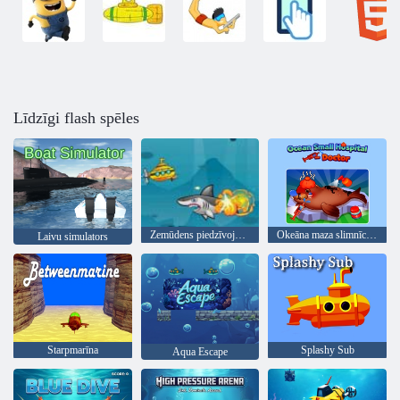
Līdzīgi flash spēles
Zemūdens piedzīvojums
Okeāna maza slimnīca - ārsts
Laivu simulators
Starpmarīna
Splashy Sub
Aqua Escape