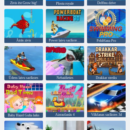
Zivis ēst Grow big!
Delfīnu dzīve
Plosta royale
Ātrās zivis
Power laivu sacīkstes 3D
Peldēšana Pro
Ūdens laivu sacīkstes
Nebaidieties
Drakkar streiks
Aizraušanās 4
Vilkšanas sacīkstes 3d
Baby Hazel Gulta laiks