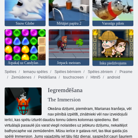
Snow Globe
Mētājiet papīru 2
Varonīgs pilots
Atpakaļ uz Candyland 4: Lollipop Garden
Jetpack meistars
Inku piedzīvojums
Spēles
Iemaņu spēles
Spēles bērniem
Spēles zēniem
Prasme
Zemūdenes
Peldēšana
touchscreen
Html5
android
Iegremdēšana
The Immersion
Okeāna dziļumi, piemēram, Marianas tranšeja, vēl
nav pilnībā izpētīti, zinātnieki vēl nav izveidojuši
ierīci, kas spētu izturēt daudzu tonnu ūdens kolonnas spiedienu. Bet
virtuālajā pasaulē jūs varat viegli nolaisties uz jebkuru dziļumu, nekaitējot
bathyscaphe vai zemūdenēm. Mūsu ierīce ir gatava nirt, tas tikai gaida jūs
spēlē Immersion. Jums vajadzētu iet tālu līdz dienai, saspiežot cauri šauriem