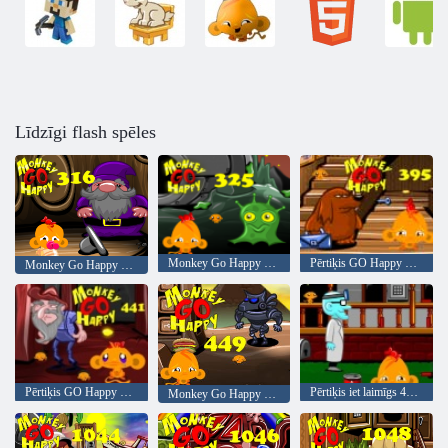
Līdzīgi flash spēles
Monkey Go Happy posms 325
Pērtiķis GO Happy Stage 395
Monkey Go Happy posms 316
Pērtiķis GO Happy Stage 441
Pērtiķis iet laimīgs 461. posms Maniaku savrupmāja
Monkey Go Happy 449. posms