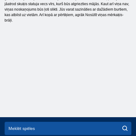
jāatrod skuķis statuja vecs vīrs, kurš būs atgriezties mājās. Kaut arī viņa nav,
viņas noskaņojums būs ļoti slikti. Jūs varat sazināties ar dažādiem burtiem,
kas atbilst uz vietām. Arī kopā ar pērtiķiem, agrāk Nosūtīt viņas mērkaķis-
brāļi.