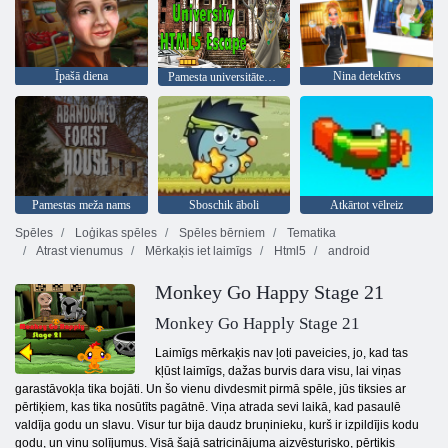
Īpašā diena
Nina detektīvs
Pamesta universitātes html5 aizbēgšana
Pamestas meža nams
Sboschik āboli
Atkārtot vēlreiz
Spēles
Loģikas spēles
Spēles bērniem
Tematika
Atrast vienumus
Mērkaķis iet laimīgs
Html5
android
Monkey Go Happy Stage 21
Monkey Go Happly Stage 21
Laimīgs mērkaķis nav ļoti paveicies, jo, kad tas
kļūst laimīgs, dažas burvis dara visu, lai viņas
garastāvokļa tika bojāti. Un šo vienu divdesmit pirmā spēle, jūs tiksies ar
pērtiķiem, kas tika nosūtīts pagātnē. Viņa atrada sevi laikā, kad pasaulē
valdīja godu un slavu. Visur tur bija daudz bruņinieku, kurš ir izpildījis kodu
godu, un viņu solījumus. Visā šajā satricinājuma aizvēsturisko, pērtiķis