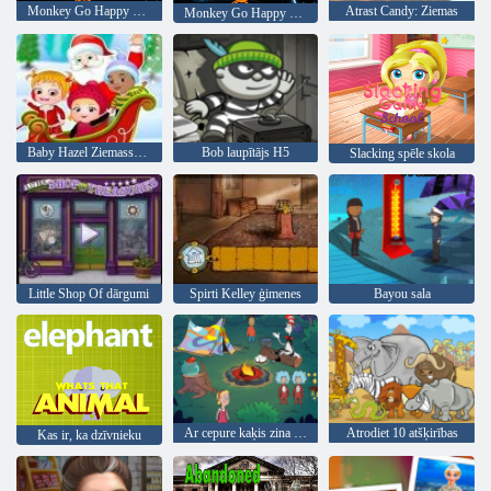
Monkey Go Happy Stage 1062
Atrast Candy: Ziemas
Monkey Go Happy Stage 1064
Baby Hazel Ziemassvētku pārsteigums
Bob laupītājs H5
Slacking spēle skola
Little Shop Of dārgumi
Spirti Kelley ģimenes
Bayou sala
Ar cepure kaķis zina daudz par to! Camp laiks
Atrodiet 10 atšķirības
Kas ir, ka dzīvnieku