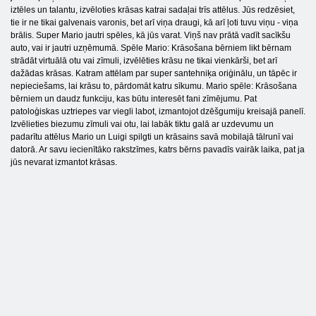
iztēles un talantu, izvēloties krāsas katrai sadaļai trīs attēlus. Jūs redzēsiet,
tie ir ne tikai galvenais varonis, bet arī viņa draugi, kā arī ļoti tuvu viņu - viņa
brālis. Super Mario jautri spēles, kā jūs varat. Viņš nav prātā vadīt sacīkšu
auto, vai ir jautri uzņēmumā. Spēle Mario: Krāsošana bērniem likt bērnam
strādāt virtuālā otu vai zīmuli, izvēlēties krāsu ne tikai vienkārši, bet arī
dažādas krāsas. Katram attēlam par super santehniķa oriģinālu, un tāpēc ir
nepieciešams, lai krāsu to, pārdomāt katru sīkumu. Mario spēle: Krāsošana
bērniem un daudz funkciju, kas būtu interesēt fani zīmējumu. Pat
patoloģiskas uztriepes var viegli labot, izmantojot dzēšgumiju kreisajā panelī.
Izvēlieties biezumu zīmuli vai otu, lai labāk tiktu galā ar uzdevumu un
padarītu attēlus Mario un Luigi spilgti un krāsains savā mobilajā tālrunī vai
datorā. Ar savu iecienītāko rakstzīmes, katrs bērns pavadīs vairāk laika, pat ja
jūs nevarat izmantot krāsas.