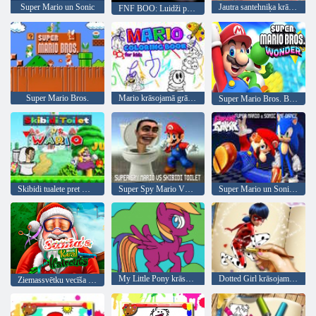
Super Mario un Sonic
Jautra santehniķa krāsošana
FNF BOO: Luidži pret Kingbū
Super Mario Bros.
Mario krāsojamā grāmata bērniem
Super Mario Bros. Brīnums v. 2
Skibidi tualete pret Wario
Super Spy Mario VS Skibidi tualete
Super Mario un Sonic FNF Dance
My Little Pony krāsojamā grāmata
Dotted Girl krāsojamā grāmata
Ziemassvētku vecīša Real frizūras