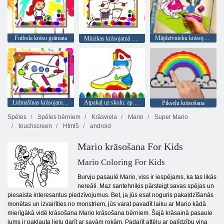
Futbola krāsu grāmata
Mājdzīvnieku krāsojamā grāmata
Mūzikas krāsojamā grāmata
Lidmašīnas krāsojamā grāmata
Atpakaļ uz skolu: apavu krāsošana
Pikseļu krāsošana
Spēles
Spēles bērniem
Krāsviela
Mario
Super Mario
touchscreen
Html5
android
Mario krāsošana For Kids
Mario Coloring For Kids
Burvju pasaulē Mario, viss ir iespējams, ka tas likās
nereāli. Maz santehniķis pārsteigt savas spējas un
piesaista interesantus piedzīvojumus. Bet, ja jūs esat noguris pakaļdzīšanās
monētas un izvairīties no monstriem, jūs varat pavadīt laiku ar Mario kādā
mierīgākā vidē krāsošana Mario krāsošana bērniem. Šajā krāsainā pasaule
jums ir pakļauta lielu darīt ar savām rokām. Padarīt attēlu ar palīdzību viņa