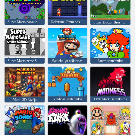
Super Mario pasaules leģenda par četrām atslēgām
Deltarune: Eram boss Mario
Super Doctor Bros Mano
Super Mario zeme Scratch
Santehniķu atšķirības
Jautrs santehniķis
Nindzjas santehniķis
FNF Markuss trakums
Mario 3D šāvēja