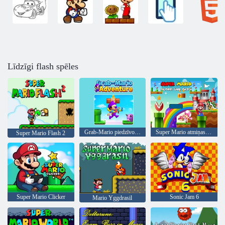
Līdzīgi flash spēles
Grab-Mario piedzīvojums
Super Mario atmiņas karšu atbilstība
Super Mario Flash 2
Super Mario Clicker
Sonic Jam 6
Mario Yggdrasil