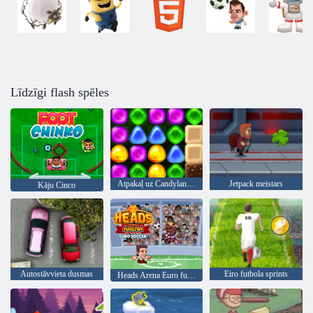
Līdzīgi flash spēles
Atpakaļ uz Candyland 4: Lollipop Garden
Jetpack meistars
Kāju Cinco
Autostāvvieta dusmas
Eiro futbola sprints
Heads Arena Euro futbols