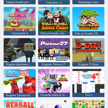
Sarkanā bumba pret zaļo karali
Mantkārīgs trusis
Crazysteve. io
Aizraušanās 4
Kiba un Kumba: Jungle Chaos
Kiba un Kumba: Džungļu skriešanās
Kigama slēpošanas lekt!
Kogama: Parkour 27
Kogama: D diena
Pusaudžu titāni iet: leciet Jousts
Vex 4
Kogama: Ziemassvētku parks