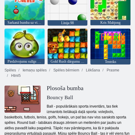
Sarkanā bumba uz visiem laikiem
Kris Mahjong
Līnija 98
Piedzīvojumu sulīgs ogas
Gold Rush dārgumu medības
Tentriks
Spēles
Iemaņu spēles
Spēles bērniem
Lēkšana
Prasme
Html5
Plosoša bumba
Bouncy Ball
Ball - populārākais sporta inventārs, tas tiek
izmantots lielākajā daļā sporta: volejbols,
basketbols, futbols, teniss, golfs, hokejs, un pat tas nav viss saraksts sporta
spēles. Round ball - labākais draugs zēniem un meitenēm par jautru un
aktīvu pavadīt laiku pagalmā. Tāpēc nav pārsteigums, ka tā ir pakļauta
pieprasījuma virtuālajā pasaulē. Mūsu spēle Bouncy Ball - tas ir vēl viens fun