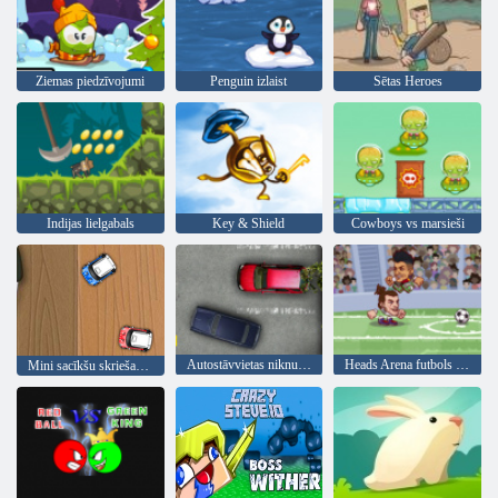
Ziemas piedzīvojumi
Penguin izlaist
Sētas Heroes
Indijas lielgabals
Key & Shield
Cowboys vs marsieši
Autostāvvietas niknums 2
Heads Arena futbols visas zvaigznes
Mini sacīkšu skriešanās