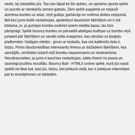
veids, lai izklaidētu jūs. Tas nav tāpat kā šīs spēles, un apvieno sporta spēle
un puzzle ar vienkāršu zemes gabalu. Zēni spēlē pagalmā un nejauši
aizmirsa bumbu uz ielas, viņš gulēja, garlaicīgi un nolēma doties ceļojumā.
Bet bez jums ballē nedarbojas, apsteidzot daudziem šķēršļiem un ir ļoti
bīstama, jo, ja gumijas bumba uzskriet asiem metāla tapas, tas būs
pārsprāgt. Spēlē bouncy bumbu un pārvaldīt atslēgas bultiņas uz bumbu viņš
jumped pār šķēršļiem un savākt zelta zvaigznes, kas atrodas uz ķieģeļu
platformām. Galīgais mērķis - grozs ar ieskaitu, kas visi kaitinošs lieta ir,
lūdzu. Pirms daudzveidības interesantu līmeņu ar dažādiem šķēršļiem, kas
sarežģīts, cenšoties izdarīt ceļš bumbu nepanesams un neatvairāma.
Neuztraucieties, ja jums ir kaut kas nedarbojas, sāktu līmeni no jauna un
sasniegt pozitīvu rezultātu. Bouncy Ball - HTML5 online spēle, kurā jūs varat
spēlēt ne tikai tad, kad jūs, lūdzu, bet jebkurā vietā, kur ir piekļuve internetam
par to smartphones un tabletēm.