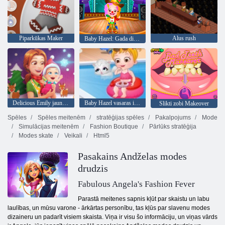
Piparkūkas Maker
Alus rush
Baby Hazel: Gada diena skolā
Delicious Emily jauns sākums Christmas Edition
Baby Hazel vasaras izklaide
Slikti zobi Makeover
Spēles
Spēles meitenēm
stratēģijas spēles
Pakalpojums
Mode
Simulācijas meitenēm
Fashion Boutique
Pārlūks stratēģija
Modes skate
Veikali
Html5
Pasakains Andželas modes
drudzis
Fabulous Angela's Fashion Fever
Parastā meitenes sapnis kļūt par skaistu un labu
laulības, un mūsu varone - ārkārtas personību, tas kļūs par slavenu modes
dizaineru un padarīt visiem skaista. Viņa ir visu šo informāciju, un viņas vārds