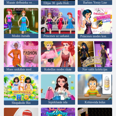
Mazais drēbnieku veikals
Barbies Yeezy Line
Ellijas 30. gadu Holivudas vintage
Modes žurnāls
Princeses uz sarkanās paklāja
Princeses modes konkursā
Mans unikālais modes stāsts
Koledžas modes skate
Nav salds kolekcijas
Iepirkšanās iela
Krēmveida ledus
Shopaholic Rio