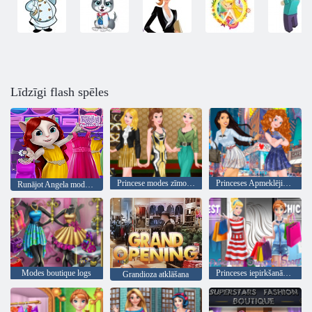
Līdzīgi flash spēles
Princese modes zīmoliem Favorīti
Princeses Apmeklējiet New York
Runājot Angela modes diena
Modes boutique logs
Princeses iepirkšanās jautrība
Grandioza atklāšana