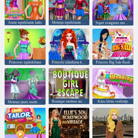
Annie iepirkšanās laiks
Meiteņu iepirkšanās portāls
Super zvaigznes modes boutique
Princeses izpārdošana
Princešu izlaiduma kleitu kolekcija
Princess Big Sale Rush
Boutique meitene aizbēg
Kāzu kleitu veidotājs
Meiteņu jauns modes veikals