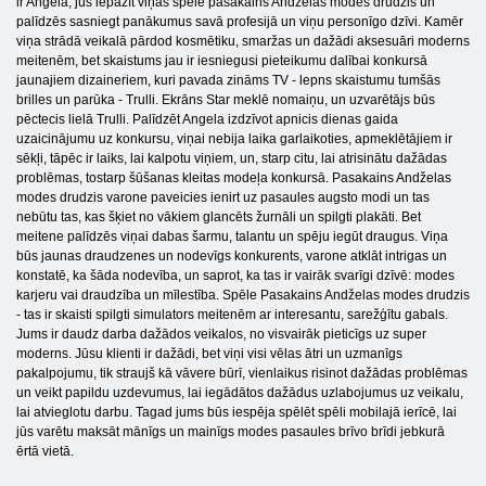
ir Angela, jūs iepazīt viņas spēlē pasakains Andželas modes drudzis un
palīdzēs sasniegt panākumus savā profesijā un viņu personīgo dzīvi. Kamēr
viņa strādā veikalā pārdod kosmētiku, smaržas un dažādi aksesuāri moderns
meitenēm, bet skaistums jau ir iesniegusi pieteikumu dalībai konkursā
jaunajiem dizaineriem, kuri pavada zināms TV - lepns skaistumu tumšās
brilles un parūka - Trulli. Ekrāns Star meklē nomaiņu, un uzvarētājs būs
pēctecis lielā Trulli. Palīdzēt Angela izdzīvot apnicis dienas gaida
uzaicinājumu uz konkursu, viņai nebija laika garlaikoties, apmeklētājiem ir
sēkļi, tāpēc ir laiks, lai kalpotu viņiem, un, starp citu, lai atrisinātu dažādas
problēmas, tostarp šūšanas kleitas modeļa konkursā. Pasakains Andželas
modes drudzis varone paveicies ienirt uz pasaules augsto modi un tas
nebūtu tas, kas šķiet no vākiem glancēts žurnāli un spilgti plakāti. Bet
meitene palīdzēs viņai dabas šarmu, talantu un spēju iegūt draugus. Viņa
būs jaunas draudzenes un nodevīgs konkurents, varone atklāt intrigas un
konstatē, ka šāda nodevība, un saprot, ka tas ir vairāk svarīgi dzīvē: modes
karjeru vai draudzība un mīlestība. Spēle Pasakains Andželas modes drudzis
- tas ir skaisti spilgti simulators meitenēm ar interesantu, sarežģītu gabals.
Jums ir daudz darba dažādos veikalos, no visvairāk pieticīgs uz super
moderns. Jūsu klienti ir dažādi, bet viņi visi vēlas ātri un uzmanīgs
pakalpojumu, tik straujš kā vāvere būrī, vienlaikus risinot dažādas problēmas
un veikt papildu uzdevumus, lai iegādātos dažādus uzlabojumus uz veikalu,
lai atvieglotu darbu. Tagad jums būs iespēja spēlēt spēli mobilajā ierīcē, lai
jūs varētu maksāt mānīgs un mainīgs modes pasaules brīvo brīdi jebkurā
ērtā vietā.