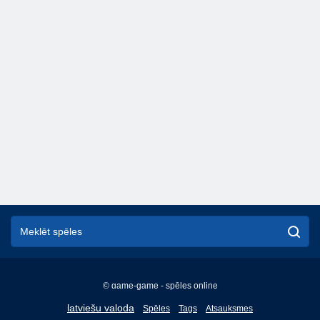
© game-game - spēles online
English
latviešu valoda
Spēles
Tags
Atsauksmes