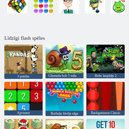
Līdzīgi flash spēles
Gliemeža bob 5 mīlas stāsts
Bobs laupītājs 2
3 pandas
Apvienot
Backgammon Classic
Burbuļu šāvēja sāga