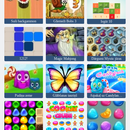
Suši backgammon
Gliemeži Bobs 3
Iegūt 10
1212!
Magic Mahjong
Dārgumi Mystic jūras
Pudiņa zeme
Glābšanas tauriņš
Atpakaļ uz Candyland Sweet River