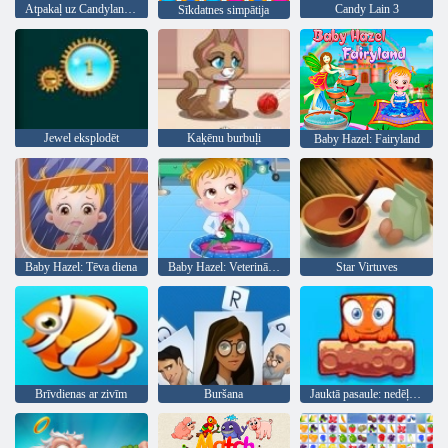
Atpakaļ uz Candyland 4: Lollipop Garden
Candy Lain 3
Sīkdatnes simpātija
Jewel eksplodēt
Kaķēnu burbuļi
Baby Hazel: Fairyland
Baby Hazel: Tēva diena
Baby Hazel: Veterinārārsts
Star Virtuves
Brīvdienas ar zivīm
Buršana
Jauktā pasaule: nedēļas nogale