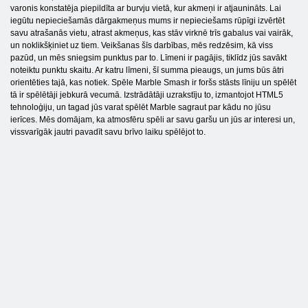
varonis konstatēja piepildīta ar burvju vietā, kur akmeņi ir atjaunināts. Lai
iegūtu nepieciešamās dārgakmeņus mums ir nepieciešams rūpīgi izvērtēt
savu atrašanās vietu, atrast akmeņus, kas stāv virknē trīs gabalus vai vairāk,
un noklikšķiniet uz tiem. Veikšanas šīs darbības, mēs redzēsim, kā viss
pazūd, un mēs sniegsim punktus par to. Līmeni ir pagājis, tiklīdz jūs savākt
noteiktu punktu skaitu. Ar katru līmeni, šī summa pieaugs, un jums būs ātri
orientēties tajā, kas notiek. Spēle Marble Smash ir foršs stāsts līniju un spēlēt
tā ir spēlētāji jebkurā vecumā. Izstrādātāji uzrakstīju to, izmantojot HTML5
tehnoloģiju, un tagad jūs varat spēlēt Marble sagraut par kādu no jūsu
ierīces. Mēs domājam, ka atmosfēru spēli ar savu garšu un jūs ar interesi un,
vissvarīgāk jautri pavadīt savu brīvo laiku spēlējot to.