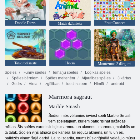
Doodle Dievs
Fruit Connect
Match dzīvnieks
Tanki tiešsaistē
Heksa
Montezuma 2 dārgumi
Spēles
Funny spēles
Iemaņu spēles
Loģikas spēles
Spēles bērniem
Spēles meitenēm
Atjautības spēles
3 kārtas
Gudrs
Vieta
Izglītības
touchscreen
Html5
android
Marmora sagraut
Marble Smash
Šodien mēs vēlamies ieviest spēli Marble Smash
tiem spēlētājiem, kuriem patīk risināt dažādas
mīklas. Šīs spēles varonis ir bijis marmora un akmens - marmora, malahīts un
tā tālāk. Šodien viņš atnāca pie karjera, lai iegūtu akmens, un tu un es,
palīdzēs viņam šajā darbā. Lai to izdarītu, mums būs oriģinālā veidā, jo mūsu