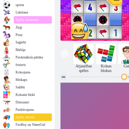
sporta
Lidošana
Spēles meitenēm
Zirgi
Pony
Saģērbt
Bārbija
Pavārmāksla pārtika
frizieris
Atjautības
Krāsas
Gu
spēles
blokus
Krāsojums
Meikaps
Saldēti
Mīnmetēju izaicinājums
Krāsaini bloki
Dinozauri
Piedzīvojums
Spēles diviem
FireBoy un WaterGirl