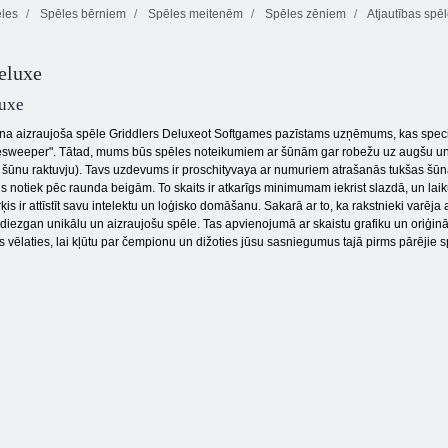
les
Spēles bērniem
Spēles meitenēm
Spēles zēniem
Atjautības spē
Top Izlase
Draugi
Furgons
Sboschik āboli
eluxe
luxe
na aizraujoša spēle Griddlers Deluxeot Softgames pazīstams uzņēmums, kas speciali
esweeper". Tātad, mums būs spēles noteikumiem ar šūnām gar robežu uz augšu un pa 
a šūnu raktuvju). Tavs uzdevums ir proschityvaya ar numuriem atrašanās tukšas šūnas,
is notiek pēc raunda beigām. To skaits ir atkarīgs minimumam iekrist slazdā, un lai
s ir attīstīt savu intelektu un loģisko domāšanu. Sakarā ar to, ka rakstnieki varēja
diezgan unikālu un aizraujošu spēle. Tas apvienojumā ar skaistu grafiku un oriģināl
jūs vēlaties, lai kļūtu par čempionu un dižoties jūsu sasniegumus tajā pirms pārējie sp