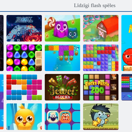
Līdzīgi flash spēles
Gravitācijas
tīrītājs
Pudiņa zeme
2020! Pārlādēts
Atpakaļ uz
Candyland 4:
Lollipop Garden
Fancy nirējs
Gumijas bloki
10x10 bloku
Bloķē Puzzle
mīkla
Dārglietu bloki
Zoo