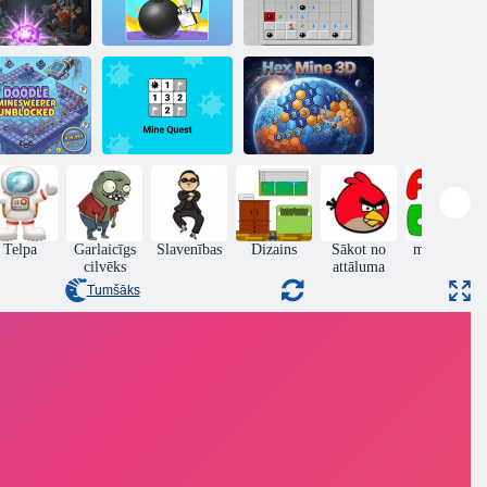
ngeon Puzzle
Granātu
Mīnu meklētājs:
Sweeper
simulators
atrodiet bumbas
Doodle
inesweeper
atbloķēts
Mīnu meklējumi
Hex Mine 3D
Telpa
Garlaicīgs
Slavenības
Dizains
Sākot no
mācīšanās
cilvēks
attāluma
Tumšāks