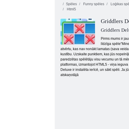
Spēles
Funny spēles
Loģikas spē
Html5
Griddlers D
Griddlers De
Pirms mums ir jau
līdzīga spēle"Min
Apvienot 10
atvērtu, kas nav nonākt lamatas (sava ​​veid
kustību. Uzskaite punktiem, kas jūs nopelnīj
paredzētas spēlētāju visu vecumu un tā mērķi
platformas, izmantojot HTML5 - viņa ieguva 
Deluxe ir instalēta ierīcē, un sākt spēli. Ja 
atskaņotājā