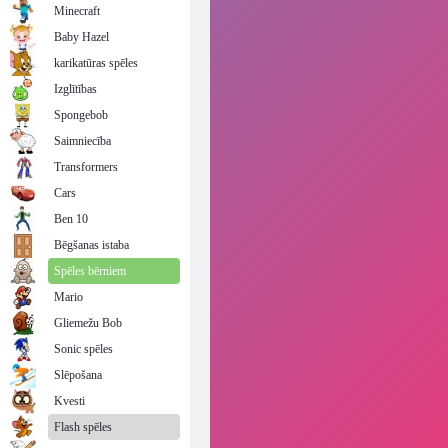
Minecraft
Baby Hazel
karikatūras spēles
Izglītības
Spongebob
Saimniecība
Transformers
Cars
Ben 10
Bēgšanas istaba
Spēles bērniem
Mario
Gliemežu Bob
Sonic spēles
Slēpošana
Kvesti
Flash spēles