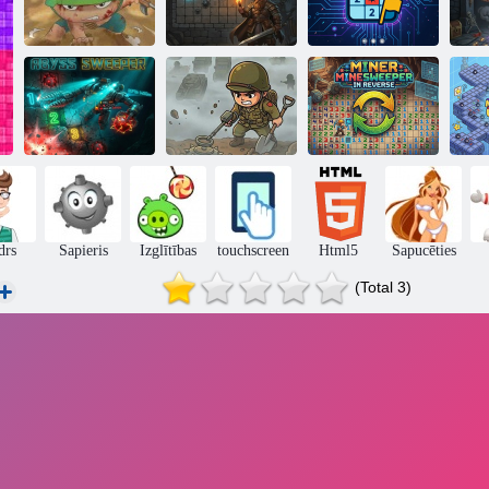
Dungeon
Mīklu steigas
Du
Minesweeper 3d
Sweeper
mīkla
Kalnraču mīnu
Mīnu kuģu
meklētājs
M
Abyss Sweeper
atklāšana
atpakaļgaitā
drs
Sapieris
Izglītības
touchscreen
Html5
Sapucēties
(Total 3)