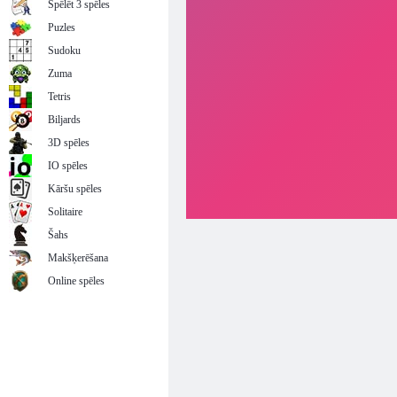
Spēlēt 3 spēles
Puzles
Sudoku
Zuma
Tetris
Biljards
3D spēles
IO spēles
Kāršu spēles
Solitaire
Šahs
Makšķerēšana
Online spēles