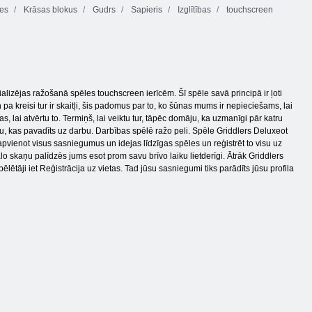
les
Krāsas blokus
Gudrs
Sapieris
Izglītības
touchscreen
zējas ražošanā spēles touchscreen ierīcēm. Šī spēle savā principā ir ļoti
kreisi tur ir skaitļi, šis padomus par to, ko šūnas mums ir nepieciešams, lai
 lai atvērtu to. Termiņš, lai veiktu tur, tāpēc domāju, ka uzmanīgi pār katru
ku, kas pavadīts uz darbu. Darbības spēlē ražo peli. Spēle Griddlers Deluxeot
 apvienot visus sasniegumus un idejas līdzīgas spēles un reģistrēt to visu uz
o skaņu palīdzēs jums esot prom savu brīvo laiku lietderīgi. Ātrāk Griddlers
ēlētāji iet Reģistrācija uz vietas. Tad jūsu sasniegumi tiks parādīts jūsu profila