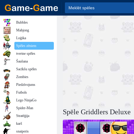
Bubbles
Mahjong
Loģika
Spēles zēniem
tvertne spēles
Šaušana
Sacīkšu spēles
Zombies
Piedzīvojums
Futbols
Lego NinjaGo
Spider-Man
Spēle Griddlers Deluxe
Stratēģija
karš
snaiperis