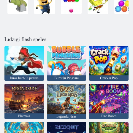
Līdzīgi flash spēles
Jūras burbuļi pirātus
Burbuļu Pingvīni
Crack n Pop
Platmala
Fire Boom
Leģendu jūras