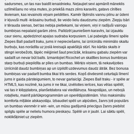
sadursmes, un tas nav baidīt ienaidnieku. Neļaujiet sevi apmānīt māneklis
uzlīmēšanu no viņa mutes, jo priekšā mazs zēns karavīrs, gatavs cīnīties
ikvienam, kas ievainots viņam peldēties. Kamēr šķērslis vannu pilnu ar ūdeni
ir kļuvuši multi -krāsainu burbuļi, tie veido lielu daudzumu ziepēm. Ziepju bāri
ir tērauda sienas, bet tas nebija pietiekami, lai viņiem, viņi ir radījuši vairogu
bumbiņas nepalaist garām zēns. Palīdzēt jauniešiem karavīrs, lai izjauktu
caur sienu, apdedzinot apaļas sudraba korpusiem. Lai pabeigtu līmeni spēle
Ziepes Ball padarīt traku, jums ir nepieciešams, lai iznīcinātu minimālo skaitu
burbuļu, kas norādīta uz joslā kreisajā apakšējā stūrī. No kārtās skaits ir
stingri ierobežots, tāpēc mēģiniet šaut precīzāk, krāsainu gabalu ziepēm var
sadalīt un nevar būt balts. Izmantojiet Ricochet un skatīties bonus bumbiņas
starp burbuļi piepildīta ar pīles un bumbas. Mērķis viņiem, tā nekavējoties
iznīcināt daudz bumbiņas ap un izpildīt uzdevumus daudz ātrāk. Bez bonusa
bumbiņas var padarīt bumba tikai trīs serdes. Kopš divdesmit ceturtajā līmenī
jums ir gaida pārsteigumiem, to nevar garlaicīgi. Ziepes Ball traku - ir spēle ar
HTML5, kas nozīmē, ka jums ir ne tikai, izvēloties ierīces, kas vēlas spēlēt,
vai tas ir klēpjdatora, planšetdatora vai viedtālruņa. Neapstājas, un nebojā
rotaļlietu, mainīt pārlūkprogrammām un operētājsistēmām. Viss maksimālu
komforta mīļākie atskaņotāju. Izbaudiet spēli un atpūsties, žanrs ļoti populārs
un bumbas vienmēr ir win -win, un mūsu gadījumā priecīgus žanrs piebilst
spilgtu spēle ar nelielu humora pieskaņu. Spēlē un ir jautri. Lai sāktu spēli,
noklikšķiniet uz ziepēm.