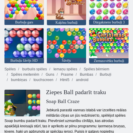
Burbuļa gars
Dārgakmens burbuļi 3
Kaķēnu burbuļi
Burbuļu šāvējs HD
Šāvējs
Ziemassvētku burbuļi
Spēles
burbulis spēles
Iemaņu spēles
Spēles bērniem
Spēles meitenēm
Guns
Prasme
Bumbas
Burbuļi
bumbiņas
touchscreen
Html5
android
Ziepes Ball padarīt traku
Soap Ball Craze
Jebkurā parastā vannas istabā var izcelties reālas
militārās cīņas un jūs redzēsiet to, spēlējot spēles
Soap bumbu padarīt traku. Pievērsiet uzmanību cīnītājs, kas atrodas
apakšējā kreisajā stūrī, tas ir aprīkots ar pilnu programmu: ķermeņa bruņas,
ķivere, haki un apbruņots ar spēcīgu ieroci. Puisis ir gatavs nopietnu