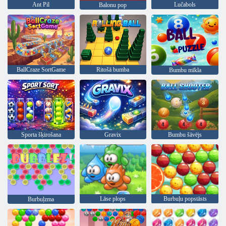
Ant Pil
Lučabols
Balonu pop
BallCraze SortGame
Ritošā bumba
Bumbu mīkla
Sporta šķirošana
Gravix
Bumbu šāvējs
Lāse plops
Burbuļu popstāsts
Burbuļzma