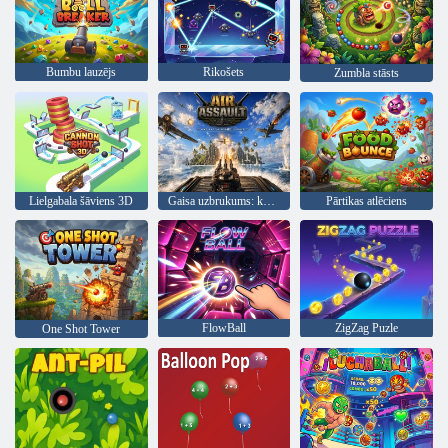
Bumbu lauzējs
Rikošets
Zumbla stāsts
Lielgabala šāviens 3D
Gaisa uzbrukums: kuģu aizsardzība
Pārtikas atlēciens
FlowBall
ZigZag Puzle
One Shot Tower