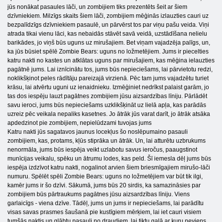
jūs nonākat pasaules lāči, un zombijiem tiks prezentēts šeit ar šiem
dzīvniekiem. Milzīgs skaits šiem lāči, zombijiem mēģinās izlauzties cauri uz
bezpalīdzīgs dzīvniekiem pasaulē, un pārvērst tos par viņu pašu veida. Viņi
atrada tikai vienu lāci, kas nebaidās stāvēt savā veidā, uzstādīšana nelielu
barikādes, jo viņš būs uguns uz mirušajiem. Bet viņam vajadzēja palīgs, un,
ka jūs būsiet spēlē Zombie Bears: uguns no ložmetējiem. Jums ir piecelties
katru nakti no kastes un atklātas uguns par mirušajiem, kas mēģina ielauzties
pagātnē jums. Lai iznīcinātu tos, jums būs nepieciešams, lai pārvietotu redzi,
noklikšķinot peles rādītāju pareizajā virzienā. Pēc tam jums vajadzētu turiet
krāsu, lai atvērtu uguni uz ienaidnieku. Izmēģiniet nedrīkst palaist garām, jo ​​
tas dos iespēju lauzt pagātnes zombijiem jūsu aizsardzības līniju. Pārlādēt
savu ieroci, jums būs nepieciešams uzklikšķināt uz lielā apļa, kas parādās
uzreiz pēc veikala nepaliks kasetnes. Jo ātrāk jūs varat darīt, jo ātrāk atsāka
apdedzinot pie zombijiem, nepielūdzami tuvojas jums
Katru nakti jūs sagatavos jaunus locekļus šo noslēpumaino pasauli
zombijiem, kas, protams, kļūs stiprāka un ātrāk. Un, lai atturētu uzbrukums
nenormāla, jums būs iespēja veikt uzlabotu savus ieročus, paaugstinot
munīcijas veikalu, spēku un ātrumu lodes, kas peld. Šī iemesla dēļ jums būs
iespēja izdzīvot katru nakti, nogalinot arvien šiem briesmīgajiem mirušo-lāči
numuru. Spēlēt spēli Zombie Bears: uguns no ložmetējiem var būt tik ilgi,
kamēr jums ir šo dzīvi. Sākumā, jums būs 20 sirdis, ka samazināsies par
zombijiem būs pārtraukums pagātnes jūsu aizsardzības līniju. Viens
garlaicīgs - viena dzīve. Tādēļ, jums un jums ir nepieciešams, lai parādītu
visas savas prasmes šaušanā pie kustīgiem mērķiem, lai iet cauri visiem
tumšās naktis un glābtu pasauli no draudiem, lai tiktu galā ar kuru neviens