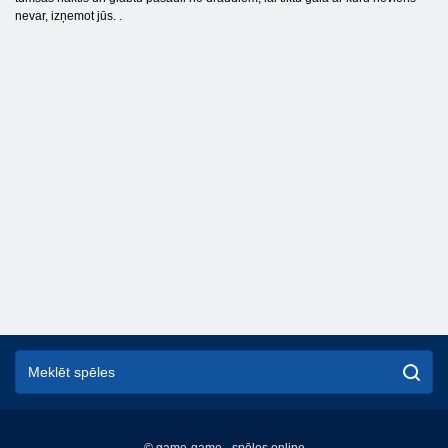
nevar, izņemot jūs. .