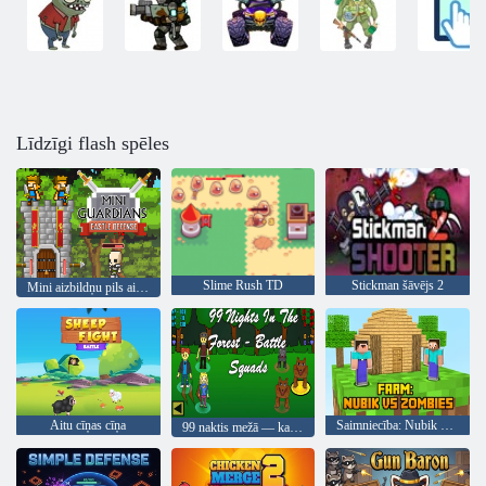
Līdzīgi flash spēles
Slime Rush TD
Stickman šāvējs 2
Mini aizbildņu pils aizsardzība
Aitu cīņas cīņa
Saimniecība: Nubik Vs Zombies
99 naktis mežā — kaujas vienības