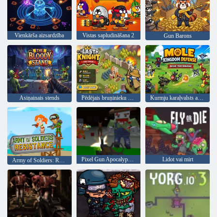
Vienkārša aizsardzība
Vistas sapludināšana 2
Gun Barons
Asiņainais stends
Pēdējais bruņinieku karaļu tronis
Kurmju karaļvalsts aizsardzība
Pixel Gun Apocalypse 6
Lidot vai mirt
Army of Soldiers: Resistance