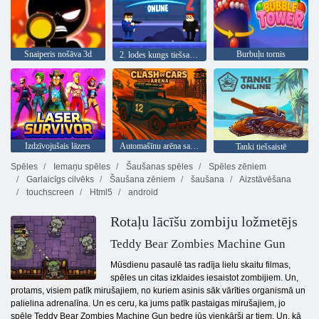
Snaiperis nošāva 3d
Burbuļu tornis
2. lodes kungs tiešsaistē
Izdzīvojušais lāzers
Automašīnu arēna sadursme
Tanki tiešsaistē
Spēles
Iemaņu spēles
Šaušanas spēles
Spēles zēniem
Garlaicīgs cilvēks
Šaušana zēniem
šaušana
Aizstāvēšana
touchscreen
Html5
android
Rotaļu lācīšu zombiju ložmetējs
Teddy Bear Zombies Machine Gun
Mūsdienu pasaulē tas radīja lielu skaitu filmas,
spēles un citas izklaides iesaistot zombijiem. Un,
protams, visiem patīk mirušajiem, no kuriem asinis sāk vārīties organismā un
palielina adrenalīna. Un es ceru, ka jums patīk pastaigas mirušajiem, jo ​​
spēle Teddy Bear Zombies Machine Gun bedre jūs vienkārši ar tiem. Un, kā