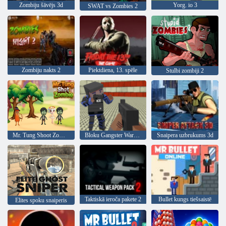
Zombiju šāvējs 3d
Yorg. io 3
SWAT vs Zombies 2
Zombiju nakts 2
Piektdiena, 13. spēle
Stulbi zombiji 2
Mr. Tung Shoot Zombie
Bloku Gangster Warfare
Snaipera uzbrukums 3d
Taktiskā ieroča pakete 2
Bullet kungs tiešsaistē
Elites spoku snaiperis