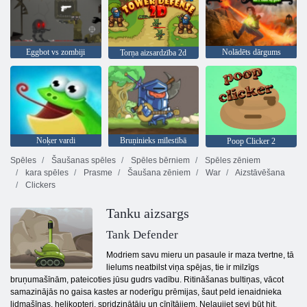
Eggbot vs zombiji
Nolādēts dārgums
Torņa aizsardzība 2d
Noķer vardi
Bruņinieks mīlestībā
Poop Clicker 2
Spēles
Šaušanas spēles
Spēles bērniem
Spēles zēniem
kara spēles
Prasme
Šaušana zēniem
War
Aizstāvēšana
Clickers
Tanku aizsargs
Tank Defender
Modriem savu mieru un pasaule ir maza tvertne, tā
lielums neatbilst viņa spējas, tie ir milzīgs
bruņumašīnām, pateicoties jūsu gudrs vadību. Ritināšanas bultiņas, vācot
samazinājās no gaisa kastes ar noderīgu prēmijas, šaut peld ienaidnieka
lidmašīnas, helikopteri, spridzinātāju un cīnītājiem. Neļaujiet sevi būt hit,