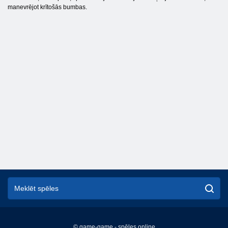
manevrējot krītošās bumbas.
© game-game - spēles online