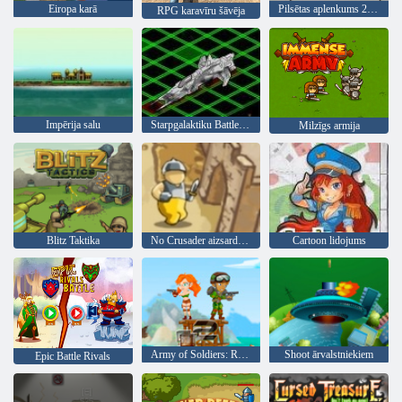
Eiropa karā
Pilsētas aplenkums 2 - kūrorta aplenkums
RPG karavīru šāvēja
Impērija salu
Starpgalaktiku Battleships
Milzīgs armija
Blitz Taktika
No Crusader aizsardzība
Cartoon lidojums
Army of Soldiers: Resistance
Shoot ārvalstniekiem
Epic Battle Rivals