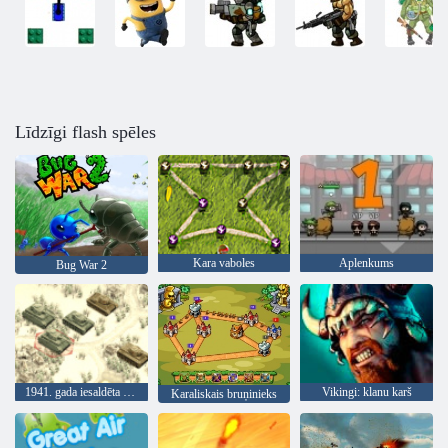
Līdzīgi flash spēles
Kara vaboles
Aplenkums
Bug War 2
1941. gada iesaldēta priekšpuse
Vikingi: klanu karš
Karaliskais bruņinieks