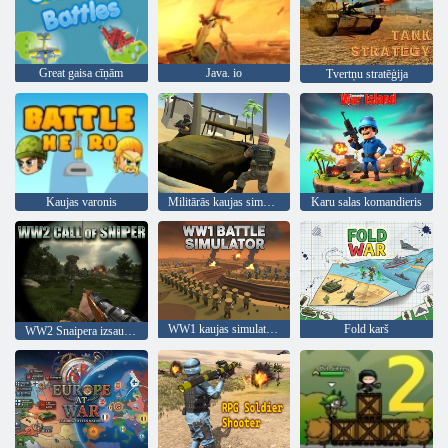
Great gaisa cīņām
Java. io
Tvertņu stratēģija
Kaujas varonis
Militārās kaujas simulators
Karu salas komandieris
WW1 kaujas simulators
Fold karš
WW2 Snaipera izsaukums