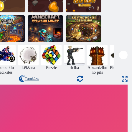
lta kalnračis
Zelta kalnraču
Klasisks Zelta
Toms
domkrats
Kalnraču
Piemājas
Minecraft
rakšanas
dimanta
cauruma 3D
akie kalnrači
kalnracis
simulators
otociklu
Lēkšana
Puzzle
rīcība
Aizsardzību
Piedzīvojumi
acīkstes
no pils
Tumšāks