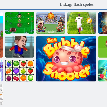
Līdzīgi flash spēles
Heads Arena
Eiro futbola
De
Kāju Cinco
Euro futbols
sprints
cer
Futbola galvas
kauss 2
Eu
Onet Connect