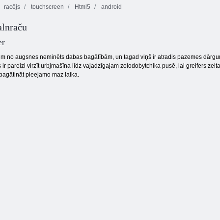
racējs
touchscreen
Html5
android
alnraču
Jūras burbuļu šāvējs
er
 no augsnes neminēts dabas bagātībām, un tagad viņš ir atradis pazemes dārgumu. Ze
r pareizi virzīt urbjmašīna līdz vajadzīgajam zolodobytchika pusē, lai greifers zelt
 bagātināt pieejamo maz laika.