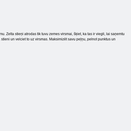
lta stieņi atrodas tik tuvu zemes virsmai, šķiet, ka tas ir viegli, lai saņemtu
a stieni un velciet to uz virsmas. Maksimizēt savu peļņu, pelnot punktus un