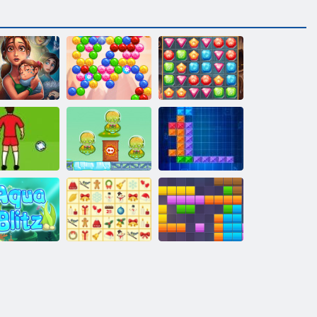
licious Emily
Dārgumu
ības un Bailes
Burbuļa gars
medības
Cowboys vs
ro Sods 2016
marsieši
Tentriks
Krisma
Aqua Blitz
Mahjong
11x11 bloki