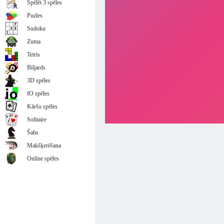
Spēlēt 3 spēles
Puzles
Sudoku
Zuma
Tetris
Biljards
3D spēles
IO spēles
Kāršu spēles
Solitaire
Šahs
Makšķerēšana
Online spēles