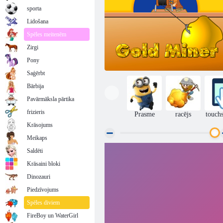
sporta
Lidošana
Spēles meitenēm
Zirgi
Pony
Saģērbt
Bārbija
Pavārmāksla pārtika
frizieris
Prasme
racējs
touch
Krāsojums
Meikaps
Saldēti
Argonauts
Krāsaini bloki
Dinozauri
Piedzīvojums
Spēles diviem
FireBoy un WaterGirl