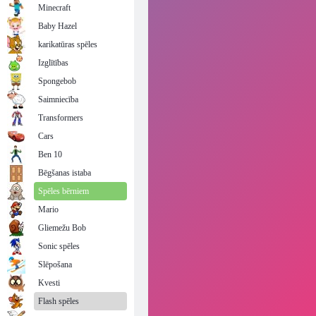
Minecraft
Baby Hazel
karikatūras spēles
Izglītības
Spongebob
Saimniecība
Transformers
Cars
Ben 10
Bēgšanas istaba
Spēles bērniem
Mario
Gliemežu Bob
Sonic spēles
Slēpošana
Kvesti
Flash spēles