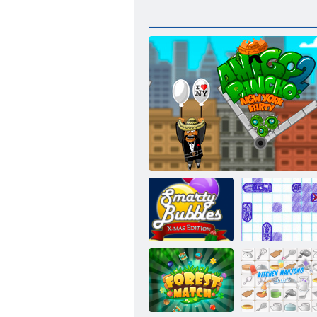
Smarty Bubbles
Jūras kaujas
XMas Edition
Amigo Pancho 2: Ņujorkas ballīte
kuģis