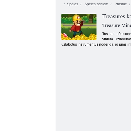
Spēles
Spēles zēniem
Prasme
Treasures k
Virtuves
Meža mačs
mahjong
Treasure Min
Tas kalnraču saņem
viņiem. Uzdevums i
uzlabotus instrumentus noderīga, jo jums ir