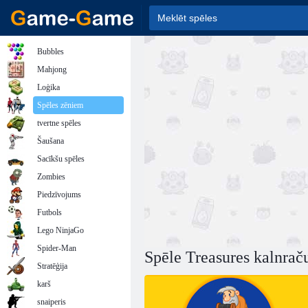
Bubbles
Mahjong
Loģika
Spēles zēniem
tvertne spēles
Šaušana
Sacīkšu spēles
Zombies
Piedzīvojums
Futbols
Lego NinjaGo
Spider-Man
Spēle Treasures kalnrač
Stratēģija
karš
snaiperis