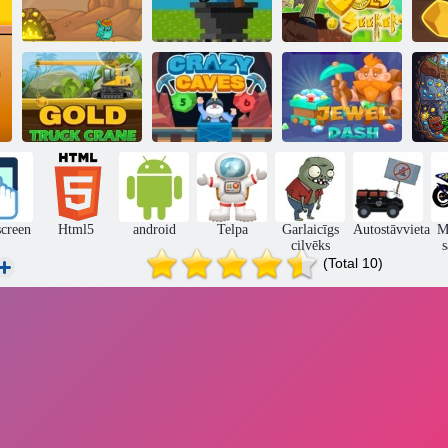
Zelta raktuves
Ze
Sīki diggeri
streiks
Zelta meklētājs
Zelta kravas
automašīna
Trakas alas
Dārglietas
Tr
screen
Html5
android
Telpa
Garlaicīgs
Autostāvvieta
M
cilvēks
s
(Total 10)