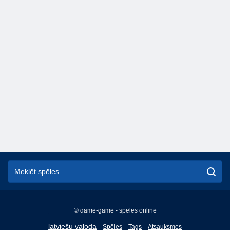
© game-game - spēles online
English
latviešu valoda
Spēles
Tags
Atsauksmes