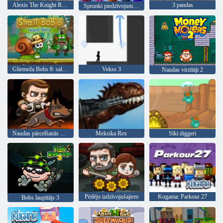
Alexis The Knight RPG
3 pandas
Sprunki piedzīvojums 4
Gliemeža Bobs 8: salas stāsts
Vekss 3
Naudas virzītāji 2
Naudas pārcelšanās 3 apsardzes pienākums
Meksika Rex
Sīki diggeri
Pēdējo izdzīvojušajiem
Kogama: Parkour 27
Bobs laupītājs 3