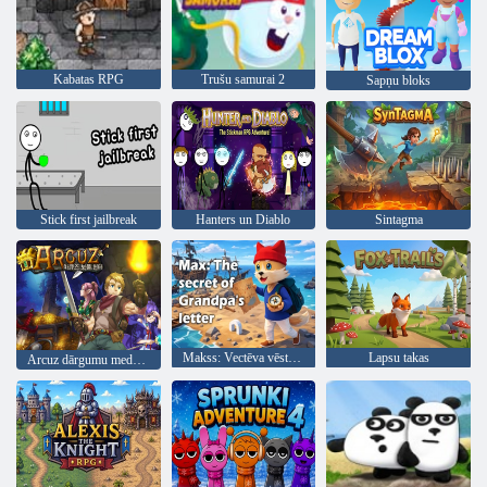
Kabatas RPG
Trušu samurai 2
Sapņu bloks
Stick first jailbreak
Hanters un Diablo
Sintagma
Makss: Vectēva vēstules noslēpums
Lapsu takas
Arcuz dārgumu mednieki