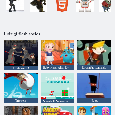
Līdzīgi flash spēles
Baby Hazel Alien Draugs
Drosmīga komanda
Feodālisms 3
Trieciens
Nūjot
Snowball Ziemassvētki World