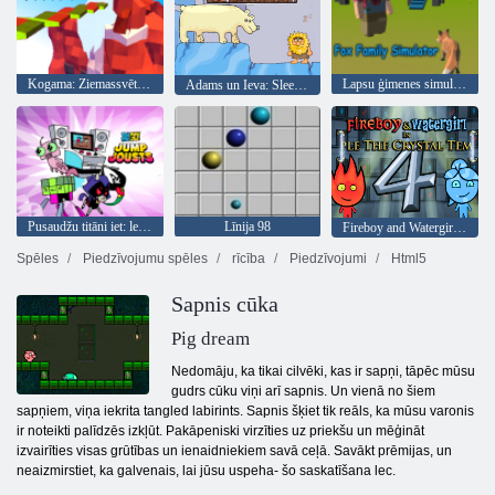
Kogama: Ziemassvētku parks
Lapsu ģimenes simulators
Adams un Ieva: Sleepwalker
Pusaudžu titāni iet: leciet Jousts
Līnija 98
Fireboy and Watergirl 4: Kristāla templis
Spēles
Piedzīvojumu spēles
rīcība
Piedzīvojumi
Html5
Sapnis cūka
Pig dream
Nedomāju, ka tikai cilvēki, kas ir sapņi, tāpēc mūsu
gudrs cūku viņi arī sapnis. Un vienā no šiem
sapņiem, viņa iekrita tangled labirints. Sapnis šķiet tik reāls, ka mūsu varonis
ir noteikti palīdzēs izkļūt. Pakāpeniski virzīties uz priekšu un mēģināt
izvairīties visas grūtības un ienaidniekiem savā ceļā. Savākt prēmijas, un
neaizmirstiet, ka galvenais, lai jūsu uspeha- šo saskatīšana lec.