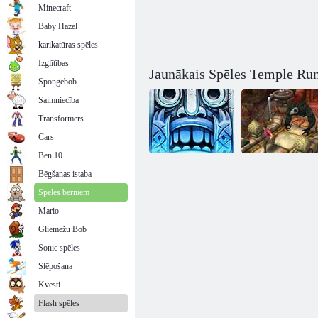
Minecraft
Baby Hazel
karikatūras spēles
Izglītības
Jaunākais Spēles Temple Run 
Spongebob
Saimniecība
Transformers
Cars
Ben 10
Bēgšanas istaba
Spēles bērniem
Temple Run 2:
Temple Run 2:
saldētas ēnas
Džungļu kritums
Mario
Gliemežu Bob
Sonic spēles
Slēpošana
Kvesti
Flash spēles