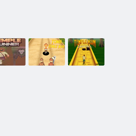
Kapenes Temple
Templis skrien
mpļu skrējējs
Run
tiešsaistē