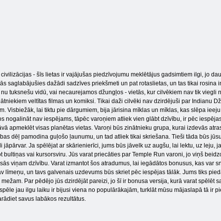
vilizācijas - šīs lietas ir vajājušas piedzīvojumu meklētājus gadsimtiem ilgi, jo d
s saglabājušies dažādi sadzīves priekšmeti un pat rotaslietas, un tas tikai rosina
nu tuksnešu vidū, vai necaurejamos džungļos - vietās, kur cilvēkiem nav tik viegli nok
niekiem veltītas filmas un komiksi. Tikai daži cilvēki nav dzirdējuši par Indianu Džo
m. Visbiežāk, lai tiktu pie dārgumiem, bija jārisina mīklas un mīklas, kas slēpa ieej
os nogalināt nav iespējams, tāpēc varoņiem atliek vien glābt dzīvību, ir pēc iespējas
ā apmeklēt visas planētas vietas. Varoņi būs zinātnieku grupa, kurai izdevās atras
idības dēļ pamodina guļošo ļaunumu, un tad atliek tikai skriešana. Tieši tāda būs jūsu
i jāpārvar. Ja spēlējat ar skārienierīci, jums būs jāvelk uz augšu, lai lektu, uz leju, 
ot bultiņas vai kursorsviru. Jūs varat priecāties par Temple Run varoni, jo viņš beid
ās viņam dzīvību. Varat izmantot šos atradumus, lai iegādātos bonusus, kas var 
av līmeņu, un tavs galvenais uzdevums būs skriet pēc iespējas tālāk. Jums tiks pied
 mežam. Par pēdējo jūs dzirdējāt pareizi, jo šī ir bonusa versija, kurā varat spēlēt
spēle jau ilgu laiku ir bijusi viena no populārākajām, turklāt mūsu mājaslapā tā ir 
rādiet savus labākos rezultātus.