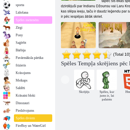
tāpēc šīs ēkas spē
sporta
dzirdējuši par Indianu Džounsu vai Laru Kroft
kas slēpa ieeju, taču ir daudz leģendu par s
Lidošana
ir pēc iespējas ātrāk skriet.
Spēles meitenēm
Zirgi
Pony
Saģērbt
Bārbija
(Total 10
Pavārmāksla pārtika
Spēles Tempļa skrējiens pēc 
frizieris
Kapenes Temple
2. tempļa
Run
skrējiens
Krāsojums
Meikaps
Saldēti
Skrējējs
Spēles, kur
Ht
Krāsaini bloki
jums ir, lai
palaistu
Dinozauri
Piedzīvojums
Spēles diviem
FireBoy un WaterGirl