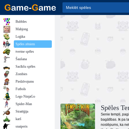
Bubbles
Mahjong
Loģika
Spēles zēniem
tvertne spēles
Šaušana
Sacīkšu spēles
Zombies
Piedzīvojums
Futbols
Lego NinjaGo
Spider-Man
Spēles Te
Stratēģija
Senie tempļi, pagā
karš
bagātības. Ik pa l
noslēpums, ka neka
snaiperis