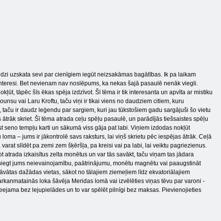
audzi uzskata sevi par cienīgiem iegūt neizsakāmas bagātības. Ik pa laikam
 interesi. Bet nevienam nav noslēpums, ka nekas šajā pasaulē nenāk viegli.
ļūt, tāpēc šīs ēkas spēja izdzīvot. Šī tēma ir tik interesanta un apvīta ar mistiku
unsu vai Laru Kroftu, taču viņi ir tikai viens no daudziem citiem, kuru
u, taču ir daudz leģendu par sargiem, kuri jau tūkstošiem gadu sargājuši šo vietu
 ātrāk skriet. Šī tēma atrada ceļu spēļu pasaulē, un parādījās tiešsaistes spēļu
t seno tempļu karti un sākumā viss gāja pat labi. Viņiem izdodas nokļūt
 loma – jums ir jākontrolē savs raksturs, lai viņš skrietu pēc iespējas ātrāk. Ceļā
ja varat slīdēt pa zemi zem šķēršļa, pa kreisi vai pa labi, lai veiktu pagriezienus.
zot atrada izkaisītus zelta monētus un var tās savākt, taču viņam tas jādara
sniegt jums neievainojamību, paātrinājumu, monētu magnētu vai paaugstināt
āvātas dažādas vietas, sākot no tālajiem ziemeļiem līdz ekvatoriālajiem
 sarkanmatainās loka šāvēja Meridas lomā vai izvēlēties viņas tēvu par varoni -
pieejama bez lejupielādes un to var spēlēt pilnīgi bez maksas. Pievienojieties