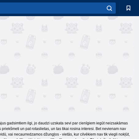
tājus gadsimtiem ilgi, jo daudzi uzskata sevi par cienīgiem iegūt neizsakāmas
riekšmeti un pat rotaslietas, un tas tikai rosina interesi. Bet nevienam nav
dū, vai necaurredzamos džungļos - vietās, kur cilvēkiem nav tik viegli nokļūt,