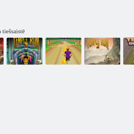
tiešsaistē
Tempļa skrējiens
Tempļa džungļu
2. tempļa
2
prinča skrējiens
skrējiens
Te