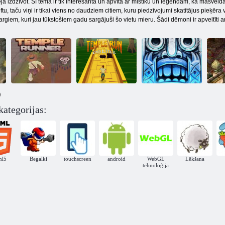
ja izdzīvot. Šī tēma ir tik interesanta un apvīta ar mistiku un leģendām, ka masveidā 
u, taču viņi ir tikai viens no daudziem citiem, kuru piedzīvojumi skatītājus pieķēra 
argiem, kuri jau tūkstošiem gadu sargājuši šo vietu mieru. Šādi dēmoni ir apveltīti 
)
kategorijas:
Templis skrien
Temple Run 2:
T
Tempļu skrējējs
tiešsaistē
saldētas ēnas
Džu
ml5
Begalki
touchscreen
android
WebGL
Lēkšana
tehnoloģija