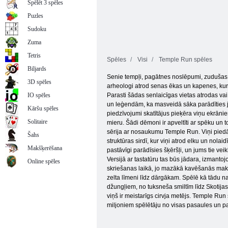
Spēlēt 3 spēles
Puzles
Sudoku
Zuma
Tetris
Spēles
Visi
Temple Run spēles
Biljards
Senie tempļi, pagātnes noslēpumi, zudušas ci
3D spēles
arheologi atrod senas ēkas un kapenes, kurā
IO spēles
Parasti šādas senlaicīgas vietas atrodas vai 
un leģendām, ka masveidā sāka parādīties jāt
Kāršu spēles
piedzīvojumi skatītājus pieķēra viņu ekrānie
Solitaire
mieru. Šādi dēmoni ir apveltīti ar spēku un t
sērija ar nosaukumu Temple Run. Viņi piedāv
Šahs
struktūras sirdī, kur viņi atrod elku un nola
Makšķerēšana
pastāvīgi parādīsies šķēršļi, un jums tie veikl
Versijā ar tastatūru tas būs jādara, izmantoj
Online spēles
skriešanas laikā, jo mazākā kavēšanās maks
zelta līmeni līdz dārgākam. Spēlē kā tādu n
džungļiem, no tuksneša smiltīm līdz Skotijas
viņš ir meistarīgs cirvja metējs. Temple Run 
miljoniem spēlētāju no visas pasaules un pa