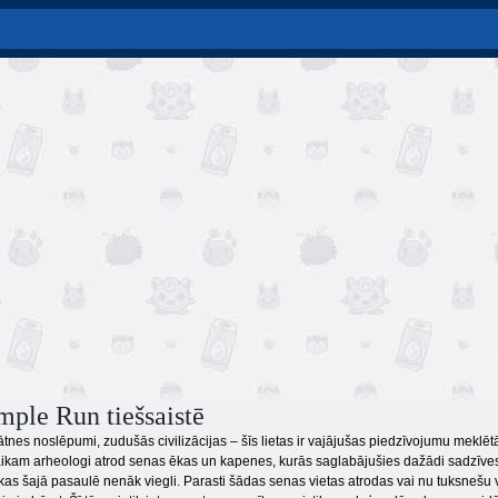
mple Run tiešsaistē
tnes noslēpumi, zudušās civilizācijas – šīs lietas ir vajājušas piedzīvojumu meklē
aikam arheologi atrod senas ēkas un kapenes, kurās saglabājušies dažādi sadzīves p
s šajā pasaulē nenāk viegli. Parasti šādas senas vietas atrodas vai nu tuksnešu vi