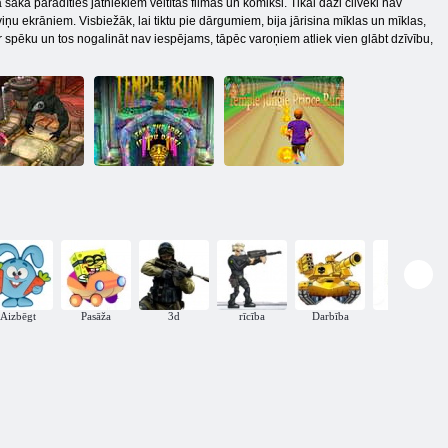
sāka parādīties jātniekiem veltītas filmas un komiksi. Tikai daži cilvēki nav
viņu ekrāniem. Visbiežāk, lai tiktu pie dārgumiem, bija jārisina mīklas un mīklas,
ar spēku un tos nogalināt nav iespējams, tāpēc varoņiem atliek vien glābt dzīvību,
emple Run 2:
Tempļa skrējiens
Tempļa džungļu
ngļu kritums
2
prinča skrējiens
Aizbēgt
Pasāža
3d
rīcība
Darbība
Vieta