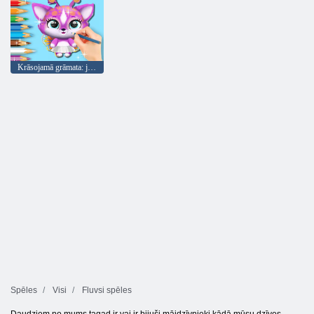
Krāsojamā grāmata: jaukas fluvsies
Spēles
Visi
Fluvsi spēles
Daudziem no mums tagad ir vai ir bijuši mājdzīvnieki kādā mūsu dzīves