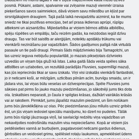
posmā. Pūkaini, astaini, spalvainie vai zvīņainie mazuļi vienmēr izraisa
pieķeršanos savos saimniekos, dāvā viņiem savu mīlestību un kļūst par
sirsnīgākajiem draugiem. Tajā pašā laikā nevajadzētu aizmirst, ka tie mums
sniedz ne tikai pozitīvas emocijas, bet arī prasa ikdienas aprūpi, rūpīgu
attieksmi un aizsardzību. Mijiedarbība ar viņiem bērnos attīsta atbildību,
spēju rūpēties un empātiju, taču reizēm gadās, ka neizdodas iegūt dzīvu
draugu. Tas var būt saistīts ar alerģijām, noteiktu apstākļu trūkumu vai
vienkārši nezināšanu par vajadzībām. Šādos gadījumos palīgā nāk virtuālā
pasaule un tie paši draugi. Pirmais šāds mājdzīvnieks bija Tamagotchi, un
tas uzreiz ieguva nebijušu popularitāti, jo mazais pikseļotais dzīvnieks
uzvedās un viņam bija gluži kā īstas. Laika gaitā šāda veida spēles sāka
attīstīties un uzlaboties, un rezultātā parādījās Fluvsies, supermīlīgi mazuļi,
kas jūs iepriecinās tikai ar savu izskatu. Viņi visi izskatās vienkārši fantastiski,
jo ir neticami koši, ar milzīgām, uzticības pilnām acīm, burvīgu smaidu, un ir
jādara viss, lai viņas būtu veselas un dzīvespriecīgas. Spēle Fluvsies jums
sāksies pat pirms šo jauko mazuļu piedzimšanas, jo sākotnēji jums tiks dota
ola. Izskatīsies neparasti, jo čaula ir spilgtas krāsas, dažkārt vairākās krāsās
vai ar rakstiem. Pirmkārt, jums jāpalīdz mazulim piedzimt, un šim nolūkam
jums būs jānoklikšķina uz olas. Pēc piedzimšanas jūsu mīlulis uzreiz gribēs
ēst, un jūs viņam iedosiet speciālu maisījumu, ko dzert no pudeles. Tālāk
jums būs rūpīgi jāuzrauga viņš, lai savlaicīgi redzētu viņa vajadzības un
nekavējoties nodrošinātu mazulim visu nepieciešamo. Kopā ar viņiem jūs
peldēsieties vannā ar burbuļiem, pagatavosiet neticami gardus ēdienus,
ģērbsities un veidosiet grimu, spēlēsiet rotaļu laukumos, apmeklēsiet ūdens