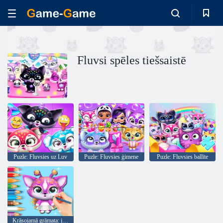
Fluvsi spēles tiešsaistē
Puzle: Fluvsies uz Luv
Puzle: Fluvsies ģimene
Puzle: Fluvsies ballīte
Krāsojamā grāmata: jaukas fluvsies