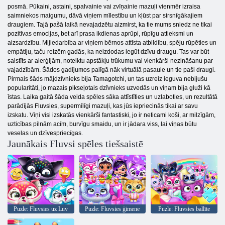
posmā. Pūkaini, astaini, spalvainie vai zvīņainie mazuļi vienmēr izraisa
saimniekos maigumu, dāvā viņiem mīlestību un kļūst par sirsnīgākajiem
draugiem. Tajā pašā laikā nevajadzētu aizmirst, ka tie mums sniedz ne tikai
pozitīvas emocijas, bet arī prasa ikdienas aprūpi, rūpīgu attieksmi un
aizsardzību. Mijiedarbība ar viņiem bērnos attīsta atbildību, spēju rūpēties un
empātiju, taču reizēm gadās, ka neizdodas iegūt dzīvu draugu. Tas var būt
saistīts ar alerģijām, noteiktu apstākļu trūkumu vai vienkārši nezināšanu par
vajadzībām. Šādos gadījumos palīgā nāk virtuālā pasaule un tie paši draugi.
Pirmais šāds mājdzīvnieks bija Tamagotchi, un tas uzreiz ieguva nebijušu
popularitāti, jo mazais pikseļotais dzīvnieks uzvedās un viņam bija gluži kā
īstas. Laika gaitā šāda veida spēles sāka attīstīties un uzlaboties, un rezultātā
parādījās Fluvsies, supermīlīgi mazuļi, kas jūs iepriecinās tikai ar savu
izskatu. Viņi visi izskatās vienkārši fantastiski, jo ir neticami koši, ar milzīgām,
uzticības pilnām acīm, burvīgu smaidu, un ir jādara viss, lai viņas būtu
veselas un dzīvespriecīgas.
Jaunākais Fluvsi spēles tiešsaistē
Puzle: Fluvsies uz Luv
Puzle: Fluvsies ģimene
Puzle: Fluvsies ballīte