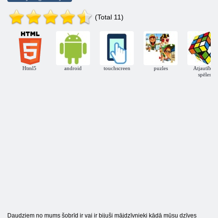
(Total 11)
Html5
android
touchscreen
puzles
Atjautības
spēles
Daudziem no mums šobrīd ir vai ir bijuši mājdzīvnieki kādā mūsu dzīves