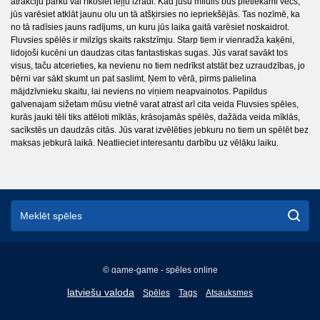
atrakciju parku vai rīkosiet leļļu izrādi. Kad jūsu mīlulis būs pietiekami vecs,
jūs varēsiet atklāt jaunu olu un tā atšķirsies no iepriekšējās. Tas nozīmē, ka
no tā radīsies jauns radījums, un kuru jūs laika gaitā varēsiet noskaidrot.
Fluvsies spēlēs ir milzīgs skaits rakstzīmju. Starp tiem ir vienradža kaķēni,
lidojoši kucēni un daudzas citas fantastiskas sugas. Jūs varat savākt tos
visus, taču atcerieties, ka nevienu no tiem nedrīkst atstāt bez uzraudzības, jo
bērni var sākt skumt un pat saslimt. Ņem to vērā, pirms palielina
mājdzīvnieku skaitu, lai neviens no viņiem neapvainotos. Papildus
galvenajam sižetam mūsu vietnē varat atrast arī cita veida Fluvsies spēles,
kurās jauki tēli tiks attēloti mīklās, krāsojamās spēlēs, dažāda veida mīklās,
sacīkstēs un daudzās citās. Jūs varat izvēlēties jebkuru no tiem un spēlēt bez
maksas jebkurā laikā. Neatlieciet interesantu darbību uz vēlāku laiku.
© game-game - spēles online
English
latviešu valoda
Spēles
Tags
Atsauksmes
Français