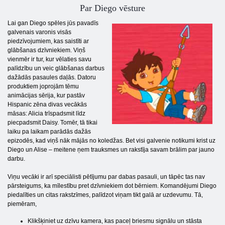
Par Diego vēsture
Lai gan Diego spēles jūs pavadīs
galvenais varonis visās
piedzīvojumiem, kas saistīti ar
glābšanas dzīvniekiem. Viņš
vienmēr ir tur, kur vēlaties savu
palīdzību un veic glābšanas darbus
dažādās pasaules daļās. Datoru
produktiem joprojām tēmu
animācijas sērija, kur pastāv
Hispanic zēna divas vecākās
māsas: Alicia trīspadsmit līdz
piecpadsmit Daisy. Tomēr, tā tikai
laiku pa laikam parādās dažās
epizodēs, kad viņš nāk mājās no koledžas. Bet visi galvenie notikumi krist uz
Diego un Alise – meitene ņem trauksmes un rakstīja savam brālim par jauno
darbu.
Viņu vecāki ir arī speciālisti pētījumu par dabas pasauli, un tāpēc tas nav
pārsteigums, ka mīlestību pret dzīvniekiem dot bērniem. Komandējumi Diego
piedalīties un citas rakstzīmes, palīdzot viņam tikt galā ar uzdevumu. Tā,
piemēram,
Klikšķiniet uz dzīvu kamera, kas paceļ briesmu signālu un stāsta