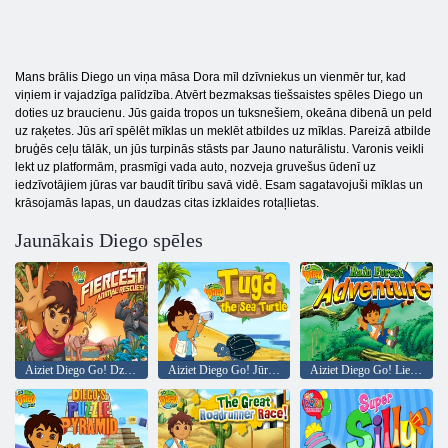
Mans brālis Diego un viņa māsa Dora mīl dzīvniekus un vienmēr tur, kad
viņiem ir vajadzīga palīdzība. Atvērt bezmaksas tiešsaistes spēles Diego un
doties uz braucienu. Jūs gaida tropos un tuksnešiem, okeāna dibenā un peld
uz raķetes. Jūs arī spēlēt mīklas un meklēt atbildes uz mīklas. Pareizā atbilde
bruģēs ceļu tālāk, un jūs turpinās stāsts par Jauno naturālistu. Varonis veikli
lekt uz platformām, prasmīgi vada auto, nozveja gruvešus ūdenī uz
iedzīvotājiem jūras var baudīt tīrību savā vidē. Esam sagatavojuši mīklas un
krāsojamās lapas, un daudzas citas izklaides rotaļlietas.
Jaunākais Diego spēles
Aiziet Diego Go! Dzīvnieku glābšana
Aiziet Diego Go! Jūras bruņurupucis Tuga
Aiziet Diego Go! Lietus meža piedzīvojums