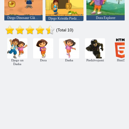
Diego Dinosaur Glābšanas
Dora Explorer
Djego Kristāla Piedzīvojumu
(Total 10)
Djego un
Dora
Dasha
Piedzīvojumi
Html5
Dasha