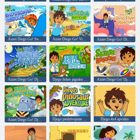
Aiziet Diego Go! Snovborda glābšana
Aiziet Diego Go! Vientuļnieku krabju glābšana
Aiziet Diego Go! Diego Dino Flyer glābšana
Aiziet Diego Go! Djego zemūdens piedzīvojums
Djego lielais jaguāra glābšanas līdzeklis
Aiziet Diego Go! Djego safari glābšana
Djego piedzīvojums ar dinozauriem
Djego 4x4 apvidus
Aiziet Diego Go! Djego dzelzceļa glābšana