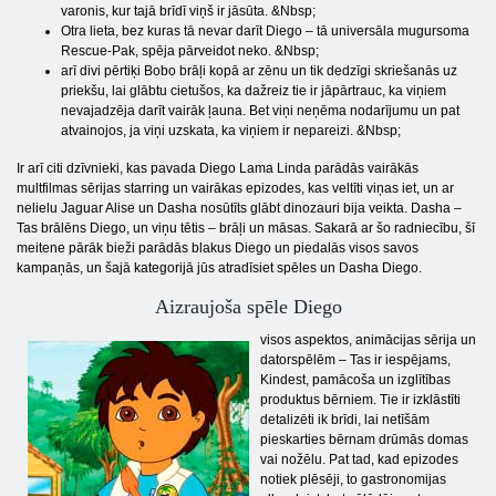
varonis, kur tajā brīdī viņš ir jāsūta. &Nbsp;
Otra lieta, bez kuras tā nevar darīt Diego – tā universāla mugursoma
Rescue-Pak, spēja pārveidot neko. &Nbsp;
arī divi pērtiķi Bobo brāļi kopā ar zēnu un tik dedzīgi skriešanās uz
priekšu, lai glābtu cietušos, ka dažreiz tie ir jāpārtrauc, ka viņiem
nevajadzēja darīt vairāk ļauna. Bet viņi neņēma nodarījumu un pat
atvainojos, ja viņi uzskata, ka viņiem ir nepareizi. &Nbsp;
Ir arī citi dzīvnieki, kas pavada Diego Lama Linda parādās vairākās
multfilmas sērijas starring un vairākas epizodes, kas veltīti viņas iet, un ar
nelielu Jaguar Alise un Dasha nosūtīts glābt dinozauri bija veikta. Dasha –
Tas brālēns Diego, un viņu tētis – brāļi un māsas. Sakarā ar šo radniecību, šī
meitene pārāk bieži parādās blakus Diego un piedalās visos savos
kampaņās, un šajā kategorijā jūs atradīsiet spēles un Dasha Diego.
Aizraujoša spēle Diego
visos aspektos, animācijas sērija un
datorspēlēm – Tas ir iespējams,
Kindest, pamācoša un izglītības
produktus bērniem. Tie ir izklāstīti
detalizēti ik brīdi, lai netīšām
pieskarties bērnam drūmās domas
vai nožēlu. Pat tad, kad epizodes
notiek plēsēji, to gastronomijas