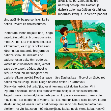
alkas krist, bet zālēdājs uzturs
neatstāj noslēpumu. Pat tad, ja
dažreiz autori parādīt un kā pārtikas
medūzas, krabjus un sienāži padarīt
viņu attēli tik bezpersonisks, ka tie
netiek uztverti kā dzīvās būtnes.
Piemēram, vienā no jautrības, Diego
vajadzētu palīdzēt bruņurupucis ēst
medūzu, bet jūra ir tik aizsērējusi ar
atkritumiem, ka to grūti noķert savu
kārumu. Lai pabarotu bruņurupuci,
palīdzēt viņai, lai izvairītos no
sadursmes ar paketēm, pudeles,
kastes un citus nosēdumus, vēršot
savu datora peli. Lūdzu, sūtiet to
tieši uz medūzu, bet mēģināt nav
uzskriet sīkumi apkārt. Kopā ar savu māsu Dasha, kas mīl ceļot un tāpēc reti
paliek mājās uz ilgu laiku, Diego nolēma doties uz karnevālu
Dienvidamerikā. Bet izrādījās, ka viņiem nav atbilstošas ​​kostīmi. Viņi
izgudroja speciālu ierīci, kas rada visvairāk spilgts un skaistas tērpiem.
Tagad mums ir izdomāt, kā tā darbojas, un kopā ar varoņiem uzņemt cute
maz lietas, par gaidāmo brīvdienu. Bet tad, kad tur, Diego atkal ieguva jaunu
stāstu, un tagad viņam ir atrisināt noslēpumu seno pils. Nospiediet to pašu
blokiem, ka viņi lauza un mēģināt nokļūt uz lauka, nevis viena kuba. Kas vēl