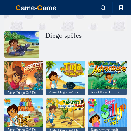
Diego spēles
Aiziet Diego Go! Jūras bruņurupucis Tuga
Aiziet Diego Go! Lietus meža piedzīvojums
Aiziet Diego Go! Dzīvnieku glābšana
Aiziet Diego Go! Djego mīklu piramīda
Dora pētniece, īpaši dumjš kostīmu veidotāja
Aiziet Diego Go! Lielā Roadrunner Race