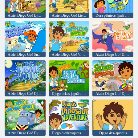
Aiziet Diego Go! Djego mīklu piramīda
Aiziet Diego Go! Lielā Roadrunner Race
Dora pētniece, īpaši dumjš kostīmu veidotāja
Aiziet Diego Go! Snovborda glābšana
Aiziet Diego Go! Vientuļnieku krabju glābšana
Aiziet Diego Go! Diego Dino Flyer glābšana
Aiziet Diego Go! Djego zemūdens piedzīvojums
Djego lielais jaguāra glābšanas līdzeklis
Aiziet Diego Go! Djego safari glābšana
Aiziet Diego Go! Djego dzelzceļa glābšana
Djego piedzīvojums ar dinozauriem
Djego 4x4 apvidus