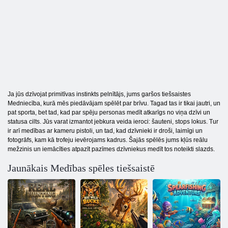
Ja jūs dzīvojat primitīvas instinkts pelnītājs, jums garšos tiešsaistes
Medniecība, kurā mēs piedāvājam spēlēt par brīvu. Tagad tas ir tikai jautri, un
pat sporta, bet tad, kad par spēju personas medīt atkarīgs no viņa dzīvi un
statusa cilts. Jūs varat izmantot jebkura veida ieroci: šauteni, stops lokus. Tur
ir arī medības ar kameru pistoli, un tad, kad dzīvnieki ir droši, laimīgi un
fotogrāfs, kam kā trofeju ievērojams kadrus. Šajās spēlēs jums kļūs reālu
mežzinis un iemācīties atpazīt pazīmes dzīvniekus medīt tos noteikti slazds.
Jaunākais Medības spēles tiešsaistē