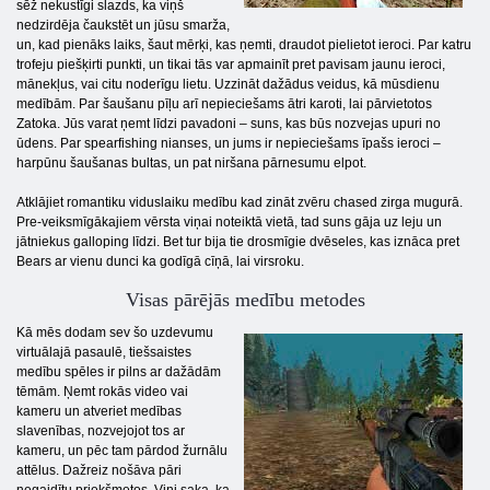
sēž nekustīgi slazds, ka viņš
nedzirdēja čaukstēt un jūsu smarža,
un, kad pienāks laiks, šaut mērķi, kas ņemti, draudot pielietot ieroci. Par katru
trofeju piešķirti punkti, un tikai tās var apmainīt pret pavisam jaunu ieroci,
mānekļus, vai citu noderīgu lietu. Uzzināt dažādus veidus, kā mūsdienu
medībām. Par šaušanu pīļu arī nepieciešams ātri karoti, lai pārvietotos
Zatoka. Jūs varat ņemt līdzi pavadoni – suns, kas būs nozvejas upuri no
ūdens. Par spearfishing nianses, un jums ir nepieciešams īpašs ieroci –
harpūnu šaušanas bultas, un pat niršana pārnesumu elpot.
Atklājiet romantiku viduslaiku medību kad zināt zvēru chased zirga mugurā.
Pre-veiksmīgākajiem vērsta viņai noteiktā vietā, tad suns gāja uz leju un
jātniekus galloping līdzi. Bet tur bija tie drosmīgie dvēseles, kas iznāca pret
Bears ar vienu dunci ka godīgā cīņā, lai virsroku.
Visas pārējās medību metodes
Kā mēs dodam sev šo uzdevumu
virtuālajā pasaulē, tiešsaistes
medību spēles ir pilns ar dažādām
tēmām. Ņemt rokās video vai
kameru un atveriet medības
slavenības, nozvejojot tos ar
kameru, un pēc tam pārdod žurnālu
attēlus. Dažreiz nošāva pāri