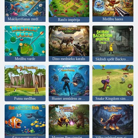
Makšķerēšanas medību spēle
Medību haoss
Rančo impērija
Medību varde
Dino mednieku karalis
Skibidi spēlē Backroom Hunter
Putnu medības
Hunter zemūdens zemūdens makšķerēšana
Snake Kingdom simulators
Monster Bee simulators
Vilku izdzīvošanas simulators