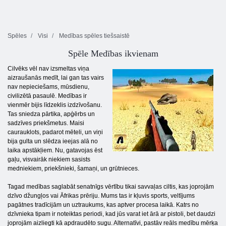
Spēles
Visi
Medības spēles tiešsaistē
Spēle Medības ikvienam
Cilvēks vēl nav izsmeltas viņa
aizraušanās medīt, lai gan tas vairs
nav nepieciešams, mūsdienu,
civilizētā pasaulē. Medības ir
vienmēr bijis līdzeklis izdzīvošanu.
Tas sniedza pārtika, apģērbs un
sadzīves priekšmetus. Maisi
caurauklots, padarot mēteli, un viņi
bija gulta un slēdza ieejas alā no
laika apstākļiem. Nu, gatavojas ēst
gaļu, visvairāk niekiem sasists
medniekiem, priekšnieki, šamaņi, un grūtnieces.
Tagad medības saglabāt senatnīgs vērtību tikai savvaļas ciltis, kas joprojām
dzīvo džungļos vai Āfrikas prēriju. Mums tas ir kļuvis sports, veltījums
pagātnes tradīcijām un uztraukums, kas aptver procesa laikā. Katrs no
dzīvnieka tipam ir noteiktas periodi, kad jūs varat iet ārā ar pistoli, bet daudzi
joprojām aizliegti kā apdraudēto sugu. Alternatīvi, pastāv reāls medību mērķa