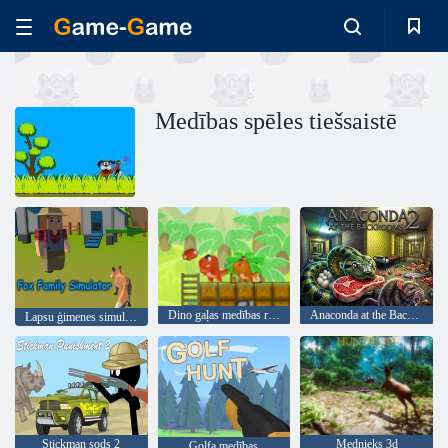
Medības spēles tiešsaistē
Dino gaļas medības remastered
Anaconda at the Backrooms 2
Lapsu ģimenes simulators
Stickman sods 2
Mednieks 3d
Golfa medības