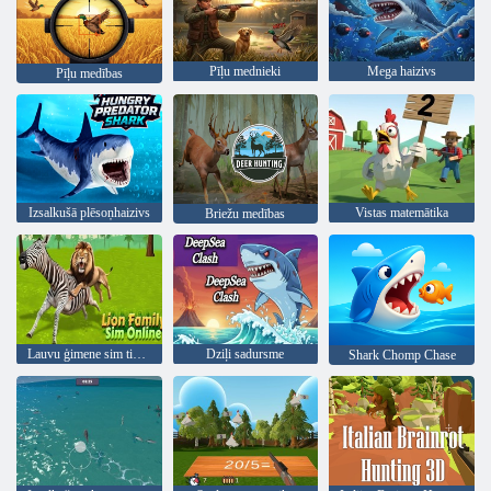
Pīļu mednieki
Mega haizivs
Pīļu medības
Izsalkušā plēsoņhaizivs
Vistas matemātika
Briežu medības
Lauvu ģimene sim tiešsaistē
Dziļi sadursme
Shark Chomp Chase