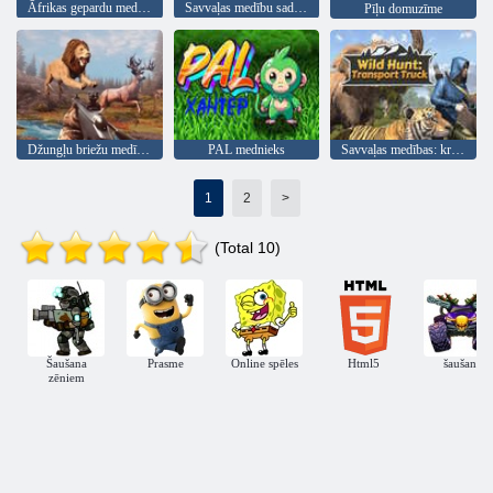
Āfrikas gepardu medību simulators
Savvaļas medību sadursme
Pīļu domuzīme
Džungļu briežu medības
PAL mednieks
Savvaļas medības: kravas automašīna
1
2
>
(Total 10)
Šaušana
Prasme
Online spēles
Html5
šaušana
zēniem