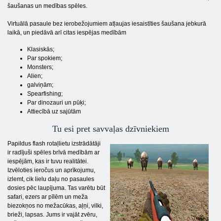
šaušanas un medības spēles.
Virtuālā pasaule bez ierobežojumiem atļaujas iesaistīties šaušana jebkurā
laikā, un piedāvā arī citas iespējas medībām
Klasiskās;
Par spokiem;
Monsters;
Alien;
galviņām;
Spearfishing;
Par dinozauri un pūķi;
Attiecībā uz sajūtām
Tu esi pret savvaļas dzīvniekiem
Papildus flash rotaļlietu izstrādātāji
ir radījuši spēles brīvā medībām ar
iespējām, kas ir tuvu realitātei.
Izvēloties ieročus un aprīkojumu,
izlemt, cik lielu daļu no pasaules
dosies pēc laupījuma. Tas varētu būt
safari, ezers ar pīlēm un meža
biezokņos no mežacūkas, aļņi, vilki,
brieži, lapsas. Jums ir vajāt zvēru,