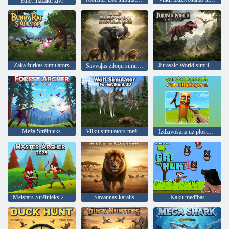
Ēdiet mazāku zivi
Zaķa žurkas simulators
Jurassic World simulators
Savvaļas ziloņu simulators
Meža Strēlnieks
Vilku simulators meža medības 3D
Izdzīvošana uz plosta daudzspēlētāju
Meistars Strēlnieks 2025
Savannas karalis
Kaķu medības