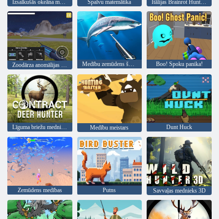
Izsalkušās okeāna medības
Spalvu matemātika
Itālijas Brainrot Hunting 3D
Medību zemūdens šķēpmetējs
Boo! Spoku panika!
Zoodārza anomālijas simulācija
Līguma briežu mednieks
Dunt Huck
Medību meistars
Zemūdens medības
Putns
Savvaļas mednieks 3D