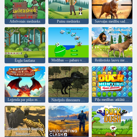
Atbrīvotais mednieks
Putnu mednieks
Savvaļas medību sadursme
Medības — pabaro vardi 3
Reālistisks lauvu medību dzīvnieks 2024
Ērgļu šaušana
Leģenda par pūķu medībām
Pīļu medības: atklātā sezona
Nāvējošs dinozauru mednieks