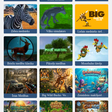
Zebra mednieks
Vilku simulators
Lielais mednieks tiešsaistē
Briežu medību klasika
Pikseļu medības
Moorhuhn šāvējs
Big Wild Bucks: Voxel Buck Hunter
Zemūdens makšķerēšanas piedzīvojums
Īstas Medības