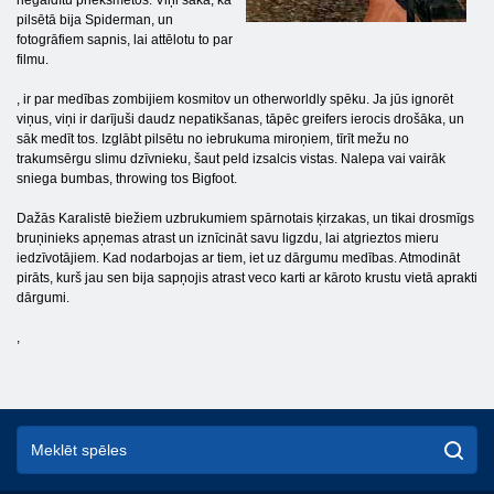
negaidītu priekšmetos. Viņi saka, ka
pilsētā bija Spiderman, un
fotogrāfiem sapnis, lai attēlotu to par
filmu.
, ir par medības zombijiem kosmitov un otherworldly spēku. Ja jūs ignorēt
viņus, viņi ir darījuši daudz nepatikšanas, tāpēc greifers ierocis drošāka, un
sāk medīt tos. Izglābt pilsētu no iebrukuma miroņiem, tīrīt mežu no
trakumsērgu slimu dzīvnieku, šaut peld izsalcis vistas. Nalepa vai vairāk
sniega bumbas, throwing tos Bigfoot.
Dažās Karalistē biežiem uzbrukumiem spārnotais ķirzakas, un tikai drosmīgs
bruņinieks apņemas atrast un iznīcināt savu ligzdu, lai atgrieztos mieru
iedzīvotājiem. Kad nodarbojas ar tiem, iet uz dārgumu medības. Atmodināt
pirāts, kurš jau sen bija sapņojis atrast veco karti ar kāroto krustu vietā aprakti
dārgumi.
,