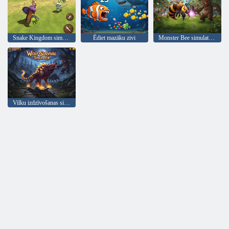
Snake Kingdom simulators
Ēdiet mazāku zivi
Monster Bee simulators
Vilku izdzīvošanas simulators