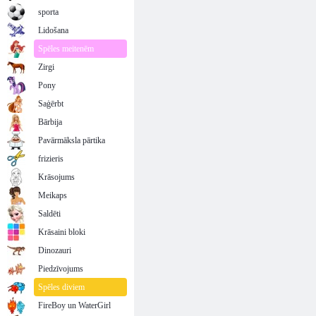
sporta
Lidošana
Spēles meitenēm
Zirgi
Pony
Saģērbt
Bārbija
Pavārmāksla pārtika
frizieris
Krāsojums
Meikaps
Saldēti
Krāsaini bloki
Dinozauri
Piedzīvojums
Spēles diviem
FireBoy un WaterGirl