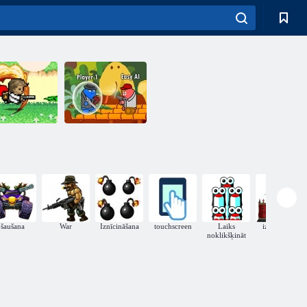
Pistoles mayhem
istoles mērs
2 vairāk mēri
šaušana
War
Iznīcināšana
touchscreen
Laiks
iznīcinātājs
noklikšķināt