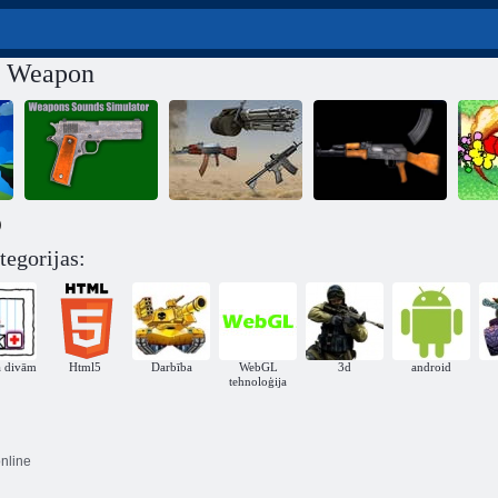
s Weapon
)
tegorijas:
Ieroču skaņu
Armijas ieroču
AK-47
simulators
kolekcionārs
simulators
P
a divām
Html5
Darbība
WebGL
3d
android
tehnoloģija
nline