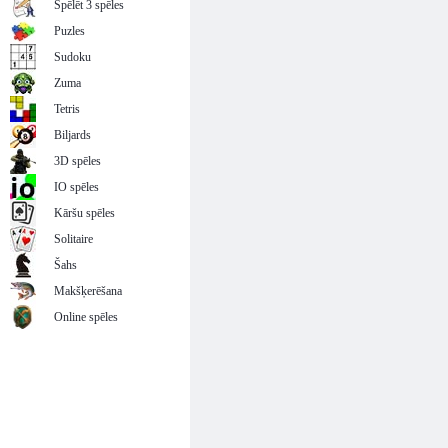
Spēlēt 3 spēles
Puzles
Sudoku
Zuma
Tetris
Biljards
3D spēles
IO spēles
Kāršu spēles
Solitaire
Šahs
Makšķerēšana
Online spēles