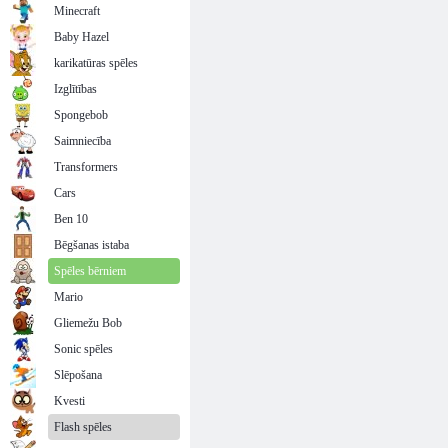
Minecraft
Baby Hazel
karikatūras spēles
Izglītības
Spongebob
Saimniecība
Transformers
Cars
Ben 10
Bēgšanas istaba
Spēles bērniem
Mario
Gliemežu Bob
Sonic spēles
Slēpošana
Kvesti
Flash spēles