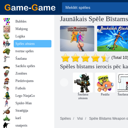
Jaunākais Spēle Bīstam
Bubbles
Mahjong
Loģika
Spēles zēniem
tvertne spēles
(Total 10
Šaušana
Nindzja pret
Spēles bīstams ierocis pēc ka
Sacīkšu spēles
Ragdolls: asa
naža mešana!
Backslash Slash
Zombies
Piedzīvojums
Futbols
Šaušana
Pasāža
Šaušan
Lego NinjaGo
zēniem
Spider-Man
Stratēģija
karš
Spēles
Visi
Spēle Bīstams Weapon o
snaiperis