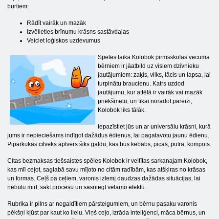
burtiem:
Rādīt vairāk un mazāk
Izvēlieties brīnumu krāsns sastāvdaļas
Veiciet loģiskos uzdevumus
Spēles laikā Kolobok pirmsskolas vecuma
bērniem ir jāatbild uz visiem dzīvnieku
jautājumiem: zaķis, vilks, lācis un lapsa, lai
turpinātu braucienu. Katrs uzdod
jautājumu, kur attēlā ir vairāk vai mazāk
priekšmetu, un tikai norādot pareizi,
Kolobok liks tālāk.
Iepazīstiet jūs un ar universālu krāsni, kurā
jums ir nepieciešams indīgot dažādus ēdienus, lai pagatavotu jaunu ēdienu.
Piparkūkas cilvēks aptvers šiks galdu, kas būs kebabs, picas, putra, kompots.
Citas bezmaksas tiešsaistes spēles Kolobok ir veltītas sarkanajam Kolobok,
kas mīl ceļot, saglabā savu mīļoto no citām radībām, kas atšķiras no krāsas
un formas. Ceļš pa ceļiem, varonis izlemj daudzas dažādas situācijas, lai
nebūtu mirt, sākt procesu un sasniegt vēlamo efektu.
Rubrika ir pilns ar negaidītiem pārsteigumiem, un bērnu pasaku varonis
pēkšņi kļūst par kaut ko lielu. Viņš ceļo, izrāda inteliģenci, māca bērnus, un