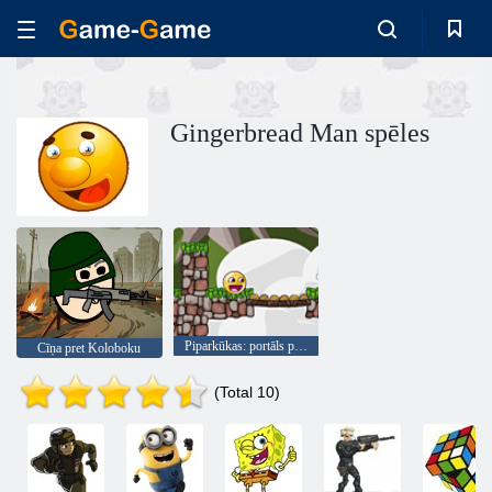
Gingerbread Man spēles
Piparkūkas: portāls piedzīvojumu
Cīņa pret Koloboku
(Total 10)