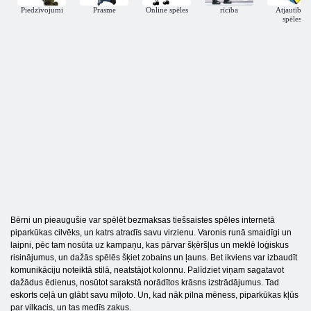
Piedzīvojumi
Prasme
Online spēles
rīcība
Atjautības
spēles
Bērni un pieaugušie var spēlēt bezmaksas tiešsaistes spēles internetā
piparkūkas cilvēks, un katrs atradīs savu virzienu. Varonis runā smaidīgi un
laipni, pēc tam nosūta uz kampaņu, kas pārvar šķēršļus un meklē loģiskus
risinājumus, un dažās spēlēs šķiet zobains un ļauns. Bet ikviens var izbaudīt
komunikāciju noteiktā stilā, neatstājot kolonnu. Palīdziet viņam sagatavot
dažādus ēdienus, nosūtot sarakstā norādītos krāsns izstrādājumus. Tad
eskorts ceļā un glābt savu mīļoto. Un, kad nāk pilna mēness, piparkūkas kļūs
par vilkacis, un tas medīs zaķus.