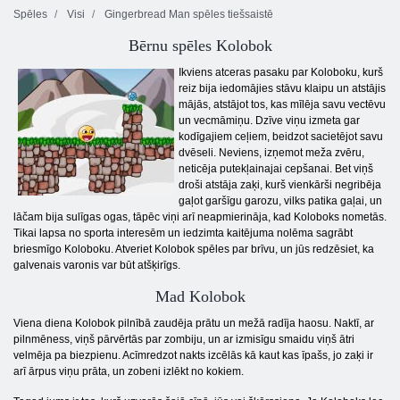
Spēles
Visi
Gingerbread Man spēles tiešsaistē
Bērnu spēles Kolobok
Ikviens atceras pasaku par Koloboku, kurš
reiz bija iedomājies stāvu klaipu un atstājis
mājās, atstājot tos, kas mīlēja savu vectēvu
un vecmāmiņu. Dzīve viņu izmeta gar
kodīgajiem ceļiem, beidzot sacietējot savu
dvēseli. Neviens, izņemot meža zvēru,
neticēja putekļainajai cepšanai. Bet viņš
droši atstāja zaķi, kurš vienkārši negribēja
gaļot garšīgu garozu, vilks patika gaļai, un
lāčam bija sulīgas ogas, tāpēc viņi arī neapmierināja, kad Koloboks nometās.
Tikai lapsa no sporta interesēm un iedzimta kaitējuma nolēma sagrābt
briesmīgo Koloboku. Atveriet Kolobok spēles par brīvu, un jūs redzēsiet, ka
galvenais varonis var būt atšķirīgs.
Mad Kolobok
Viena diena Kolobok pilnībā zaudēja prātu un mežā radīja haosu. Naktī, ar
pilnmēness, viņš pārvērtās par zombiju, un ar izmisīgu smaidu viņš ātri
velmēja pa biezpienu. Acīmredzot nakts izcēlās kā kaut kas īpašs, jo zaķi ir
arī ārpus viņu prāta, un zobeni izlēkt no kokiem.