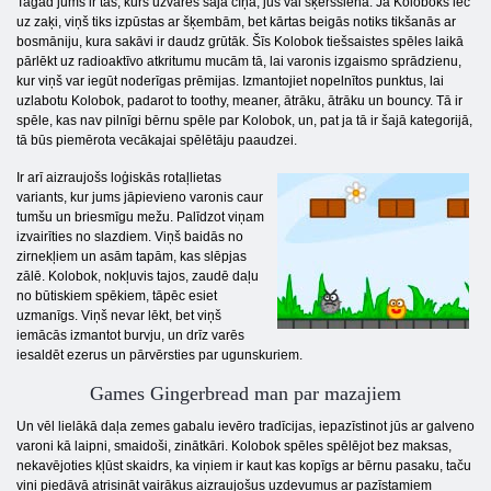
Tagad jums ir tas, kurš uzvarēs šajā cīņā, jūs vai šķērssiena. Ja Koloboks lec
uz zaķi, viņš tiks izpūstas ar šķembām, bet kārtas beigās notiks tikšanās ar
bosmāniju, kura sakāvi ir daudz grūtāk. Šīs Kolobok tiešsaistes spēles laikā
pārlēkt uz radioaktīvo atkritumu mucām tā, lai varonis izgaismo sprādzienu,
kur viņš var iegūt noderīgas prēmijas. Izmantojiet nopelnītos punktus, lai
uzlabotu Kolobok, padarot to toothy, meaner, ātrāku, ātrāku un bouncy. Tā ir
spēle, kas nav pilnīgi bērnu spēle par Kolobok, un, pat ja tā ir šajā kategorijā,
tā būs piemērota vecākajai spēlētāju paaudzei.
Ir arī aizraujošs loģiskās rotaļlietas
variants, kur jums jāpievieno varonis caur
tumšu un briesmīgu mežu. Palīdzot viņam
izvairīties no slazdiem. Viņš baidās no
zirnekļiem un asām tapām, kas slēpjas
zālē. Kolobok, nokļuvis tajos, zaudē daļu
no būtiskiem spēkiem, tāpēc esiet
uzmanīgs. Viņš nevar lēkt, bet viņš
iemācās izmantot burvju, un drīz varēs
iesaldēt ezerus un pārvērsties par ugunskuriem.
Games Gingerbread man par mazajiem
Un vēl lielākā daļa zemes gabalu ievēro tradīcijas, iepazīstinot jūs ar galveno
varoni kā laipni, smaidoši, zinātkāri. Kolobok spēles spēlējot bez maksas,
nekavējoties kļūst skaidrs, ka viņiem ir kaut kas kopīgs ar bērnu pasaku, taču
viņi piedāvā atrisināt vairākus aizraujošus uzdevumus ar pazīstamiem