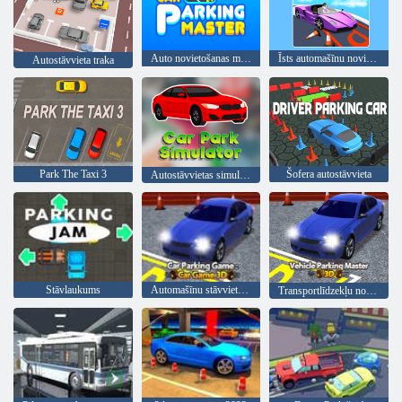
Auto novietošanas meistars
Īsts automašīnu novietošanas simulators
Autostāvvieta traka
Park The Taxi 3
Šofera autostāvvieta
Autostāvvietas simulators
Stāvlaukums
Automašīnu stāvvietas spēle: Car Game 3D
Transportlīdzekļu novietošanas meistars 3D