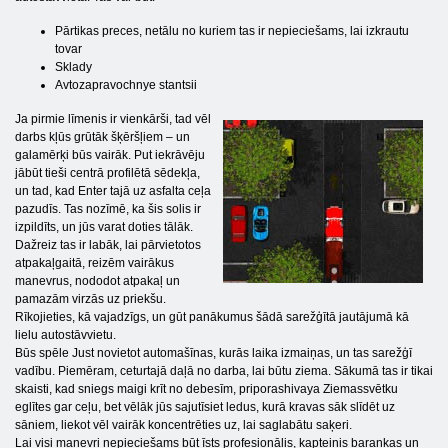
Pārtikas preces, netālu no kuriem tas ir nepieciešams, lai izkrautu
tovar
Sklady
Avtozapravochnye stantsii
Ja pirmie līmenis ir vienkārši, tad vēl
darbs kļūs grūtāk šķēršļiem – un
galamērķi būs vairāk. Put iekrāvēju
jābūt tieši centrā profilētā sēdekļa,
un tad, kad Enter tajā uz asfalta ceļa
pazudīs. Tas nozīmē, ka šis solis ir
izpildīts, un jūs varat doties tālāk.
Dažreiz tas ir labāk, lai pārvietotos
atpakaļgaitā, reizēm vairākus
manevrus, nododot atpakaļ un
pamazām virzās uz priekšu.
Rīkojieties, kā vajadzīgs, un gūt panākumus šādā sarežģītā jautājumā kā
lielu autostāvvietu.
Būs spēle Just novietot automašīnas, kurās laika izmaiņas, un tas sarežģī
vadību. Piemēram, ceturtajā daļā no darba, lai būtu ziema. Sākumā tas ir tikai
skaisti, kad sniegs maigi krīt no debesīm, priporashivaya Ziemassvētku
eglītes gar ceļu, bet vēlāk jūs sajutīsiet ledus, kurā kravas sāk slīdēt uz
sāniem, liekot vēl vairāk koncentrēties uz, lai saglabātu saķeri.
Lai visi manevri nepieciešams būt īsts profesionālis, kapteinis barankas un