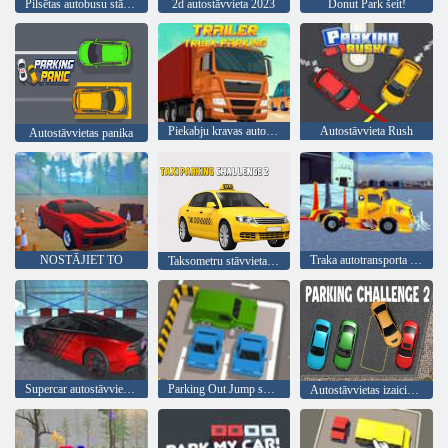
Pilsētas autobusu stāvvietas izaicinājuma simulators 3D
2d autostāvvieta 2023
Donut Park šeit!
Piekabju kravas automašīnu stāvvieta
Autostāvvieta Rush
Autostāvvietas panika
NOSTĀJIET TO
Traka autotransporta kravas automašīna
Taksometru stāvvietas izaicinājums 2
Supercar autostāvvietas atbloķēšanas prasmes
Parking Out Jump spēle
Autostāvvietas izaicinājums 2