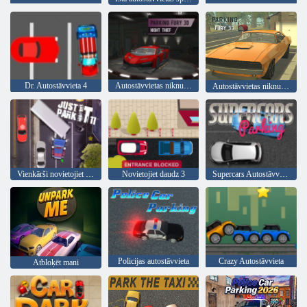
Dr. Autostāvvieta 4
Autostāvvietas niknums 3D: nakts zaglis
Autostāvvietas niknums 3d
Vienkārši novietojiet to 11
Novietojiet daudz 3
Supercars Autostāvvieta
Policijas autostāvvieta
Crazy Autostāvvieta
Atbloķēt mani