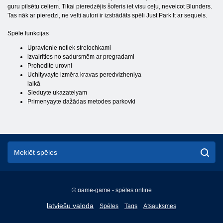
guru pilsētu ceļiem. Tikai pieredzējis šoferis iet visu ceļu, neveicot Blunders.
Tas nāk ar pieredzi, ne velti autori ir izstrādāts spēli Just Park It ar sequels.
Spēle funkcijas
Upravlenie notiek strelochkami
izvairīties no sadursmēm ar pregradami
Prohodite urovni
Uchityvayte izmēra kravas peredvizheniya
laikā
Sleduyte ukazatelyam
Primenyayte dažādas metodes parkovki
© game-game - spēles online
English
latviešu valoda
Spēles
Tags
Atsauksmes
Français