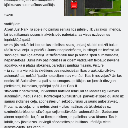
kļūt kravas automašīnas vadītājs.
Skolu
vadītājiem
Atvērt Just Park Tā spēle no pirmās sērijas līdz jubileju. Ik vairākos līmeņos,
lai iet, nākamais posms ir atvērts pēc pabeigšanas visus uzdevumus
iepriekšējā gadā.
svars, jūs redzēsiet top, un tas ir lielisks skats, un ļauj skaidri redzēt bultas
rādītu savu ceļu uz priekšu. Jums ir nepieciešams, lai stingri tos ievērot, lai
sasniegtu savu galamērķi. Iet tiešām tālu nav, jo būtība spēli autostāvvieta,
nepārvietojas. Jums nav pat ir cīnīties ar citiem vadītājiem telpā, jo neviens
apgalvo, ka ir platas sloksnes, paredzēti jaudīgu mašīnu. Picture
– ja summa vienkāršs skrējiens bez nepieciešamības braukt citu cilvēku
automašīnas, nekādi īpašie nosacījumi nav vienādi. Kas ir nozvejas? Un tas
neeksistē. Autostāvvieta pati satur smagos apstākļos, un jums ir diezgan
pietiekami, lai mokas, spēlējot spēli Just Park It.
stāvvietu ir pārāk tuvu, un vienmēr noteiktā leņķī, lai tie iederas ilgu kravas
automašīnu nebūs viegli. Kontrolējot bulttaustiņus, pārvelciet spēcīgu auto uz
šauras sloksnes ceļa, apgriezties un sekot bultiņas uz jauno autostāvvietu.
Protams, uz ceļa, jums nebūs vieni – citas mašīnas pārāk steigties uz
uzņēmējdarbību, un stāvēt gar ceļiem stāvošām automašīnām. Sadursme
atņem nopelnīto, ko jūs ar tiem punktiem, un palielina savu ātrumu. Tas ir
labāk, nav jāsteidzas un viegli pārvietoties pa bultiņas - rādītāju vietai
autostāvvieta. Tas var būt: