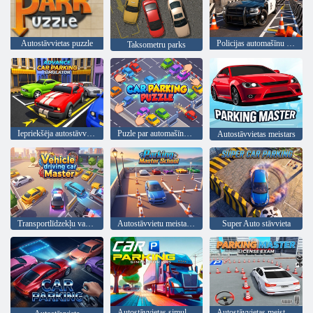
Autostāvvietas puzzle
Policijas automašīnu stāvvieta 2026
Taksometru parks
Iepriekšēja autostāvvietas simulators
Puzle par automašīnu novietošanu
Autostāvvietas meistars
Transportlīdzekļu vadīšanas auto meistars
Autostāvvietu meistarskola
Super Auto stāvvieta
Autostāvvietas simulators 2025
Autostāvvietas meistars: licences eksāmens