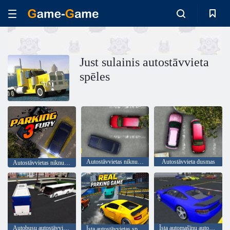
Just sulainis autostāvvieta
spēles
Autostāvvietas niknums 2
Autostāvvieta dusmas
Autostāvvietas niknums 3
Autobusu autostāvvieta 3D
Īsta automašīnu autostāvvieta 2020
Īsta autostāvvietas spēle