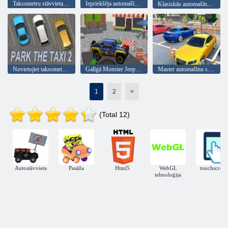
Taksometru stāvvietas izaicinājums
Iepriekšēja automašīnu novietošanas spēle 3D
Klasiskās automašīnas stāvvieta
Novietojiet taksometru 2
Galīgā Monster Jeep autostāvvietas spēle
Master automašīnu stāvvieta 2022 3D
1
2
>
(Total 12)
Autostāvvieta
Pasāža
Html5
WebGL
touchscreen
tehnoloģija