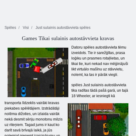
Spēles
Visi
Just sulainis autostāvvieta spēles
Games Tikai sulainis autostāvvieta kravas
Datoru spēles autostāvvieta tēmu
izveidots. Tie ir sarežģītas, prasa
loģiku un prasmes rotaļlietas, un
tikai tie, kuri nekad nav mēģinājuši
likt virtuālo mašīnu uz ​​stāvvietu,
nolemt, ka tas ir pārāk viegli.
spēles Just sulainis autostāvvieta
tika radītas tādā pašā garā, un tajā
18 Wheeler, ar iesniegti kā
transporta līdzeklis vairāki kravas
piekabes spēlētājiem. Izstrādātāji
nolēma dižoties, un izlaida vairāk
nekā desmit sēriju monotonu milzis
uz riteņiem. Tagad jums ir kaut ko
darīt savā brīvajā laikā, ja jūs
nolemjat pieņemt izaicinājumu un