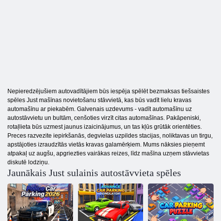
Nepieredzējušiem autovadītājiem būs iespēja spēlēt bezmaksas tiešsaistes
spēles Just mašīnas novietošanu stāvvietā, kas būs vadīt lielu kravas
automašīnu ar piekabēm. Galvenais uzdevums - vadīt automašīnu uz ​​
autostāvvietu un bultām, cenšoties virzīt citas automašīnas. Pakāpeniski,
rotaļlieta būs uzmest jaunus izaicinājumus, un tas kļūs grūtāk orientēties.
Preces razvezite iepirkšanās, degvielas uzpildes stacijas, noliktavas un tirgu,
apstājoties izraudzītās vietās kravas galamērķiem. Mums nāksies pieņemt
atpakaļ uz augšu, apgriezties vairākas reizes, līdz mašīna uzņem stāvvietas
diskutē lodziņu.
Jaunākais Just sulainis autostāvvieta spēles