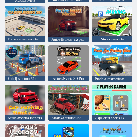
Autostāvvieta
Precīza autostāvvieta 3D
Stūres stāvvieta
Autostāvvietas eksperts: braukšanas eksāmens
Policijas automašīnu stāvvieta
Autostāvvieta 3D Pro
Prado autostāvvietas spēle
Autostāvvietas meistars
Klasiskā automašīnu autostāvvieta 2025
2 spēlētāju spēles 1v1 cīņa