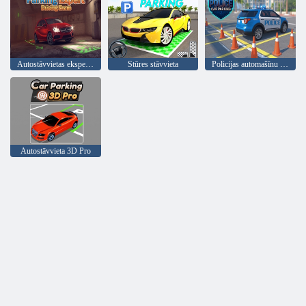
Autostāvvietas eksperts: braukšanas eksāmens
Stūres stāvvieta
Policijas automašīnu stāvvieta
Autostāvvieta 3D Pro