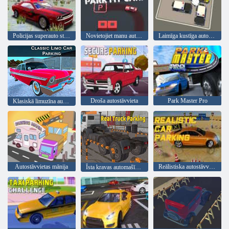
Policijas superauto stāvvietu mānija
Novietojiet manu automašīnu!
Laimīga kustīga automašīna
Droša autostāvvieta
Park Master Pro
Klasiskā limuzīna autostāvvieta
Autostāvvietas mānija
Reālistiska autostāvvieta
Īsta kravas automašīnu stāvvieta