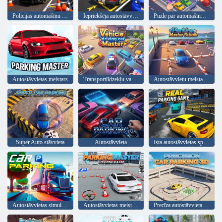
Policijas automašīnu stāvvieta 2026
Iepriekšēja autostāvvietas simulators
Puzle par automašīnu novietošanu
Autostāvvietas meistars
Transportlīdzekļu vadīšanas auto meistars
Autostāvvietu meistarskola
Super Auto stāvvieta
Autostāvvieta
Īsta autostāvvietas spēle
Autostāvvietas simulators 2025
Autostāvvietas meistars: licences eksāmens
Precīza autostāvvieta 3D