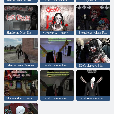
Slendermana vēsture: Wwii bezveidīgs šausmas
Slenderina Must Die: pagrabs Room
Piektdienas vakars Funkins vs tievs
Slendrina X Tumšā slimnīca
Slendermana rītausma
Slendermanam jāmirst: pazemes bunkurs 2021. gads
Džefs slepkava Slendermana medības
Slaidais klauns: baidies no tā
Slendermanam jāmirst: pazemes bunkurs
Slendermanam jāmirst: 2021. gada sanatorija