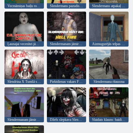
Vecmāmiņas baiļu rotaļu istaba
Slendermans pazudis skolā
Slendermans atpakaļ uz skolu
Ļaunajai vecenītei jāmirst 2. nodaļa
Slendermanam jāmirst: elles uguns
Aizmugurējās telpas tievas šausmas
Slendrina X Tumšā slimnīca
Piektdienas vakars Funkins vs tievs
Slendermana rītausma
Slendermanam jāmirst: pazemes bunkurs 2021. gads
Džefs slepkava Slendermana medības
Slaidais klauns: baidies no tā