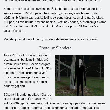
nezināmā, it kā skatoties uz hellhole, un tad naktī uz ilgu laiku viņa murgi.
Slender dod neskaidrs savvaļas mežu kā biotopu, ja tas ir vieglāk noslēpt
sevi kā kokiem. Daudzi pazūd bez pēdām, jo ​​jau sagatavots viņam līdz
pēdējam brīdim nesaprata, ka izdilis personu nākamo, un viņa garās rokas.
Kur pazūd tievs upuris, neviens nezina. Bieži nav pēdas, bet reizēm jūs varat
redzēt nospiedums cilvēka, vai atrast dažas clues par spēli Slender Man
laikā tiešsaistē.
Monster jūtas, domājot par to, un teleportēties uz iznīcināt avots domas.
Ohota uz Slendera
Tievs Man spēles ir atvērti ikvienam
bez maksas, bet jums ir jādeklarē
dīvainu vīrieti karu. Pēc vārtsargam,
neaizmirstiet, ka viņš ir liels cienītājs
medībām. Pirms uzbrukuma viņš
dziesmas noteikti, pulksteņi, sniffs,
un tikai tad, kad spēle sāk apnikt,
padarot gājienu.
Sākotnēji Blender nebija cilvēks, bet
tikai pārklāta ar gaiši ādas galvu. Tā
autors 2009. gadā paredzēts, Erik Knudsen, strādājot pa ceļam, apņēmušies
piedalīties"Radot paranormāls attēlus"konkursā. Bet tagad, kad raksturs