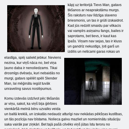
kāpj uz teritorijā Tievs Man, gatavs
tikšanos ar neaprakstāmu murgs.
Šis raksturs nav līdzīga slaveno
briesmonis, un tas ir grūti izskaidrot.
Kad jūs redzēt smaidu par vilkacis
vai vampīrs asiņainu fangs, bailes ir
saprotams, bet tievs, ir kaut kas
īpašs. Viņam nav sejas, tas ir kluss
un gandrīz nekustīgs, ļoti garš un
izdilis un neticami garas rokas un
elastīga, spēj saliekt jebkur. Neviens
nezina, kur viņš nāca no, bet viņa
ļauno daba ir nenoliedzams. Tikai
drosmīgs dvēseļu, kuri nebaidās no
murgi, gatavs spēlēt spēli Slender
Man, lai mēģinātu iegūt tuvāk
unraveling savus noslēpumus.
Komu izdevās izdzīvot pēc tikšanās
ar viņu, sakot, ka viņš bija ģērbies
vienkāršā melnā bēru uzvalks veida
un baltā kreklā, un izskatās nedaudz atturīgi nav nekādas pēkšņas kustības,
un tās pozīcija nav bīstama. Nolieca galvu mazliet un nomierinātu situāciju
saka vairāk par ziņkāri. Bet tajā pašā cilvēks viņš jūtas īstu teroru no