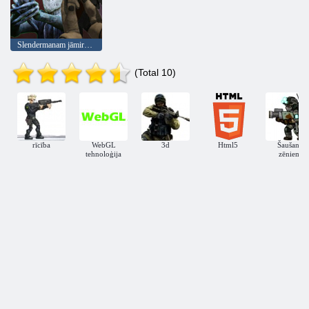
Slendermanam jāmirst izdzīvojušajiem
(Total 10)
rīcība
WebGL
3d
Html5
Šaušana
tehnoloģija
zēniem