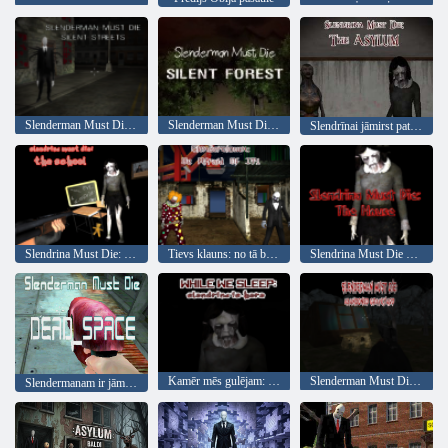
Slenderman Must Die: Klusās ielas
Slenderman Must Die: klusais mežs
Slendrīnai jāmirst patvērumā
Slendrina Must Die: skola
Tievs klauns: no tā baidies
Slendrina Must Die House
Kamēr mēs gulējam: Slendrina ir šeit
Slenderman Must Die: pamestas kapi
Slendermanam ir jāmirst miris telpa