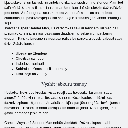
kļuva slavens, un tas tiek izmantots ne tikai par spēli online Slender Man, bet
šajā sērijā, šausmu filmas, faniem par forumiem dažkārt piešķirt dažas līdzība
personas. Vietā deguna, acu un mutes var redzēt siles, un pat melnos
caurumus, un pastāv iespējas, kur spēlētāji ir aicinātas gan viņam draudīgs
seju.
atvēršana spēli Slender Man, jūs varat rokas sevi ar ieročiem, lai mēģinātu
iznīcināt, kurš ir izraisījusi pazušanu daudziem cilvēkiem un pat bērnu
grupām. Pats kā briesmonis neprasa palīdzību pārsvaru būtiski sabojāt savu
dzīvi. Stāsts, jums ir:
Ubegat no Slendera
Ohotitsya uz nego
Issledovat territorii
Sobirat piezīmes un citi predmety
Iskat izeja no zdaniy
Vyzhit jebkuru tsenoy
Poskolku Tievs dod krēslas, visas rotaļlietas tiek veikti, lai viņam šādā
atmosfērā. Pēc viņa miga, jūs varat saņemt, vācot kaulus un lūžņi, kas ir
dažreiz izplaucis šķiedras. Jo vairāk tas kļūst par jūsu bagāža, tuvāk jums ir
briesmonis. Bīstams mamuts tuvojas, un mums ir jābūt uzmanīgiem, un ir
gatavi darboties jebkurā brīdī.
Games Maynkraft Slender Man nebūs vienkārši. Dažreiz lapas ir labi