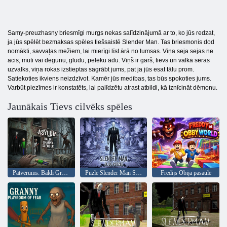
Samy-preuzhasny briesmīgi murgs nekas salīdzinājumā ar to, ko jūs redzat,
ja jūs spēlēt bezmaksas spēles tiešsaistē Slender Man. Tas briesmonis dod
nomākti, savvaļas mežiem, lai mierīgi līst ārā no tumsas. Viņa seja sejas ne
acis, muti vai degunu, gludu, pelēku ādu. Viņš ir garš, tievs un valkā sēras
uzvalks, viņa rokas izstieptas sagrābt jums, pat ja jūs esat tālu prom.
Satiekoties ikviens neizdzīvot. Kamēr jūs medības, tas būs spokoties jums.
Varbūt piezīmes ir konstatēts, lai palīdzētu atrast atbildi, kā iznīcināt dēmonu.
Jaunākais Tievs cilvēks spēles
Patvērums: Baldi Granny Slender
Puzle Slender Man Slide
Fredijs Obija pasaulē