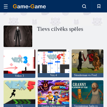
Tievs cilvēks spēles
Vex 4
Slenderman vs Freddy Fazbear
Vekss 3
Vex 5
Vecmāmiņas baiļu rotaļu istaba
Fredijs Obija pasaulē