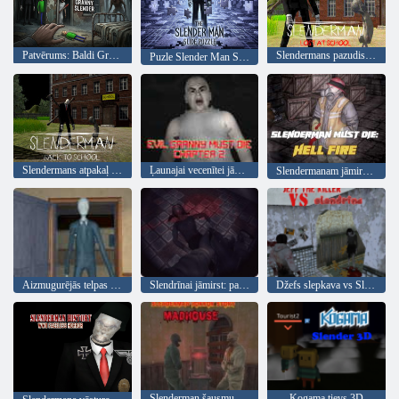
Patvērums: Baldi Granny Slender
Slendermans pazudis skolā
Puzle Slender Man Slide
Slendermans atpakaļ uz skolu
Ļaunajai vecenītei jāmirst 2. nodaļa
Slendermanam jāmirst: elles uguns
Aizmugurējās telpas tievas šausmas
Slendrīnai jāmirst: pagrabs
Džefs slepkava vs Slendrina
Slenderman šausmu stāsts MadHouse
Kogama tievs 3D