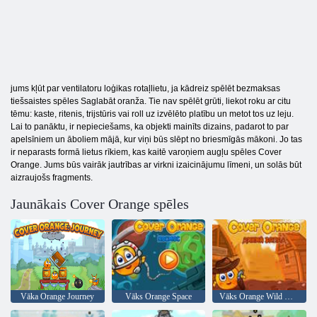
jums kļūt par ventilatoru loģikas rotaļlietu, ja kādreiz spēlēt bezmaksas
tiešsaistes spēles Saglabāt oranža. Tie nav spēlēt grūti, liekot roku ar citu
tēmu: kaste, ritenis, trijstūris vai roll uz izvēlēto platību un metot tos uz leju.
Lai to panāktu, ir nepieciešams, ka objekti mainīts dizains, padarot to par
apelsīniem un āboliem mājā, kur viņi būs slēpt no briesmīgās mākoni. Jo tas
ir neparasts formā lietus rīkiem, kas kaitē varoņiem augļu spēles Cover
Orange. Jums būs vairāk jautrības ar virkni izaicinājumu līmeni, un solās būt
aizraujošs fragments.
Jaunākais Cover Orange spēles
Vāka Orange Journey
Vāks Orange Space
Vāks Orange Wild West