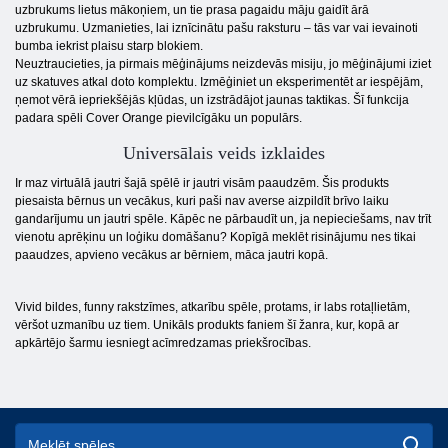
uzbrukums lietus mākoņiem, un tie prasa pagaidu māju gaidīt ārā
uzbrukumu. Uzmanieties, lai iznīcinātu pašu raksturu – tās var vai ievainoti
bumba iekrist plaisu starp blokiem.
Neuztraucieties, ja pirmais mēģinājums neizdevās misiju, jo mēģinājumi iziet
uz skatuves atkal doto komplektu. Izmēģiniet un eksperimentēt ar iespējām,
ņemot vērā iepriekšējās kļūdas, un izstrādājot jaunas taktikas. Šī funkcija
padara spēli Cover Orange pievilcīgāku un populārs.
Universālais veids izklaides
Ir maz virtuālā jautri šajā spēlē ir jautri visām paaudzēm. Šis produkts
piesaista bērnus un vecākus, kuri paši nav averse aizpildīt brīvo laiku
gandarījumu un jautri spēle. Kāpēc ne pārbaudīt un, ja nepieciešams, nav trīt
vienotu aprēķinu un loģiku domāšanu? Kopīgā meklēt risinājumu nes tikai
paaudzes, apvieno vecākus ar bērniem, māca jautri kopā.
Vivid bildes, funny rakstzīmes, atkarību spēle, protams, ir labs rotaļlietām,
vēršot uzmanību uz tiem. Unikāls produkts faniem šī žanra, kur, kopā ar
apkārtējo šarmu iesniegt acīmredzamas priekšrocības.