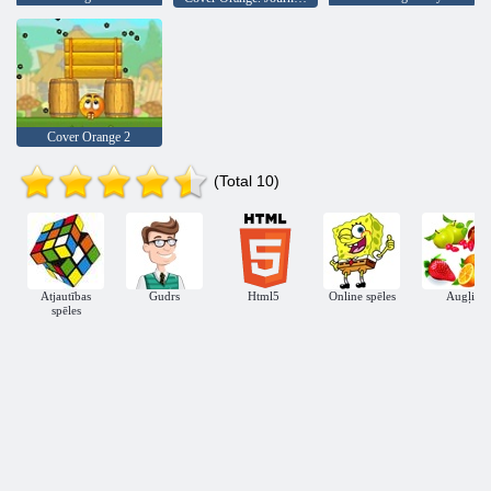
Cover Orange 2
(Total 10)
Atjautības
Gudrs
Html5
Online spēles
Augļi
spēles