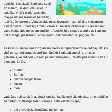
apelsīni, kas aizstāj konkursa sauli
ap malām, lai kļūtu vēl juicier un
saldāks. Viņš ir pilnīgi atviegloti
mājīgā siltums razomlel, bet veltīgi,
jo drīz būs mākonis. Viņa smaida mischievously, nesot nāvīga lietusgāzes –
asiem rīkiem. Cloud segs mūsu varonis ir ne tikai toksiski lietus, un sāpināt
savu maigo ādu no asiem durkļiem. Apelsīni bija smaga alerģija uz tiem, un
pat ar vieglu pieskārienu ar šo draudu sāk nomelnot un pagrimums.
Tā kā mūsu uzdevums ir izglābt no nāves, ir nepieciešams veidot pajumti, kur
viņš perezhdet draudus drošībai. Spēlēt Saglabāt apelsīnu, un pats
galvenais, lai būt pele – atrast pareizo risinājumu, izmetot priekšmetus, kas ir
pieejami, lai jūs:
trīsstūri
Barrels
Glābšanas plostiem
kastes
riteņi
vadošais peli uz ekrāna, atrast kaut kur labāk mest citu objektu, un precizitāte
šo darbību ir atkarīga likteni varonis. Katrs elements spēj:
Lai provocēt iznīcināšanu platformas