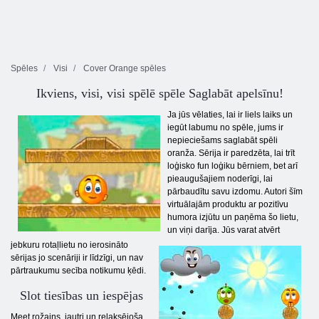
Spēles
Visi
Cover Orange spēles
Ikviens, visi, visi spēlē spēle Saglabāt apelsīnu!
Ja jūs vēlaties, lai ir liels laiks un
iegūt labumu no spēle, jums ir
nepieciešams saglabāt spēli
oranža. Sērija ir paredzēta, lai trīt
loģisko fun loģiku bērniem, bet arī
pieaugušajiem noderīgi, lai
pārbaudītu savu izdomu. Autori šīm
virtuālajām produktu ar pozitīvu
humora izjūtu un paņēma šo lietu,
un viņi darīja. Jūs varat atvērt
jebkuru rotaļlietu no ierosināto
sērijas jo scenāriji ir līdzīgi, un nav
pārtraukumu secība notikumu ķēdi.
Slot tiesības un iespējas
Meet rožains, jautri un relaksējoša