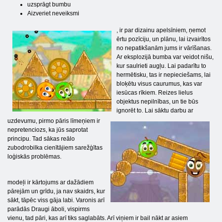
uzsprāgt bumbu
Aizveriet neveiksmi
, ir par dizainu apelsīniem, ņemot
ērtu pozīciju, un plānu, lai izvairītos
no nepatikšanām jums ir vārīšanas.
Ar eksplozijā bumba var veidot nišu,
kur saulrieti augļu. Lai padarītu to
hermētisku, tas ir nepieciešams, lai
bloķētu visus caurumus, kas var
iesūcas rīkiem. Reizes lielus
objektus nepilnības, un tie būs
ignorēt to. Lai sāktu darbu ar
uzdevumu, pirmo pāris līmeņiem ir
nepretenciozs, ka jūs saprotat
principu. Tad sākas reālo
zubodrobilka cienītājiem sarežģītas
loģiskās problēmas.
modeļi ir kārtojums ar dažādiem
pārejām un grīdu, ja nav skaidrs, kur
sākt, tāpēc viss gāja labi. Varonis arī
parādās Draugi āboli, vispirms
vienu, tad pāri, kas arī tiks saglabāts. Arī viņiem ir bail nākt ar asiem