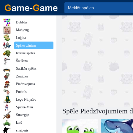
Bubbles
Mahjong
Loģika
Spēles zēniem
tvertne spēles
Šaušana
Sacīkšu spēles
Zombies
Piedzīvojums
Futbols
Lego NinjaGo
Spider-Man
Spēle Piedzīvojumiem d
Stratēģija
karš
snaiperis