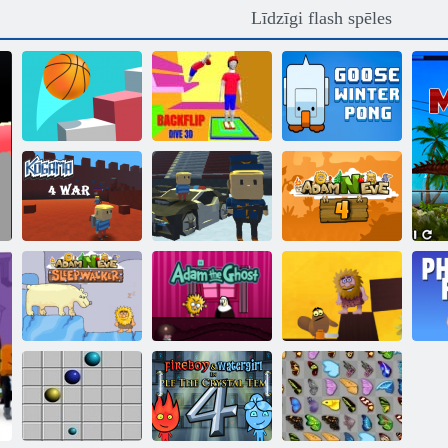
Līdzīgi flash spēles
Spirāles lēciens
Backflip Dive
Zosu ziemas
3d
3D
teniss
Kigama
Adams un Ieva
Kogama: 4 karš
slēpošanas lekt!
4
Adam N Eve 8
Adams un Ieva:
Adam un Ieva:
Mīlestības
Sleepwalker
Adam Gars
kvestu
Ph