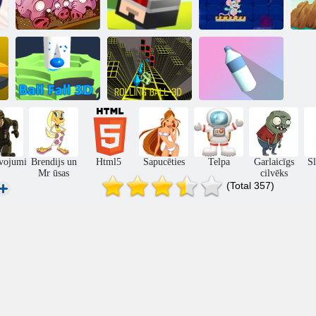
Run, cūku, Run
Lēkt un Bounce
Chesse Lab
Bumbas kritums
3d
Rolling Ball 3d
Pudele Flip 3d
īvojumi
Brendijs un
Html5
Sapucēties
Telpa
Garlaicīgs
Sl
Mr ūsas
cilvēks
(Total 357)