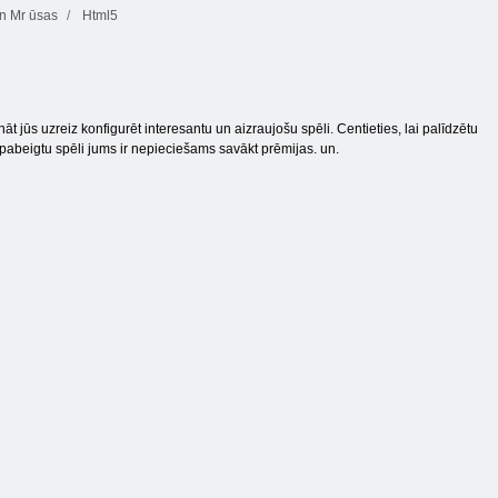
n Mr ūsas
Html5
nāt jūs uzreiz konfigurēt interesantu un aizraujošu spēli. Centieties, lai palīdzētu
i pabeigtu spēli jums ir nepieciešams savākt prēmijas. un.