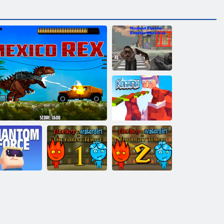
Maskēts spēki:
Zombie Survival
Kogama:
Ziemassvētku
parks
Fireboy and
Fireboy and
Kogama
Watergirl 1:
Watergirl 2:
antom Force
Meksika Rex
Meža templis
Viegls templis