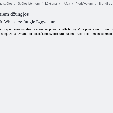
mu spēles
Spēles bērniem
Lēkšana
rīcība
Piedzīvojumi
Brendijs u
Fireboy and
miem džungļos
Watergirl 4:
Līnija 98
Kristāla templis
Tauriņš kyodai
r. Whiskers: Jungle Eggventure
eidot spēli, kurā jūs atradīsiet sev vēl pūkains balts bunny. Viņa pozitīvi un uzmundri
 spēļu zonā, izmantojot noklikšķinot uz jebkuru bultiņas. Atcerieties, ka, lai sekmīg