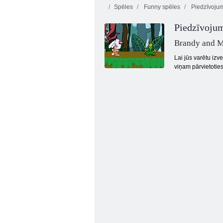
Spēles
Funny spēles
Piedzīvoju
Piedzīvoju
Brandy and M
Lai jūs varētu izv
viņam pārvietoties
Kogama: Parkour 27