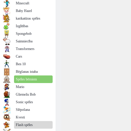
Minecraft
Baby Hazel
karikatūras spēles
Izglītības
Spongebob
Saimniecība
Transformers
Cars
Ben 10
Bēgšanas istaba
Spēles bērniem
Mario
Gliemežu Bob
Sonic spēles
Slēpošana
Kvesti
Flash spēles