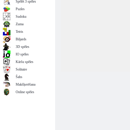
Spēlēt 3 spēles
Puzles
Sudoku
Zuma
Tetris
Biljards
3D spēles
IO spēles
Kāršu spēles
Solitaire
Šahs
Makšķerēšana
Online spēles