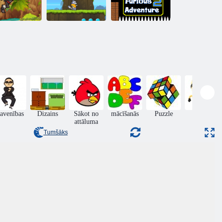
Nikns
Ninja Run 2
Episkā skrējiens
piedzīvojums 2
avenības
Dizains
Sākot no
mācīšanās
Puzzle
Prasme
attāluma
Tumšāks