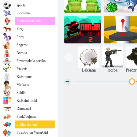
sporta
Lidošana
Spēles meitenēm
Zirgi
Leap Frog
Flying Shark
Pony
Saģērbt
Bārbija
Pavārmāksla pārtika
Spirāles lēciens
Ninja darbība 2
2
frizieris
Lēkšana
rīcība
Piedz
Krāsojums
Meikaps
Saldēti
Krāsaini bloki
Dinozauri
Piedzīvojums
Spēles diviem
FireBoy un WaterGirl