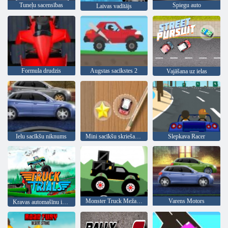
Tuneļu sacensības
Spiegu auto
Laivas vadītājs
Formula drudzis
Augstas sacīkstes 2
Vajāšana uz ielas
Ielu sacīkšu niknums
Mini sacīkšu skriešanās
Slepkava Racer
Monster Truck Meža Piegāde
Varens Motors
Kravas automašīnu izmēģinājumi