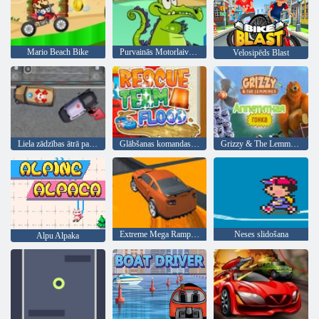
Mario Beach Bike
Purvainās Motorlaiva Race
Velosipēds Blast
Liela zādzības ātrā palīdzība
Glābšanas komandas plūdi
Grizzy & The Lemmings: Yummy Run
Extreme Mega Ramp Race
Neses slidošana
Alpu Alpaka