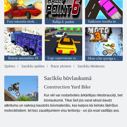
Fury tuksneša streika ceļš
Satiksmes kustība tiešsaistē
Rallija 6. punkts
Kravas automašīna 18
Lego supervaroņu sacīkstes
Moto x3m spocīga zeme
Spēles
Sacīkšu spēles
Race zēniem
Sacīkšu Meitenes
Sacīkšu būvlaukumā
Construction Yard Bike
Kur vēl var nodarboties ārkārtējas riteņbraucēji, bet
būvlaukumā. Tikai šeit jūs varat atrast daudz
atkritumu un sakrauj kaudzēs būvmateriālu, kas kalpos kā lielisks šķēršļus
motociklistiem. Iet bez zaudējumiem visu teritoriju - un jūs esat vadītājs ass.