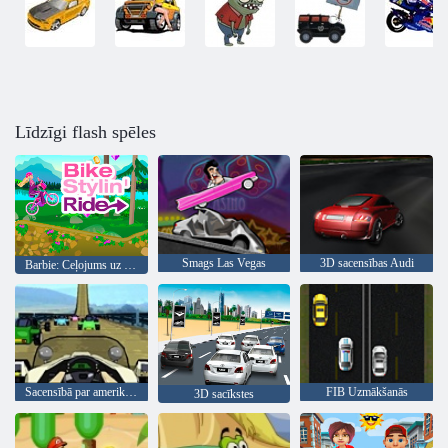
Līdzīgi flash spēles
Smags Las Vegas
3D sacensības Audi
Barbie: Ceļojums uz stilīgu velosipēds
Sacensībā par amerikāņu kalniņi
FIB Uzmākšanās
3D sacīkstes