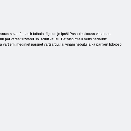
aras sezonā - tas ir futbola cīņu un jo īpaši Pasaules kausa virsotnes.
n pat varēsit uzvarēt un izcīnīt kausu. Bet vispirms ir vērts nedaudz
pa vārtiem, mēģiniet pārspēt vārtsargu, lai viņam nebūtu laika pārtvert lidojošo