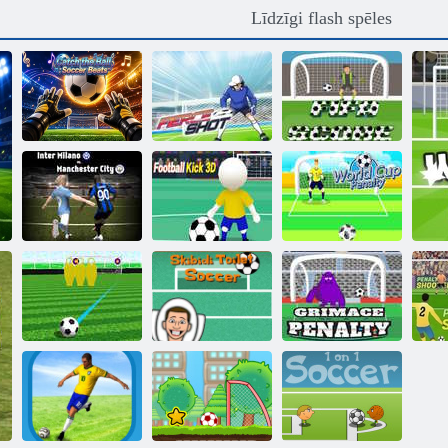
Līdzīgi flash spēles
Noķer bumbu:
futbola sitieni
Sīva sitiens
FIFA rezultāts
Inter Milano vs.
Mančestras
Futbola sitiens
Pasaules kausa
pilsēta
3D
sods
Bezmaksas
Skibidi tualetes
sitiena meistars
futbols
Grimases sods
S