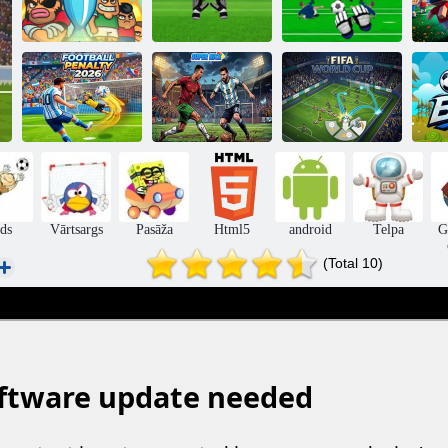
Foot Chinko
Vārtsargu
Vārtsargs
Euro 2016
Challenge
Champ
Futbola
FIFA Pasaules
sods 2026
Super Kick
kauss
ds
Vārtsargs
Pasāža
Html5
android
Telpa
G
(Total 10)