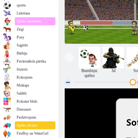
sporta
Lidošana
Spēles meitenēm
Zirgi
Pony
Saģērbt
Bārbija
Pavārmāksla pārtika
frizieris
Bumbiņu
3d
So
spēles
Krāsojums
Meikaps
Saldēti
Futbola triki
Krāsaini bloki
Dinozauri
Piedzīvojums
Spēles diviem
FireBoy un WaterGirl