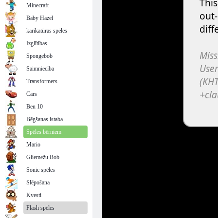
Minecraft
Baby Hazel
karikatūras spēles
Izglītības
Spongebob
Saimniecība
Transformers
Cars
Ben 10
Bēgšanas istaba
Spēles bērniem
Mario
Gliemežu Bob
Sonic spēles
Slēpošana
Kvesti
Flash spēles