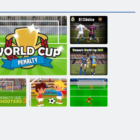
El Clasico
2023. gada
Pasaules kauss
sievietēm
Soda šāviens:
oda metēji 3
Pasaules kausa sods
Futbola trakums
Euro Cup 2016