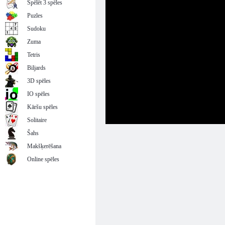
Spēlēt 3 spēles
Puzles
Sudoku
Zuma
Tetris
Biljards
3D spēles
IO spēles
Kāršu spēles
Solitaire
Šahs
Makšķerēšana
Online spēles