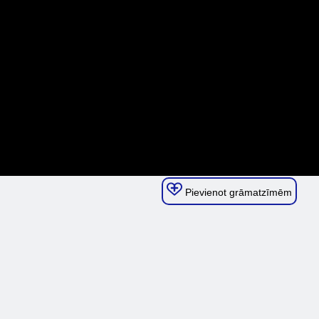
Pievienot grāmatzīmēm