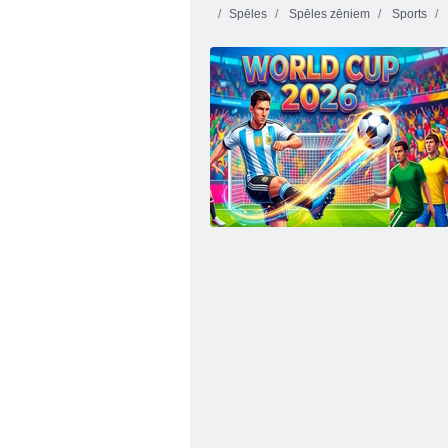
Spēles
Spēles zēniem
Sports
Mesi jaunais izaicinājums