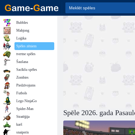
Bubbles
Mahjong
Loģika
Spēles zēniem
tvertne spēles
Šaušana
Sacīkšu spēles
Zombies
Piedzīvojums
Futbols
Lego NinjaGo
Spider-Man
Spēle 2026. gada Pasaul
Stratēģija
karš
snaiperis