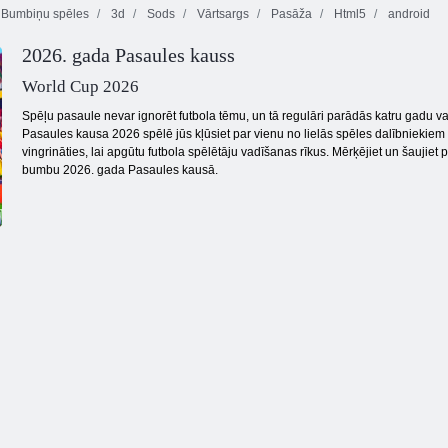
Bumbiņu spēles
3d
Sods
Vārtsargs
Pasāža
Html5
android
2026. gada Pasaules kauss
Super futbola
Skrējējs futbols
zvaigzne 2
1 pret 1 futbolu
World Cup 2026
Spēļu pasaule nevar ignorēt futbola tēmu, un tā regulāri parādās katru gadu vas
Pasaules kausa 2026 spēlē jūs kļūsiet par vienu no lielās spēles dalībniekiem u
vingrināties, lai apgūtu futbola spēlētāju vadīšanas rīkus. Mērķējiet un šaujiet 
bumbu 2026. gada Pasaules kausā.