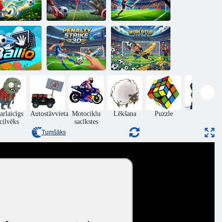
Goa lKings
Soda metējs
Soda metējs
Penalty Strike
Pasaules kausa
Ballio
3D
turētājs
arlaicīgs
Autostāvvieta
Motociklu
Lēkšana
Puzzle
rīcība
cilvēks
sacīkstes
Tumšāks