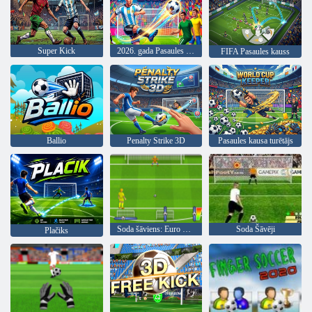
Super Kick
2026. gada Pasaules kauss
FIFA Pasaules kauss
Ballio
Penalty Strike 3D
Pasaules kausa turētājs
Soda šāviens: Euro Cup 2016
Soda Šāvēji
Plačiks