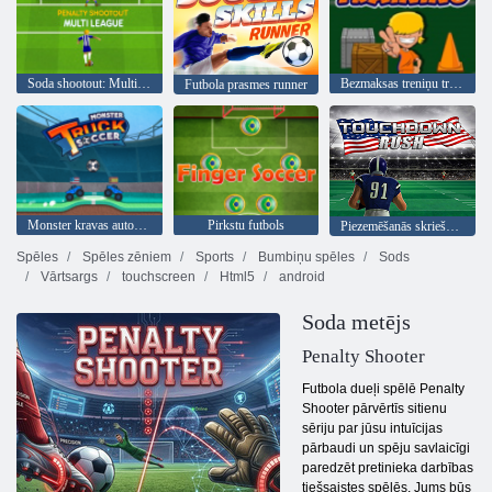
Soda shootout: Multi līga
Bezmaksas treniņu treniņš
Futbola prasmes runner
Monster kravas automašīnu futbols
Pirkstu futbols
Piezemēšanās skriešanās
Spēles
Spēles zēniem
Sports
Bumbiņu spēles
Sods
Vārtsargs
touchscreen
Html5
android
Soda metējs
Penalty Shooter
Futbola dueļi spēlē Penalty
Shooter pārvērtīs sitienu
sēriju par jūsu intuīcijas
pārbaudi un spēju savlaicīgi
paredzēt pretinieka darbības
tiešsaistes spēlēs. Jums būs