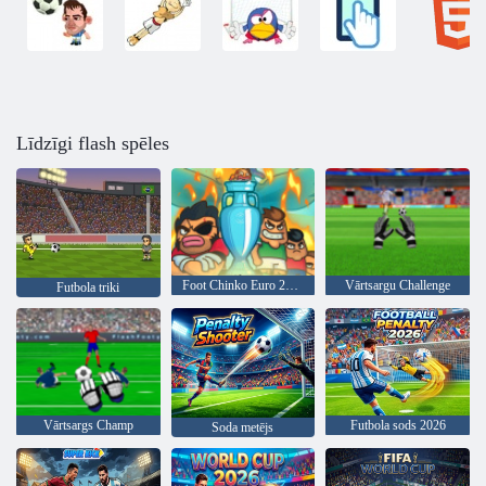
Līdzīgi flash spēles
Foot Chinko Euro 2016
Vārtsargu Challenge
Futbola triki
Vārtsargs Champ
Futbola sods 2026
Soda metējs