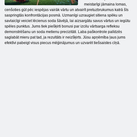
meistarīgi jāmaina lomas,
cenšoties gūt pēc iespējas vairāk vārtu un atvairīt pretuzbrukumus katrā šīs
saspringtās konfrontācijas posmā. Uzmanīgi uzraugiet sitiena spēku un
savlaicīgi veiciet lēcienus soda šāvējā, lai aizsargātu savus vārtus un iegūtu
spēles punktus. Jums tiek piešķirti bonusi par izcilu vārtsarga refleksu
demonstrēšanu un soda metienu precizitāti. Laba paškontrole palīdzēs
saglabāt mieru pat tad, ja rezultāts ir neizšķirts. Jūsu apņēmība ļaus jums
efektīvi pabeigt visus piecus mēģinājumus un uzvarēt tiešsaistes cīņā.