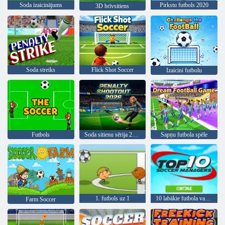
Soda izaicinājums
Pirkstu futbols 2020
3D brīvsitiens
Soda streiks
Flick Shot Soccer
Izaicini futbolu
Futbols
Soda sitienu sērija 2026
Sapņu futbola spēle
1. futbols uz 1
10 labākie futbola vadītāji
Farm Soccer