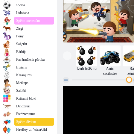
sporta
Lidošana
Spēles meitenēm
Zirgi
Pony
Saģērbt
Bārbija
Pavārmāksla pārtika
frizieris
Iznīcināšana
Auto
Ra
sacīkstes
zēn
Krāsojums
Meikaps
Saldēti
Beat The Boss 3
Krāsaini bloki
Dinozauri
Piedzīvojums
Spēles diviem
FireBoy un WaterGirl