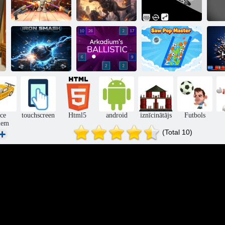
Dinozauru
Nūjas
D
Beat The Puppet
trakošana
iznīcināšana 5
Arkādija
Iron Smash
ballistika
Saw Pop Master
Ā
ce
touchscreen
Html5
android
iznīcinātājs
Futbols
iem
(Total 10)