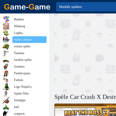
Bubbles
Mahjong
Loģika
Spēles zēniem
tvertne spēles
Šaušana
Sacīkšu spēles
Zombies
Piedzīvojums
Futbols
Lego NinjaGo
Spider-Man
Spēle Car Crash X Destr
Stratēģija
karš
snaiperis