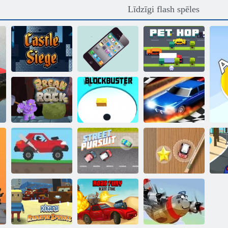
Līdzīgi flash spēles
Pils aplenkums
Dauzīt tālruni
Lolojumdzīvnieks
Vilkšanas
Break Rock
BlokiBuster
sacīkstes 3d
Augstas
Mini sacīkšu
sacīkstes 2
Vajāšana uz ielas
skriešanās
Sl