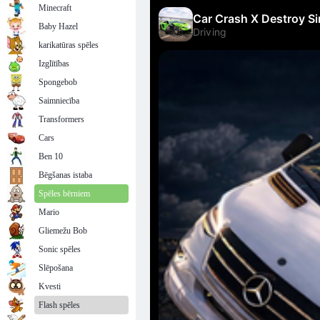
Minecraft
Baby Hazel
karikatūras spēles
Izglītības
Spongebob
Saimniecība
Transformers
Cars
Ben 10
Bēgšanas istaba
Spēles bērniem
Mario
Gliemežu Bob
Sonic spēles
Slēpošana
Kvesti
Flash spēles