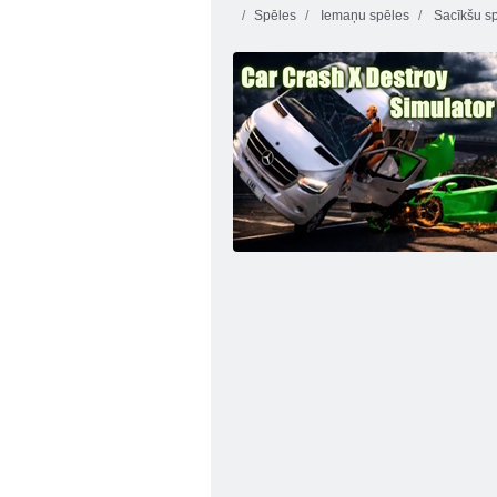
Spēles
Iemaņu spēles
Sacīkšu s
Bumbas tilts