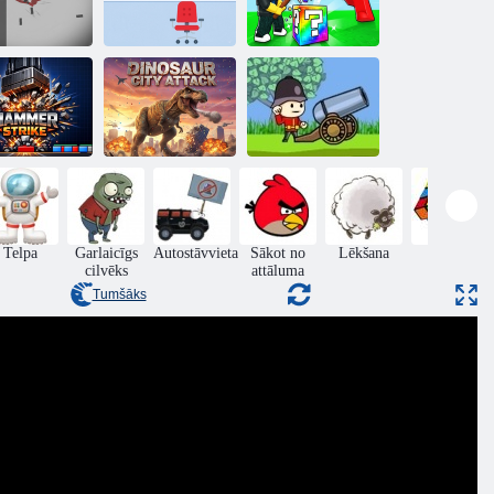
Stick
estruction 2
Pārtrauciet
Ragdoll
Izlejiet vīnu
laimīgo bloku!
Dinozauru
Karavīri un
pilsētas
lielgabalu:
mura sitiens
uzbrukums
Mountain Attack
Telpa
Garlaicīgs
Autostāvvieta
Sākot no
Lēkšana
Puzzle
cilvēks
attāluma
Tumšāks