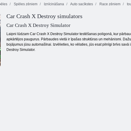
pēles
Spēles zēniem
Iznīcināšana
Auto sacīkstes
Race zēniem
to
Car Crash X Destroy simulators
Kogama:
Fury tuksneša
Radiatora avoti
streika ceļš
Varonīgs pilots
Car Crash X Destroy Simulator
Laipni lūdzam Car Crash X Destroy Simulator testēšanas poligonā, kur pārbaudī
apkārtējos paugurus. Pārbaudes vietā ir īpašas struktūras un mehānismi. Dažus var
bojājumus jūsu automašīnai. Izvēlieties, ko vēlaties, jūs esat pilnīgi brīvs savā
Destroy Simulator.