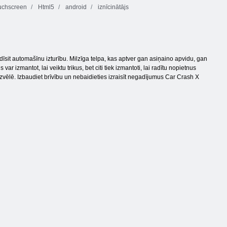
uchscreen
Html5
android
iznīcinātājs
sit automašīnu izturību. Milzīga telpa, kas aptver gan asiņaino apvidu, gan
 izmantot, lai veiktu trikus, bet citi tiek izmantoti, lai radītu nopietnus
 izvēlē. Izbaudiet brīvību un nebaidieties izraisīt negadījumus Car Crash X