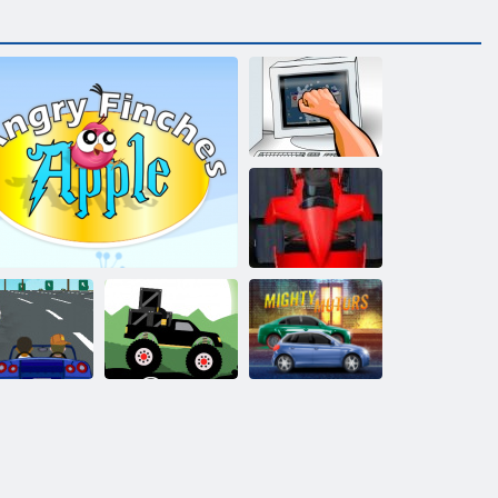
Hit dators
Formula drudzis
Monster Truck
epkava Racer
Dusmīgās žubītes
Meža Piegāde
Varens Motors