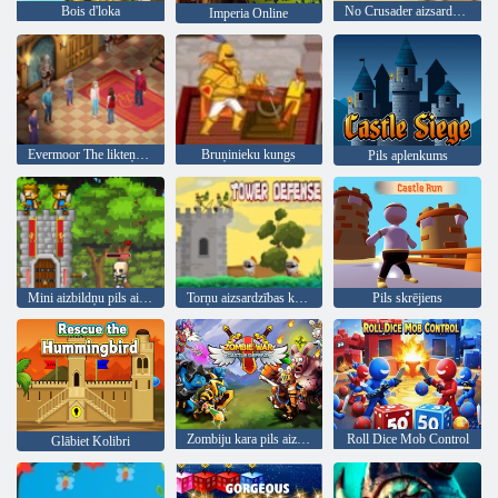
Bois d'loka
No Crusader aizsardzība
Imperia Online
Evermoor The likteņa Thread
Bruņinieku kungs
Pils aplenkums
Mini aizbildņu pils aizsardzība
Torņu aizsardzības karalis
Pils skrējiens
Zombiju kara pils aizsardzība
Roll Dice Mob Control
Glābiet Kolibri