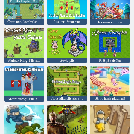
Četru mini karaļvalstu karš
Pils kari: šūnu cīņa
Torņa aizsardzība
Warlock King: Pils aizsardzība
Govju pils
Krāšņā valstība
Viduslaiku pils aizsardzība
Bērnu lazda pludmalē
Arčeru varoņi: Pils karš