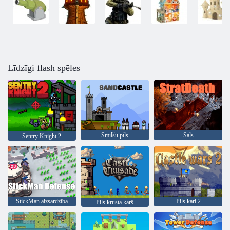
Līdzīgi flash spēles
Smilšu pils
Sāls
Sentry Knight 2
StickMan aizsardzība
Pils kari 2
Pils krusta karš