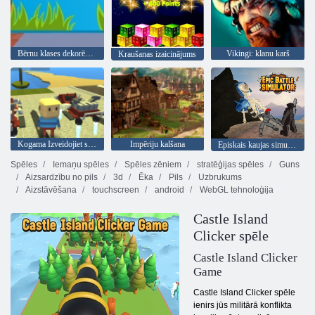
Bērnu klases dekorēšana
Vikingi: klanu karš
Kraušanas izaicinājums
Kogama Izveidojiet savu māju
Impēriju kalšana
Episkais kaujas simulators
Spēles
Iemaņu spēles
Spēles zēniem
stratēģijas spēles
Guns
Aizsardzību no pils
3d
Ēka
Pils
Uzbrukums
Aizstāvēšana
touchscreen
android
WebGL tehnoloģija
Castle Island
Clicker spēle
Castle Island Clicker
Game
Castle Island Clicker spēle
ienirs jūs militārā konflikta