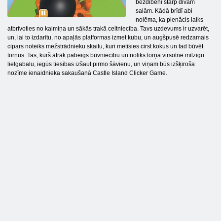
bezdibenī starp divām
salām. Kādā brīdī abi
nolēma, ka pienācis laiks
atbrīvoties no kaimiņa un sākās trakā celtniecība. Tavs uzdevums ir uzvarēt,
un, lai to izdarītu, no apaļās platformas izmet kubu, un augšpusē redzamais
cipars noteiks mežstrādnieku skaitu, kuri metīsies cirst kokus un tad būvēt
torņus. Tas, kurš ātrāk pabeigs būvniecību un noliks torņa virsotnē milzīgu
lielgabalu, iegūs tiesības izšaut pirmo šāvienu, un viņam būs izšķiroša
nozīme ienaidnieka sakaušanā Castle Island Clicker Game.