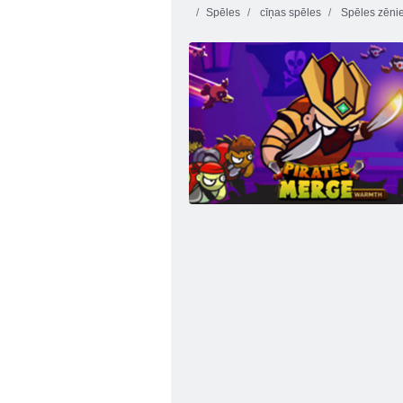
Spēles
cīņas spēles
Spēles zēni
Dusmīgs geparda simulators 3D