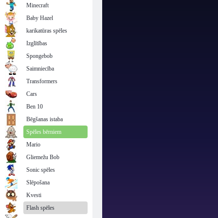
Minecraft
Baby Hazel
karikatūras spēles
Izglītības
Spongebob
Saimniecība
Transformers
Cars
Ben 10
Bēgšanas istaba
Spēles bērniem
Mario
Gliemežu Bob
Sonic spēles
Slēpošana
Kvesti
Flash spēles