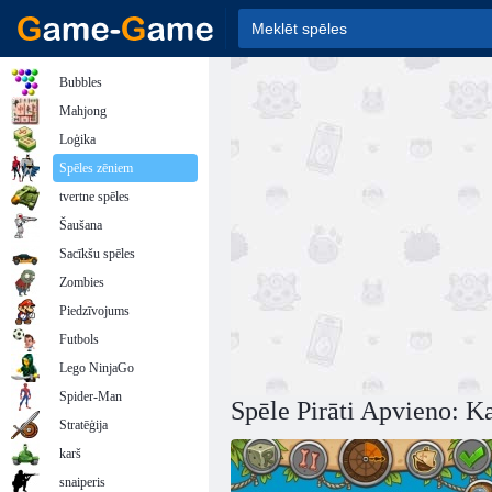
Bubbles
Mahjong
Loģika
Spēles zēniem
tvertne spēles
Šaušana
Sacīkšu spēles
Zombies
Piedzīvojums
Futbols
Lego NinjaGo
Spider-Man
Spēle Pirāti Apvieno: Ka
Stratēģija
karš
snaiperis