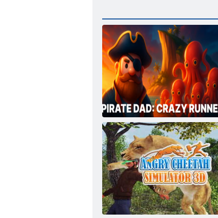
Pirātu tētis: trakais skrējējs