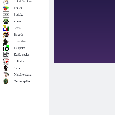
Spēlēt 3 spēles
Puzles
Sudoku
Zuma
Tetris
Biljards
3D spēles
IO spēles
Kāršu spēles
Solitaire
Šahs
Makšķerēšana
Online spēles