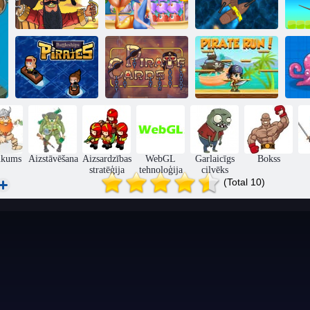
Pirātu burbuļi
Jūrnieks
Piratebattle. Io
Pirātu pirāti
Pirātu kartes
Pirātu skrējiens
P
ukums
Aizstāvēšana
Aizsardzības
WebGL
Garlaicīgs
Bokss
stratēģija
tehnoloģija
cilvēks
(Total 10)