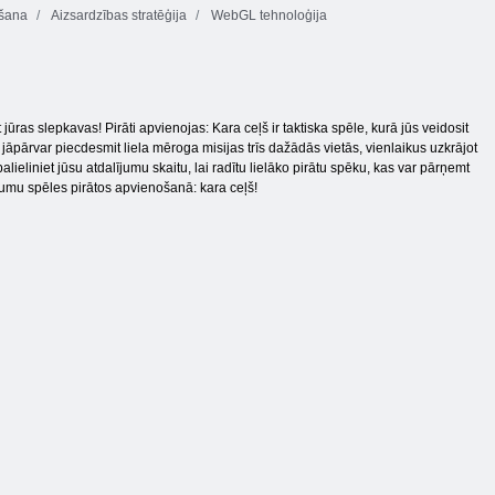
šana
Aizsardzības stratēģija
WebGL tehnoloģija
ūras slepkavas! Pirāti apvienojas: Kara ceļš ir taktiska spēle, kurā jūs veidosit
āpārvar piecdesmit liela mēroga misijas trīs dažādās vietās, vienlaikus uzkrājot
ieliniet jūsu atdalījumu skaitu, lai radītu lielāko pirātu spēku, kas var pārņemt
ākumu spēles pirātos apvienošanā: kara ceļš!