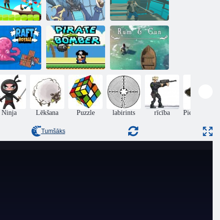
Karš karību
Pirātu mīkla
Pirātu veidotājs
pirāti
Pirātu
Rums un
losta royale
bumbvedējs
lielgabals
Ninja
Lēkšana
Puzzle
labirints
rīcība
Piedzīvojumi
Tumšāks