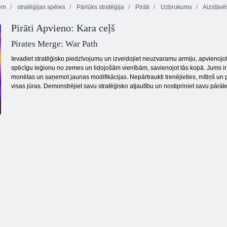
em
stratēģijas spēles
Pārlūks stratēģija
Pirāti
Uzbrukums
Aizstāvē
Pirāti Apvieno: Kara ceļš
Monster Tower
Aizsargājiet
Eggbot vs
aizsardzība
Karalisti
zombiji
Pirates Merge: War Path
Ievadiet stratēģisko piedzīvojumu un izveidojiet neuzvaramu armiju, apvienojot j
spēcīgu leģionu no zemes un lidojošām vienībām, savienojot tās kopā. Jums ir j
monētas un saņemot jaunas modifikācijas. Nepārtraukti trenējieties, mītiņš un pal
visas jūras. Demonstrējiet savu stratēģisko atjautību un nostipriniet savu pār