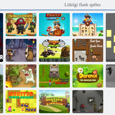
Līdzīgi flash spēles
Pirātu lielgabals
Pirātu flīžu
Pirātu karalis
Mega kauja
izaicinājums
Apvienot
Goblins
Izveidojiet savu
zvaigznīti
sadursme
zombiju ordu
Guns n Glory
Grove 3 turētājs
varoņi
ELF aizsardzība