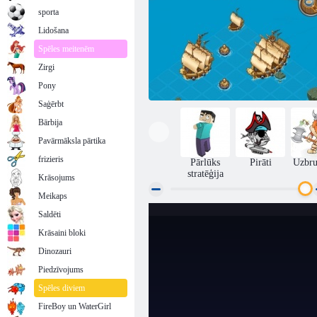
sporta
Lidošana
Spēles meitenēm
Zirgi
Pony
Saģērbt
Bārbija
Pavārmāksla pārtika
frizieris
Pārlūks
Pirāti
Uzbr
stratēģija
Krāsojums
Meikaps
Saldēti
Pirāti un lielgabalus
Krāsaini bloki
Dinozauri
Piedzīvojums
Spēles diviem
FireBoy un WaterGirl