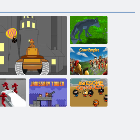
Vilku simulators
Augt impēriju
Kaujas
simulators:
skaitītājs
Awesome
Stickman
Pilsētas aizstāvis
Janisary tornis
uzvara