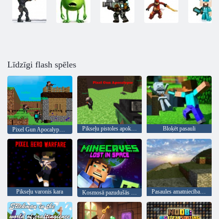
Līdzīgi flash spēles
Pikseļu pistoles apokalipse
Bloķēt pasauli
Pixel Gun Apocalypse 3
Pikseļu varonis kara
Pasaules amatniecības HD
Kosmosā pazudušās mīnu alas