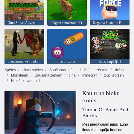
Dino Squad Adventure 2
Kogama Phantom Force
Tīģera simulators 3D
Slenderman vs Freddy Fazbear
Tārpu zona
Bobs laupītājs 1
Spēles
cīņas spēles
Šaušanas spēles
Spēles zēniem
rīcība
Monstriem
Šaušana zēniem
cīņa
Minecraft
touchscreen
Html5
android
Kaulu un bloku
tronis
Throne Of Bones And
Blocks
Mēs piedāvājam jums jauno
tiešsaistes spēļu troni no