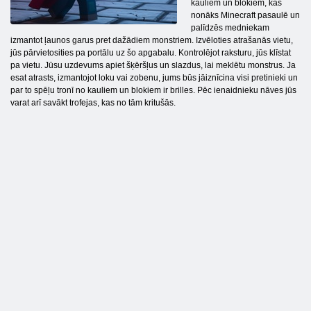
kauliem un blokiem, kas
nonāks Minecraft pasaulē un
palīdzēs medniekam
izmantot ļaunos garus pret dažādiem monstriem. Izvēloties atrašanās vietu,
jūs pārvietosities pa portālu uz šo apgabalu. Kontrolējot raksturu, jūs klīstat
pa vietu. Jūsu uzdevums apiet šķēršļus un slazdus, lai meklētu monstrus. Ja
esat atrasts, izmantojot loku vai zobenu, jums būs jāiznīcina visi pretinieki un
par to spēļu tronī no kauliem un blokiem ir brilles. Pēc ienaidnieku nāves jūs
varat arī savākt trofejas, kas no tām kritušās.