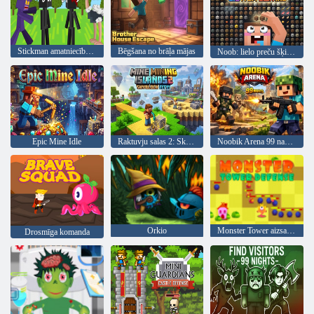
Stickman amatniecības pasaulē
Bēgšana no brāļa mājas
Noob: lielo preču šķirošana
Epic Mine Idle
Raktuvju salas 2: Skyblock City!
Noobik Arena 99 naktis
Orkio
Monster Tower aizsardzība
Drosmīga komanda