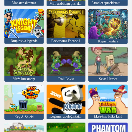
Monster slimnīca
Atrodiet apmeklētājus 99 naktis
Mini aizbildņu pils aizsardzība
Bruņinieka leģenda
Backrooms Escape 1
Kapu meistars
Meža briesmoņi
Troll Bokss
Sētas Heroes
Kogama: zooloģiskais dārzs
Ekstrēms īkšķa karš
Key & Shield