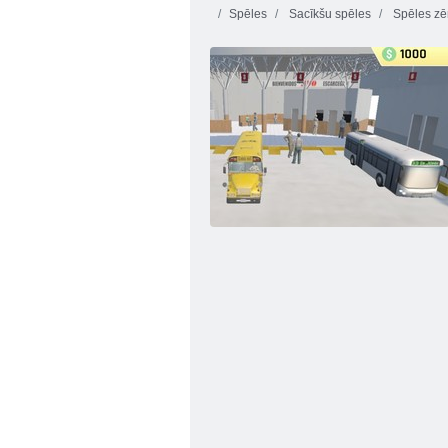
Spēles
Sacīkšu spēles
Spēles z
Lego supervaroņu sacīkstes