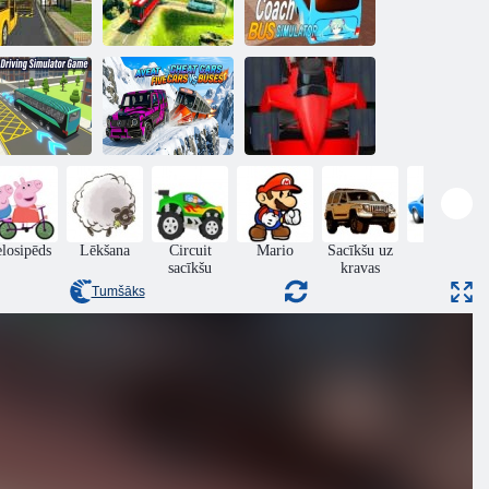
olas autobusu
Pilsētas
braukšanas
Bezceļu
autobusu
simulators
autobuss
simulators
sta autobusa
Krāpināt
braukšanas
automašīnas vs
mulatora spēle
autobusi
Formula drudzis
elosipēds
Lēkšana
Circuit
Mario
Sacīkšu uz
Dreifēt
sacīkšu
kravas
Tumšāks