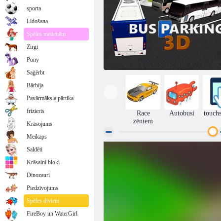
sporta
Lidošana
Spēles meitenēm
Zirgi
Pony
Saģērbt
Bārbija
Pavārmāksla pārtika
frizieris
Race
Autobusi
touch
zēniem
Krāsojums
Meikaps
Saldēti
Autobusu autostāvvieta 3D
Krāsaini bloki
Dinozauri
Piedzīvojums
Spēles diviem
FireBoy un WaterGirl