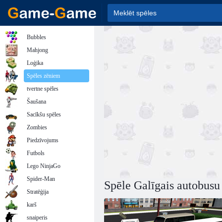
Bubbles
Mahjong
Loģika
Spēles zēniem
tvertne spēles
Šaušana
Sacīkšu spēles
Zombies
Piedzīvojums
Futbols
Lego NinjaGo
Spider-Man
Spēle Galīgais autobusu
Stratēģija
karš
snaiperis