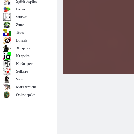
Spēlēt 3 spēles
Puzles
Sudoku
Zuma
Tetris
Biljards
3D spēles
IO spēles
Kāršu spēles
Solitaire
Šahs
Makšķerēšana
Online spēles