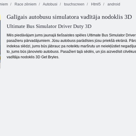
ēniem
Race zēniem
Autobusi
touchscreen
Html5
android
Gold Rush
Galīgais autobusu simulatora vadītāja nodoklis 3D
Tauriņš Kyodai
dārgumu
HD
Krāsu bloki
medības
Ultimate Bus Simulator Driver Duty 3D
Mēs piedāvājam jums jaunajā tiešsaistes spēles Ultimate Bus Simulator Driv
pasažieru pārvadājumiem. Jūsu autobuss parādīsies jūsu priekšā ekrānā. Pārcēl
indeksa slēdzi, jums būs jābrauc pa noteiktu maršrutu un neiekļūstiet negadīju
to, jums būs jānovieto autobuss. Pasažieri tajā sēdēs, un jūs aizvedīsit cilvēku
vadītāja nodoklis 3D Get Bryles.