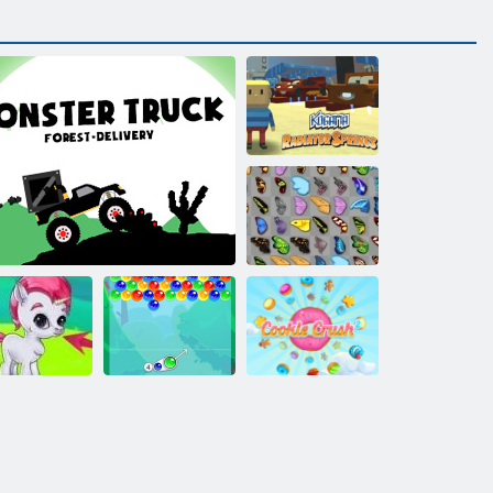
Kogama:
Radiatora avoti
Tauriņš kyodai
Burbulis
Sīkdatņu
rbulis Gemes
Monster Truck Meža Piegāde
Charms
simpātija 2