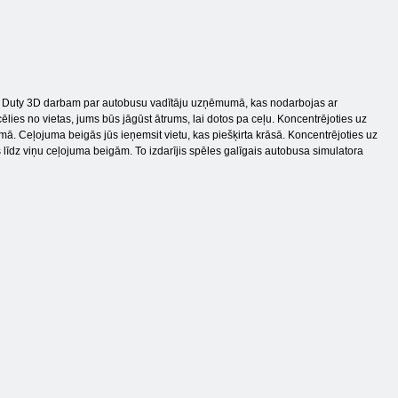
er Duty 3D darbam par autobusu vadītāju uzņēmumā, kas nodarbojas ar
ies no vietas, jums būs jāgūst ātrums, lai dotos pa ceļu. Koncentrējoties uz
mā. Ceļojuma beigās jūs ieņemsit vietu, kas piešķirta krāsā. Koncentrējoties uz
s līdz viņu ceļojuma beigām. To izdarījis spēles galīgais autobusa simulatora