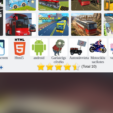
Autobusu
Sk
autostāvvietas
Autobusu
Autobusa rallijs
simulators 3D
simulators 2018
Pilsētas
Netīrumu
Ī
autobusu
Skolas autobusa
autobusa
autobuss
šoferis
simulācija
si
screen
Html5
android
Garlaicīgs
Autostāvvieta
Motociklu
v
cilvēks
sacīkstes
(Total 10)