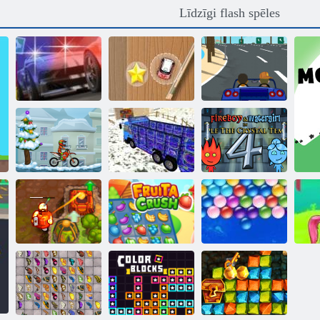
Līdzīgi flash spēles
Mini sacīkšu
Vajāšana uz ielas
skriešanās
Slepkava Racer
Fireboy and
Moto X3M
Kravas
Watergirl 4:
ziema
automašīna 18
Kristāla templis
Nolādēts
Bezgalīgi
dārgums 2
Fruta Crush
burbuļi
Bu