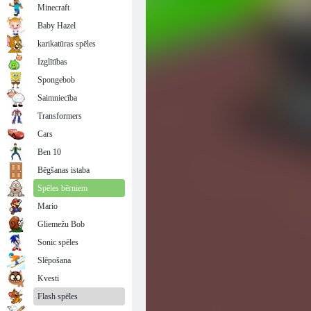
Minecraft
Baby Hazel
karikatūras spēles
Izglītības
Spongebob
Saimniecība
Transformers
Cars
Ben 10
Bēgšanas istaba
Spēles bērniem
Mario
Gliemežu Bob
Sonic spēles
Slēpošana
Kvesti
Flash spēles