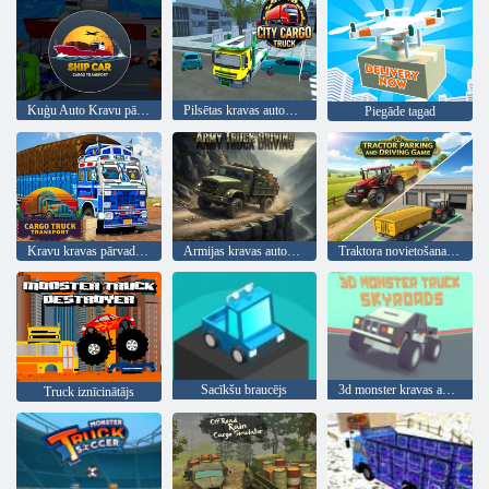
Kuģu Auto Kravu pārvadājumi
Pilsētas kravas automašīna
Piegāde tagad
Kravu kravas pārvadājumi
Armijas kravas automašīnu vadīšana
Traktora novietošanas un braukšanas spēle
Sacīkšu braucējs
3d monster kravas automašīnu debesis
Truck iznīcinātājs