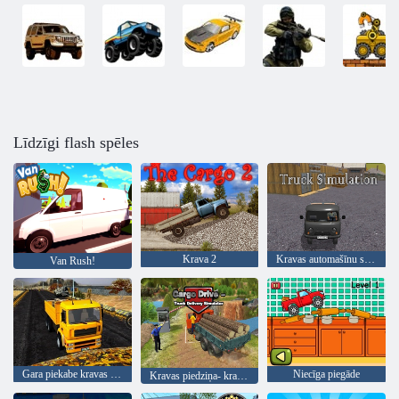
Līdzīgi flash spēles
Krava 2
Kravas automašīnu simulācija
Van Rush!
Gara piekabe kravas automašīnas transporta sim
Niecīga piegāde
Kravas piedziņa- kravas automašīnu piegādes simulators