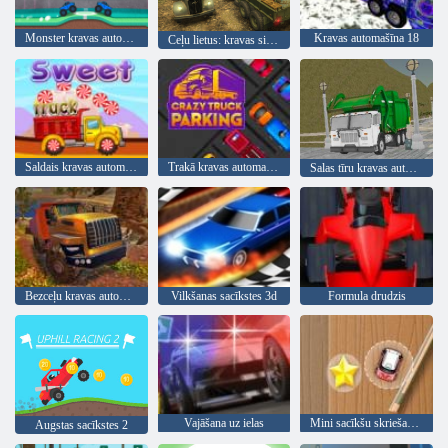
Monster kravas automašīnu futbols
Kravas automašīna 18
Ceļu lietus: kravas simulators
Saldais kravas automašīna
Trakā kravas automašīnu novietošana
Salas tīru kravas automašīnu atkritumu sim
Bezceļu kravas automašīnu simulatora kalnā kāpšana
Vilkšanas sacīkstes 3d
Formula drudzis
Vajāšana uz ielas
Mini sacīkšu skriešanās
Augstas sacīkstes 2