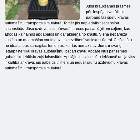
Jūsu braukšanas prasmes
pēc iespējas vairāk tiks
pārbaudītas spēļu kravas
automašīnu transporta simulatorā. Tomēr jūs nepiedalīsit sacensību
sacensībās. Jūsu uzdevums ir pārvadāt preces pa sarežģītiem ceļiem, kas
atrodas kalnainos apgabalos un gar akmeņaino krastu. Viena nepareiza
kustība un automašīna var ielauzties bezdibenī vai iekrist ūdenī. Ceļš ir tālu
no ideāla, būs sarežģītas teritorijas, kur tas nemaz nav. Jums ir svarīgi
ietaupīt ne tikai kravas automašīnu, bet arī kravu. Apdare kļūs par zemes
gabalu, ko izklāsta zaļš taisnstūris. Apstājieties taisnstūra iekšpusē un, ja viss
ir kārtībā ar kravu, jūs pabeigsit līmeni un iegūsit jaunu uzdevumu kravas
automašīnu transporta simulatorā.