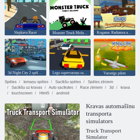
Slepkava Racer
Kogama: Radiatora avoti
Monster Truck Meža Piegāde
3d Night City 2 spēlētāju sacīkstes
Lego supervaroņu sacīkstes
Varonīgs pilots
Spēles
Iemaņu spēles
Sacīkšu spēles
Spēles zēniem
Sacīkšu uz kravas
Auto sacīkstes
Race zēniem
3d
krava
touchscreen
Html5
android
Kravas automašīnu
transporta
simulators
Truck Transport
Simulator