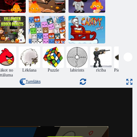
Monkey Go
Monkey Go
Monkey Go
appy Stage
Happy Stage
Happy Stage
353
361
377
ovīni slēptos
Dzīvnieku
objektus
meklētājs
Konfekšu ziema
ākot no
Lēkšana
Puzzle
labirints
rīcība
Piedzīvojumi
ttāluma
Tumšāks