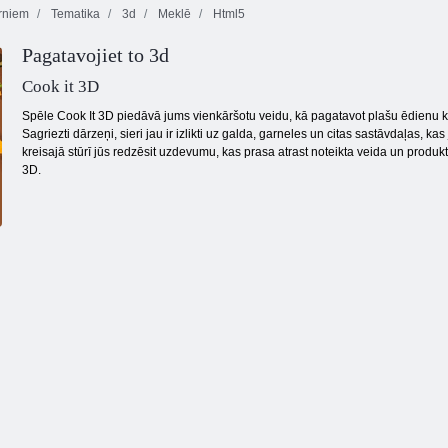
rniem
Tematika
3d
Meklē
Html5
Kogama:
Pagatavojiet to 3d
Ziemassvētku
parks
Līnija 98
Kris Mahjong
Cook it 3D
Spēle Cook It 3D piedāvā jums vienkāršotu veidu, kā pagatavot plašu ēdienu klās
Sagriezti dārzeņi, sieri jau ir izlikti uz galda, garneles un citas sastāvdaļas, 
kreisajā stūrī jūs redzēsit uzdevumu, kas prasa atrast noteikta veida un produktu
3D.