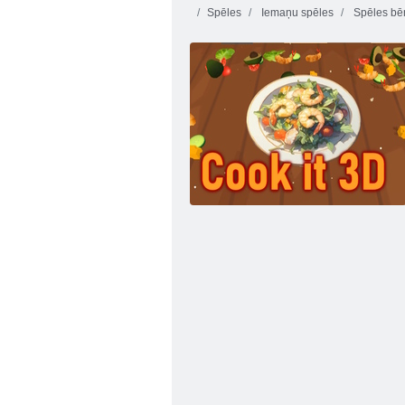
Spēles
Iemaņu spēles
Spēles bē
Baby Hazel Ziemassvētku pārsteigums