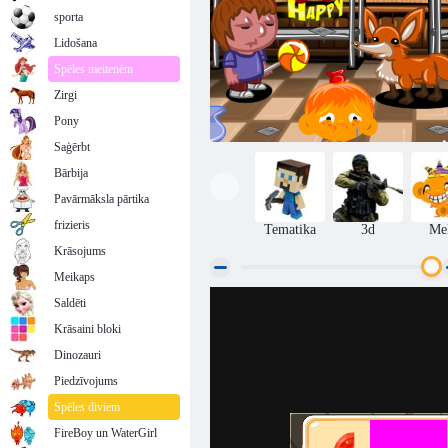
sporta
Lidošana
Spēles meitenēm
Zirgi
Pony
Saģērbt
Bārbija
Pavārmāksla pārtika
frizieris
Tematika
3d
Me
Krāsojums
Meikaps
Saldēti
Monkey Go Happy posms 295
Krāsaini bloki
Dinozauri
Piedzīvojums
Spēles diviem
FireBoy un WaterGirl