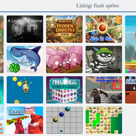
Līdzīgi flash spēles
Tāls ceļš uz
Bedevila slēptie
mājām
objekti 1: ferma
Atrodi to visu
Flying Shark
Run, cūku, Run
Bob laupītājs H5
Mahjong
Maskēts spēki:
Suņu niršana
Dimensions
Zombie Survival
Ko