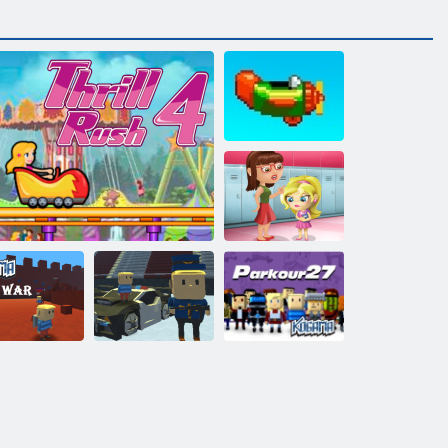
Atkārtot vēlreiz
Slacking spēle
skola
Kigama
Kogama:
gama: 4 karš
Aizraušanās 4
slēpošanas lekt!
Parkour 27