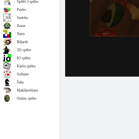
Spēlēt 3 spēles
Puzles
Sudoku
Zuma
Tetris
Biljards
3D spēles
IO spēles
Kāršu spēles
Solitaire
Šahs
Makšķerēšana
Online spēles