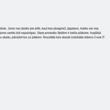
tu. Jums nav jāstāv pie plīts, kaut kas jāsagriež, jāgatavo, tvaiko vai cep.
kas jums varētu būt vajadzīgas. Starp produktu šķēlēm ir tukša plāksne. Augšējā
 skaitu, pārsūtot tos uz plāksni. Rezultāts būs skaisti izstrādāts ēdiens Cook IT