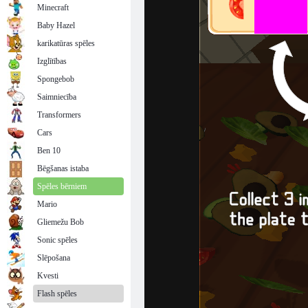
Minecraft
Baby Hazel
karikatūras spēles
Izglītības
Spongebob
Saimniecība
Transformers
Cars
Ben 10
Bēgšanas istaba
Spēles bērniem
Mario
Gliemežu Bob
Sonic spēles
Slēpošana
Kvesti
Flash spēles