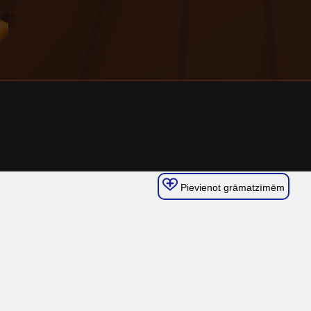
Pievienot grāmatzīmēm