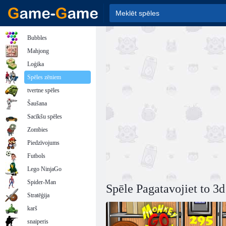
Bubbles
Mahjong
Loģika
Spēles zēniem
tvertne spēles
Šaušana
Sacīkšu spēles
Zombies
Piedzīvojums
Futbols
Lego NinjaGo
Spider-Man
Spēle Pagatavojiet to 3d
Stratēģija
karš
snaiperis