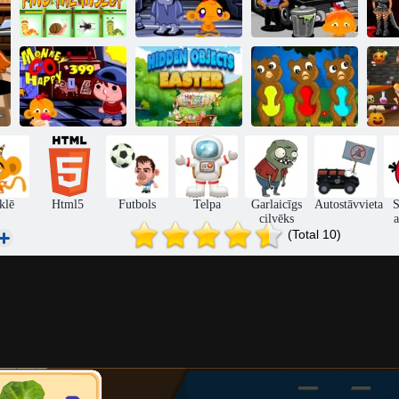
Monkey Go
Monkey Go
Happy Stage
Happy Stage
H
Atrast kukaiņu
343,
347
Pērtiķis Go
laimīgs 399.
Slēpta objekta
Hal
posms
Lieldienas
Glābiet suni
klē
Html5
Futbols
Telpa
Garlaicīgs
Autostāvvieta
S
cilvēks
a
(Total 10)