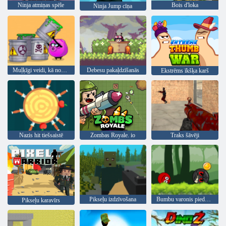
Ninja atmiņas spēle
Bois d'loka
Ninja Jump cīņa
Muļķīgi veidi, kā nomirt 2
Debesu pakaļdzīšanās
Ekstrēms īkšķa karš
Nazis hit tiešsaistē
Zombas Royale. io
Traks šāvēji
Pikseļu izdzīvošana
Bumbu varonis piedzīvojums: sarkans lielība bumbu
Pikseļu karavīrs