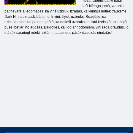
mežā. Izlēmis palikt naktī
tieši klīringa jomā, varonis
pat nevarēja iedomāties, ka viņš uzbrūk. Izrādās, ka klīrings notiek trauksmē
Dark Ninja uzraudzībā, un drīz viņi, šķiet, uzbruks. Reaģējiet uz
uzbrukumiem un paturiet prātā, ka nelieši uzbruks ne tikai kreisajā un labajā
pusē, bet arī no augšas. Baidoties, ka lido ar nodomiem, viņi rada draudus, jo
ir ātrāk sasniegt mērķi nekā ninja asmens pārāk daudzās nindzjās!