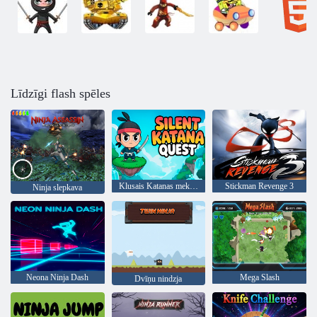
Līdzīgi flash spēles
Klusais Katanas meklējums
Stickman Revenge 3
Ninja slepkava
Neona Ninja Dash
Mega Slash
Dvīņu nindzja