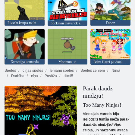
Pikseļu kaujas multiplayer
Dinoz
Stickman maverick slikto zēnu slepkava
Drosmīga komanda
Moomoo. io
Baby Hazel pludmales ballīte
Spēles
cīņas spēles
Iemaņu spēles
Spēles zēniem
Ninja
Darbība
cīņa
Pasāža
Html5
Pārāk daudz
nindzju!
Too Many Ninjas!
Vientuļais varonis bija
ieslodzīts tumšā mežā pārāk
daudzās nindzjās! Viņš
ceļoja, un nakts viņu atrada