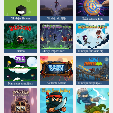
Nindzjas lēciens
Nindzju skrējējs
Naža izaicinājums
Jušimo
Sticky Impossible: 1. nodaļa
Nindzju Šurikena cīņa 2
Saulriets Katana
Nindzju bezgalīgais skrējiens
Ninja pret zombijiem