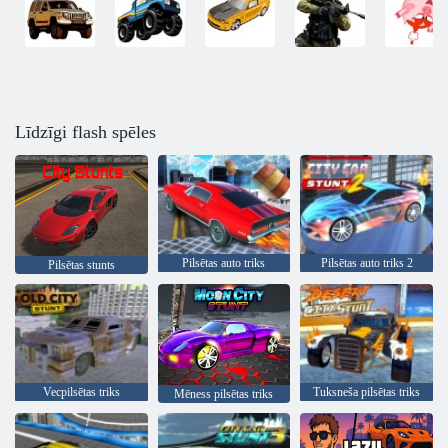
Līdzīgi flash spēles
Pilsētas auto triks
Pilsētas auto triks 2
Pilsētas stunts
Vecpilsētas triks
Tuksneša pilsētas triks
Mēness pilsētas triks