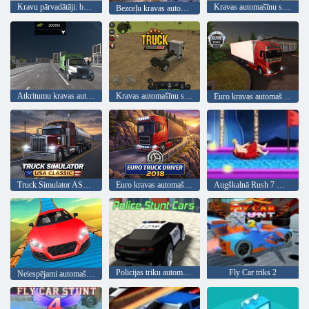
Kravu pārvadātāji: bezceļu kravu pārvadājumi
Kravas automašīnu simulators 17
Bezceļu kravas automašīnu braukšanas simulators
Atkritumu kravas automašīnas braukšanas simulators
Kravas automašīnu simulators: Eiropa
Euro kravas automašīnas vadītājs
Truck Simulator ASV: klasisks
Euro kravas automašīnas vadītājs 2018
Augškalnā Rush 7 WaterPark
Policijas triku automašīnas
Fly Car triks 2
Neiespējami automašīnu triecieni 3d