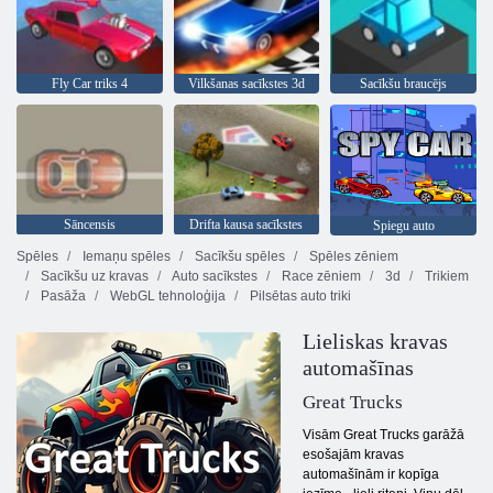
Fly Car triks 4
Vilkšanas sacīkstes 3d
Sacīkšu braucējs
Sāncensis
Drifta kausa sacīkstes
Spiegu auto
Spēles
Iemaņu spēles
Sacīkšu spēles
Spēles zēniem
Sacīkšu uz kravas
Auto sacīkstes
Race zēniem
3d
Trikiem
Pasāža
WebGL tehnoloģija
Pilsētas auto triki
Lieliskas kravas
automašīnas
Great Trucks
Visām Great Trucks garāžā
esošajām kravas
automašīnām ir kopīga