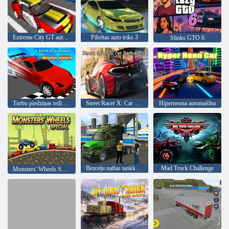
Extreme City GT auto štruntīgi
Pilsētas auto triks 3
Slinks GTO 6
Turbo piedziņas režīms blitz
Street Racer X: Car Racing 3d
Hiperneona automašīna
Bezceļu naftas tankkuģa kravas automašīnu simulators
Mad Truck Challenge
Monsters' Wheels Special