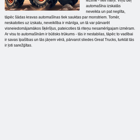
iezīme - lieli riteņi. Viņu dēļ
automašīna izskatās
neveikla un pat neglīta,
tāpēc šādas kravas automašīnas tiek sauktas par monstriem. Tomēr,
neskatoties uz izskatu, neveiklība ir mānīga, un tā var pārvarēt
visneiedomājamākos šķēršļus, pateicoties tā riteņu nesamērīgajam izmēram.
Ar visu to automašīnām ir būtisks trūkums - tās ir nestabilas, tāpēc to vadībai
ir savas īpašības un tās jāņem vērā, pārvarot sliedes Great Trucks, turklāt tās
ir ļoti sarežģītas.