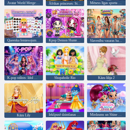
Avatar World Merge: ceļš uz skatuvi!
Mēness līgas sporta sezona
Āfrikas princeses: Stila sala
Queenka Iemiesojums: Izveidojiet varoni
Kpop Demon Hunters Avatar World
Slavenību vasaras baseina ballīte
K-pop stilists: Idol Girls
Shopaholic Rio
Kāzu lilija 2
Iekšpusē dzimšanas dienas svinības
Mirdzums un Shine saģērbt
Kāzu Lily