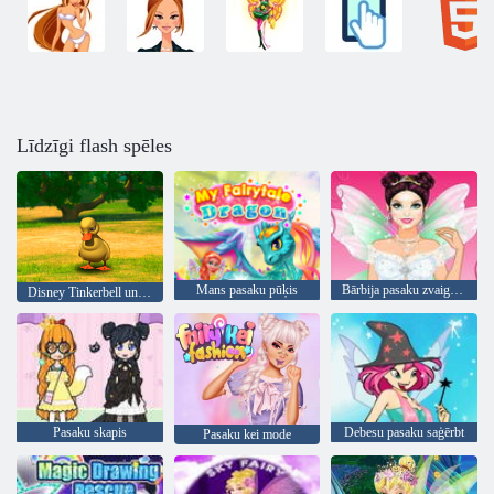
Līdzīgi flash spēles
Mans pasaku pūķis
Bārbija pasaku zvaigzne
Disney Tinkerbell un leģenda par Neverbeast Pixie Hollow Mājdzīvnieki
Pasaku skapis
Debesu pasaku saģērbt
Pasaku kei mode