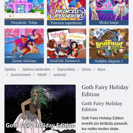
Shopaholic: Tokija
Modes kaujas
Princeses superheroes
Ziemas slidošana
InstaGirls Ziemassvētku saģērbt
Nolādēts dārgums 2
Spēles
Spēles meitenēm
Sapucēties
Grims
fejas
touchscreen
Html5
android
Goth Fairy Holiday
Edition
Goth Fairy Holiday
Edition
Goth Fairy Holiday Edition
ievedīs jūs fantāziju pasaulē,
kur notiks modes skate.