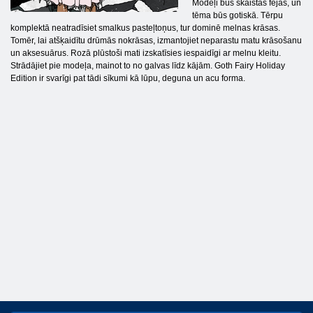
Modeļi būs skaistas fejas, un
tēma būs gotiskā. Tērpu
komplektā neatradīsiet smalkus pasteļtoņus, tur dominē melnas krāsas.
Tomēr, lai atšķaidītu drūmās nokrāsas, izmantojiet neparastu matu krāsošanu
un aksesuārus. Rozā plūstoši mati izskatīsies iespaidīgi ar melnu kleitu.
Strādājiet pie modeļa, mainot to no galvas līdz kājām. Goth Fairy Holiday
Edition ir svarīgi pat tādi sīkumi kā lūpu, deguna un acu forma.