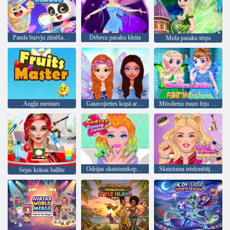
Panda burvju zīmēšanas glābšana
Debesu pasaku kleita
Meža pasaku tērps
Augļu meistars
Gatavojieties kopā ar mani: Fairy Fashion Fantasy
Mūsdienu mazo feju modes
Odrijas skaistumkopšanas salons
Skaistuma ietekmētāja kosmētikas padomi
Sejas krāsas ballīte