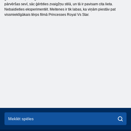
pārvēršas sevī, sāc ģērbties zvaigžņu stilā, un tā ir pavisam cita lieta.
Nebaidieties eksperimentēt. Meitenes ir tik labas, ka viņām piestāv pat
vissmieklīgākais tērps filmā Princesses Royal Vs Star.