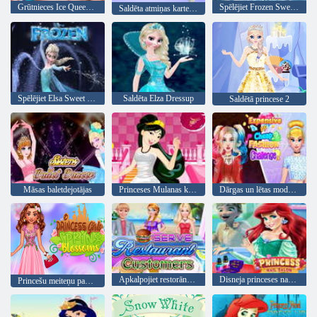
Grūtnieces Ice Queen Bath Care
Spēlējiet Frozen Sweet Matching spēli
Saldēta atmiņas kartes spēle
Spēlējiet Elsa Sweet Matching spēli
Saldēta Elza Dressup
Saldētā princese 2
Māsas baletdejotājas
Princeses Mulanas kāzu kleita
Dārgas un lētas modes izaicinājums
Apkalpojiet restorāna klientus
Disneja princeses nagu salons
Princešu meiteņu pavasara ziedi