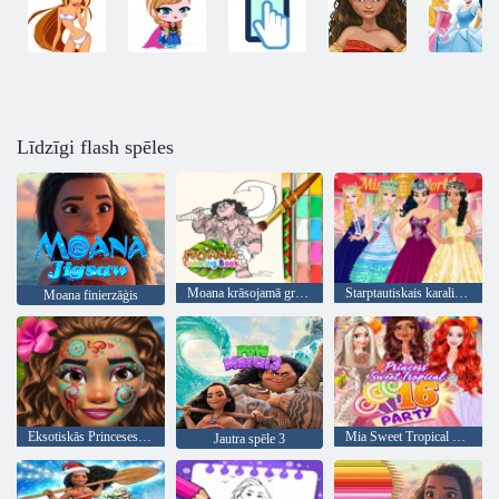
Līdzīgi flash spēles
Moana krāsojamā grāmata
Starptautiskais karaliskās skaistumkopšanas konkurss
Moana finierzāģis
Eksotiskās Princeses aplauzums
Mia Sweet Tropical Sixteen ballīte
Jautra spēle 3