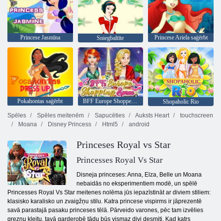
Princese Jasmīna
Princese Ariela saģērbt
Sniegbaltīte
Pokahontas saģērbt
BFF Europe Shoppe Spree
Shopaholic Rio
Spēles
Spēles meitenēm
Sapucēties
Auksts Heart
touchscreen
Moana
Disney Princess
Html5
android
Princeses Royal vs Star
Princesses Royal Vs Star
Disneja princeses: Anna, Elza, Belle un Moana
nebaidās no eksperimentiem modē, un spēlē
Princesses Royal Vs Star meitenes nolēma jūs iepazīstināt ar diviem stiliem:
klasisko karalisko un zvaigžņu stilu. Katra princese vispirms ir jāprezentē
savā parastajā pasaku princeses tēlā. Pārveido varones, pēc tam izvēlies
greznu kleitu, tavā garderobē tādu būs vismaz divi desmiti. Kad katrs