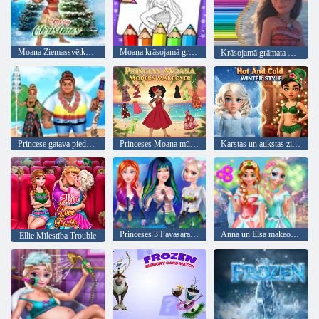
Moana Ziemassvētku džemperis
Moana krāsojamā grāmata
Krāsojamā grāmata Moanai
Princese gatava piedzīvojumiem, randiņš
Princeses Moana mūsdienu pārvērtības
Karstas un aukstas ziemas stils
Princeses 3 Pavasara svētki
Anna un Elsa makeover
Ellie Mīlestība Trouble