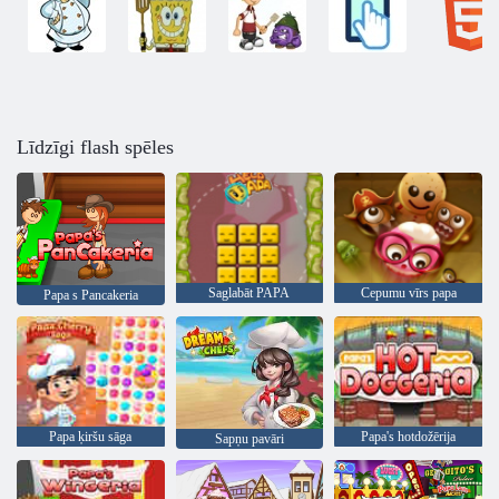
Līdzīgi flash spēles
Saglabāt PAPA
Cepumu vīrs papa
Papa s Pancakeria
Papa ķiršu sāga
Papa's hotdožērija
Sapņu pavāri