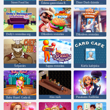
Street Food Inc
Diner Dash dzimtās pilsētas varonis
Ēdienu gatavošana Restorāna virtuve
Dolly's restorāna organizēšana
Dīkstāves restorāns Tycoon
Dīkstāves restorāns Tycoon
Šefpavārs
Sapņu restorāns
Kāršu kafejnīca
Alus rush
Pasakains Andželas modes drudzis
Baby Hazel: Gada diena skolā