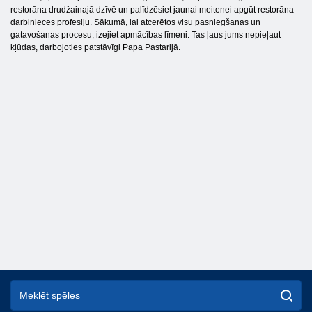
restorāna drudžainajā dzīvē un palīdzēsiet jaunai meitenei apgūt restorāna
darbinieces profesiju. Sākumā, lai atcerētos visu pasniegšanas un
gatavošanas procesu, izejiet apmācības līmeni. Tas ļaus jums nepieļaut
kļūdas, darbojoties patstāvīgi Papa Pastarijā.