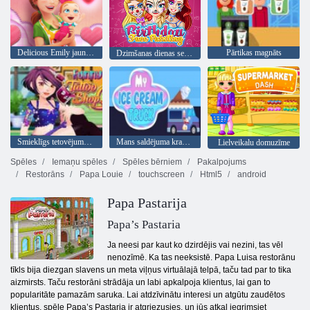
Delicious Emily jauns sākums Valentīna Edition
Pārtikas magnāts
Dzimšanas dienas sejas krāsošana
Smieklīgs tetovējumu veikals
Mans saldējuma kravas automašīna
Lielveikalu domuzīme
Spēles
Iemaņu spēles
Spēles bērniem
Pakalpojums
Restorāns
Papa Louie
touchscreen
Html5
android
Papa Pastarija
Papa’s Pastaria
Ja neesi par kaut ko dzirdējis vai nezini, tas vēl
nenozīmē. Ka tas neeksistē. Papa Luisa restorānu
tīkls bija diezgan slavens un meta viļņus virtuālajā telpā, taču tad par to tika
aizmirsts. Taču restorāni strādāja un labi apkalpoja klientus, lai gan to
popularitāte pamazām saruka. Lai atdzīvinātu interesi un atgūtu zaudētos
klientus, spēle Papa’s Pastaria ir atgriezusies, un jūs atkal iegrimsiet