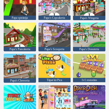
Papa spirānija
Papa’s Cupcakeria
Papa's Wingeria
Papa’s Pancakeria
Papa’s Scooperia
Papa’s Donuteria
Tāpat kā Pica
1v1 restorāns
Papa's Cheeseria