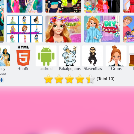
Princese man
Princese aprīļa
Māsu nakts ārā
mani ārā
joku Hair Salon
Mo
Princeses ziedu
DIY
Princeses atmiņa
vainags
lietusmētelis
ney
Html5
android
Pakalpojums
Slavenības
Grims
cess
(Total 10)