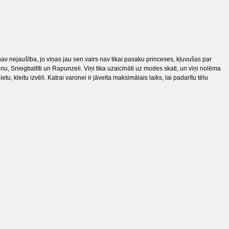
v nejaušība, jo viņas jau sen vairs nav tikai pasaku princeses, kļuvušas par
u, Sniegbaltīti un Rapunzeli. Viņi tika uzaicināti uz modes skati, un viņi nolēma
tu, kleitu izvēli. Katrai varonei ir jāvelta maksimālais laiks, lai padarītu tēlu