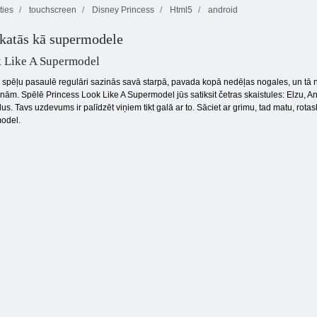
ies
touchscreen
Disney Princess
Html5
android
skatās kā supermodele
Kvadrātveida
Bezgalīgi
Krāsu bloki
grābeklis
burbuļi
k Like A Supermodel
 spēļu pasaulē regulāri sazinās savā starpā, pavada kopā nedēļas nogales, un tā na
nām. Spēlē Princess Look Like A Supermodel jūs satiksit četras skaistules: Elzu, Ann
s. Tavs uzdevums ir palīdzēt viņiem tikt galā ar to. Sāciet ar grimu, tad matu, rotaslie
model.