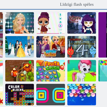
Līdzīgi flash spēles
Ceļš uz
Prom karalienes
honorāru: Leļļu
saģērbt
kauja
Vampīru saģērbt
Fireboy and
Ziemassvētku
Hipsteri vs
Watergirl 4:
ballītes meitenes
rokeri
Kristāla templis
Nolādēts
dārgums 2
Fruta Crush
Burbulis Gemes