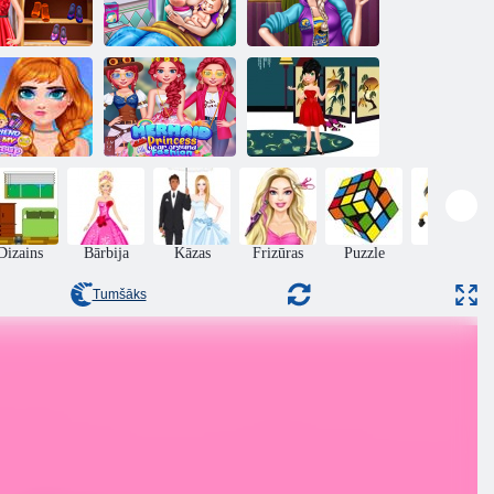
Ledus karalienes
Rich Girls Mall
des princese
dvīņu dzimšana
iepirkšanās
Nāru princese
Puisis dara
visu gadu ap
Cutie meitene
manu grimu
modi
saģērbt
Dizains
Bārbija
Kāzas
Frizūras
Puzzle
Prasme
Tumšāks