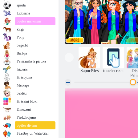
sporta
Lidošana
Spēles meitenēm
Zirgi
Pony
Saģērbt
Bārbija
Pavārmāksla pārtika
frizieris
Sapucēties
touchscreen
Dis
Prin
Krāsojums
Meikaps
Saldēti
Princeses izlaidums
Krāsaini bloki
Dinozauri
Piedzīvojums
Spēles diviem
FireBoy un WaterGirl