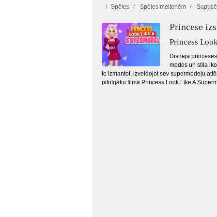
Spēles
Spēles meitenēm
Sapucēt
Princese iz
Princess Loo
Disneja princeses
modes un stila iko
to izmantot, izveidojot sev supermodeļu attēlu
Pludmales saģērbt
pilnīgāku filmā Princess Look Like A Super