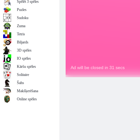
Spēlēt 3 spēles
Puzles
Sudoku
Zuma
Tetris
Biljards
3D spēles
IO spēles
Kāršu spēles
Solitaire
Šahs
Makšķerēšana
Online spēles