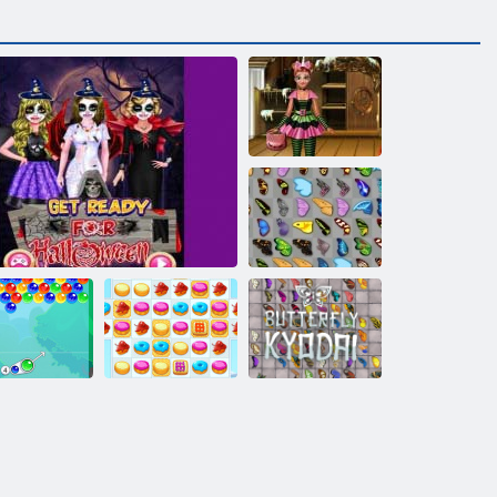
Princese
Helovīna ballīte
Tauriņš kyodai
Burbulis
Sīkdatņu
Tauriņš Kyodai
Charms
Gatavojieties Helovīnam
simpātija 2
HD