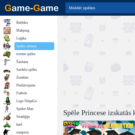
Bubbles
Mahjong
Loģika
Spēles zēniem
tvertne spēles
Šaušana
Sacīkšu spēles
Zombies
Piedzīvojums
Futbols
Lego NinjaGo
Spider-Man
Spēle Princese izskatās
Stratēģija
karš
snaiperis