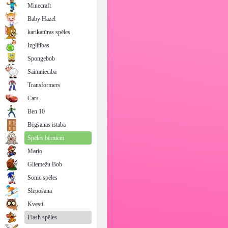
Minecraft
Baby Hazel
karikatūras spēles
Izglītības
Spongebob
Saimniecība
Transformers
Cars
Ben 10
Bēgšanas istaba
Spēles bērniem
Mario
Gliemežu Bob
Sonic spēles
Slēpošana
Kvesti
Flash spēles