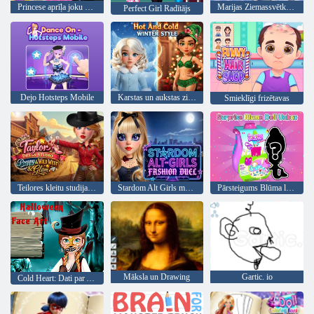
Princese aprīļa joku Hair Salon
Marijas Ziemassvētku ballītes tērps
Perfect Girl Radītājs
Dejo Hotsteps Mobile
Karstas un aukstas ziemas stils
Smieklīgi frizētavas
Teilores kleitu studija Preppy Wild West
Stardom Alt Girls modes duelis
Pārsteigums Blūma lelles izņemšanai
Māksla un Drawing
Gartic. io
Cold Heart: Dati par Annas sejas par Halloween