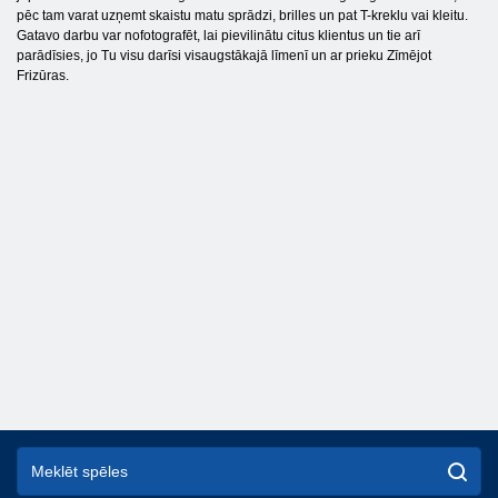
pēc tam varat uzņemt skaistu matu sprādzi, brilles un pat T-kreklu vai kleitu.
Gatavo darbu var nofotografēt, lai pievilinātu citus klientus un tie arī
parādīsies, jo Tu visu darīsi visaugstākajā līmenī un ar prieku Zīmējot
Frizūras.