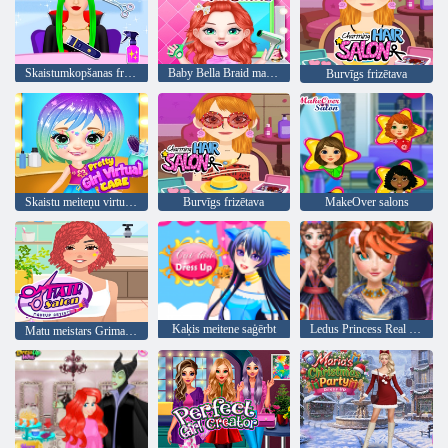
Skaistumkopšanas frizētava
Baby Bella Braid matu salons
Burvīgs frizētava
Skaistu meiteņu virtuālā aprūpe
Burvīgs frizētava
MakeOver salons
Kaķis meitene saģērbt
Ledus Princess Real frizūras
Matu meistars Grima mākslinieks