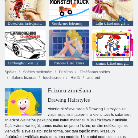
Dotted Girl krāsojamā grāmata
Leļļu krāsošanas grāmata
Smadzenes briesmoņu kravas automašīnai
Lamborghini krāsu grāmata
Princese Hard Times
Ziemas krāsošanas grāmata
Spēles
Spēles meitenēm
Frizūras
Zīmēšanas spēles
Salons frizūras
touchscreen
Html5
android
Frizūru zīmēšana
Drawing Hairstyles
Atveriet frizētavu sadaļā Drawing Hairstyles, un
vispirms jums ir jāpievilina klienti. Jūs to izdarīsiet,
sniedzot kvalitatīvu pakalpojumu katrai meitenei. Mūsu frizētava ir unikāla.
Tajā ikviens var iegūt jaunus matus un jaunu frizūru, un šim nolūkam jums
vienkārši jāizvēlas atbilstošā forma, pēc tam topošo matu krāsa un
jāpārkrāso izvēlētais matu griezuma modelis. Uzmanīgi nogrieziet matus,