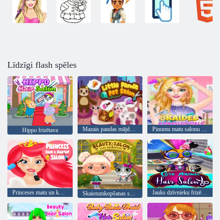
Līdzīgi flash spēles
Mazais pandas mājdzīvnieku salons
Pinumu matu salonu meitenes
Hippo frizētava
Princeses matu un kosmētikas salons
Jauks dzīvnieku frizētava
Skaistumkopšanas salonu meiteņu frizūras