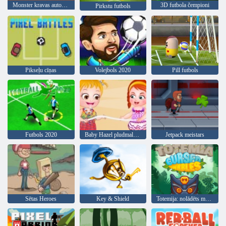
Monster kravas automašīnu futbols
3D futbola čempioni
Pirkstu futbols
Pikseļu cīņas
Volejbols 2020
Pill futbols
Futbols 2020
Baby Hazel pludmales ballīte
Jetpack meistars
Sētas Heroes
Key & Shield
Totemija: nolādēts marmors