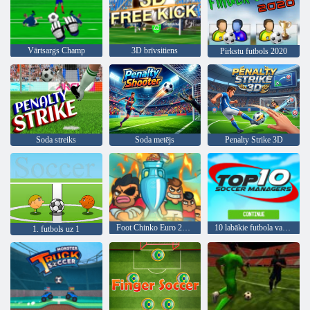
Vārtsargs Champ
3D brīvsitiens
Pirkstu futbols 2020
Soda streiks
Soda metējs
Penalty Strike 3D
Foot Chinko Euro 2016
10 labākie futbola vadītāji
1. futbols uz 1