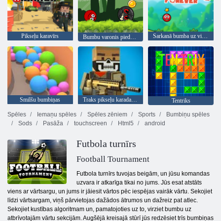
Pikseļu karavīrs
Sarkanā bumba uz visiem laikiem
Bumbu varonis piedzīvojums: sarkans lielība bumbu
Smilšu bumbiņas
Traks pikseļu karadarbība
Tentriks
Spēles
Iemaņu spēles
Spēles zēniem
Sports
Bumbiņu spēles
Sods
Pasāža
touchscreen
Html5
android
Futbola turnīrs
Football Tournament
Futbola turnīrs tuvojas beigām, un jūsu komandas
uzvara ir atkarīga tikai no jums. Jūs esat atstāts
viens ar vārtsargu, un jums ir jāiesit vārtos pēc iespējas vairāk vārtu. Sekojiet
līdzi vārtsargam, viņš pārvietojas dažādos ātrumos un dažreiz pat atlec.
Sekojiet kustības algoritmam un, pamatojoties uz to, virziet bumbu uz
atbrīvotajām vārtu sekcijām. Augšējā kreisajā stūrī jūs redzēsiet trīs bumbiņas