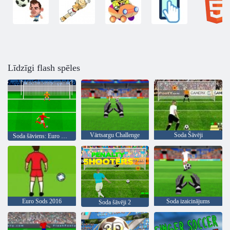
Līdzīgi flash spēles
Vārtsargu Challenge
Soda Šāvēji
Soda šāviens: Euro Cup 2016
Euro Sods 2016
Soda izaicinājums
Soda šāvēji 2