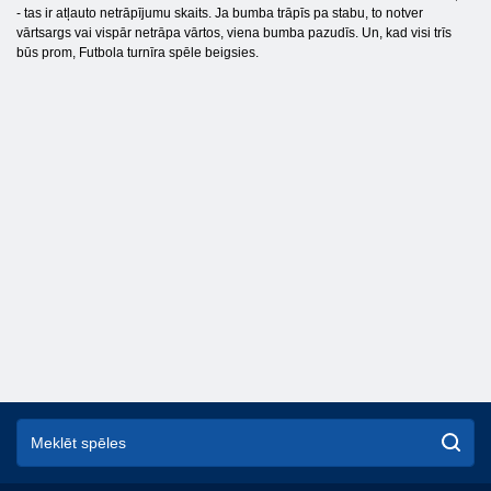
- tas ir atļauto netrāpījumu skaits. Ja bumba trāpīs pa stabu, to notver
vārtsargs vai vispār netrāpa vārtos, viena bumba pazudīs. Un, kad visi trīs
būs prom, Futbola turnīra spēle beigsies.