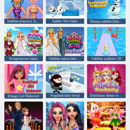
Saldētas princeses Jaungada vakars
Saldēti: Met Olafu
Disneja saldētā Olafa iedomātā pēda darbs
Kroņprinceses kāzas
Saldētas māsas kāzu svētlaime
Saldētas sacīkstes 3D
Nogalināt laiks birojā
Dzimšanas dienas sejas krāsošana
Draugs Girl Makeover