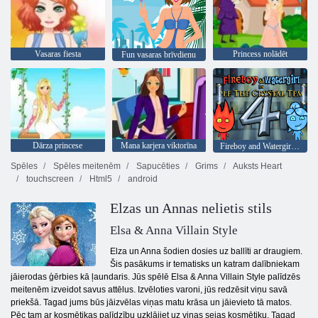
Vasaras fiesta
Princess nolādēt
Fun vasaras brīvdienu
Dārza princese
Mana karjera viktorīna
Fireboy and Watergirl 4: Kristāla templis
Spēles
Spēles meitenēm
Sapucēties
Grims
Auksts Heart
touchscreen
Html5
android
Elzas un Annas nelietis stils
Elsa & Anna Villain Style
Elza un Anna šodien dosies uz ballīti ar draugiem.
Šis pasākums ir tematisks un katram dalībniekam
jāierodas ģērbies kā ļaundaris. Jūs spēlē Elsa & Anna Villain Style palīdzēs
meitenēm izveidot savus attēlus. Izvēloties varoni, jūs redzēsit viņu savā
priekšā. Tagad jums būs jāizvēlas viņas matu krāsa un jāievieto tā matos.
Pēc tam ar kosmētikas palīdzību uzklājiet uz viņas sejas kosmētiku. Tagad