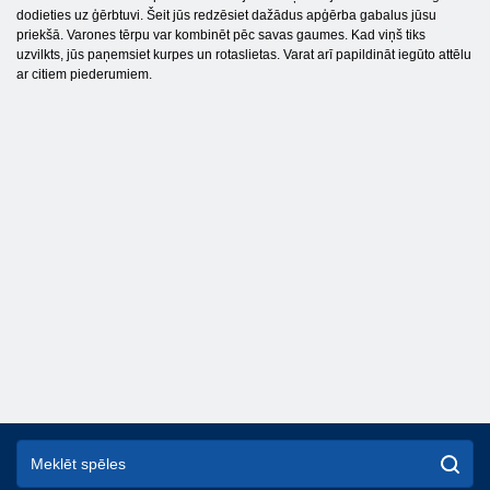
dodieties uz ģērbtuvi. Šeit jūs redzēsiet dažādus apģērba gabalus jūsu
priekšā. Varones tērpu var kombinēt pēc savas gaumes. Kad viņš tiks
uzvilkts, jūs paņemsiet kurpes un rotaslietas. Varat arī papildināt iegūto attēlu
ar citiem piederumiem.