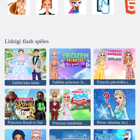
Līdzīgi flash spēles
Saldētas princeses Jaungada vakars
Princešu pārvērtību salons
Saldēta kāzu kleita
Princeses Royal vs Star
Bērnu viktorīna: ko jūs zināt par Frozen?
Princeses karaliskās kāzas