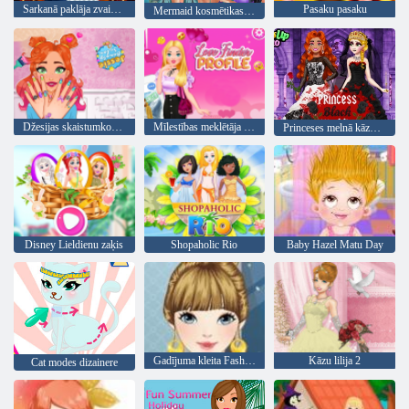
Sarkanā paklāja zvaigznes
Pasaku pasaku
Mermaid kosmētikas salons
Džesijas skaistumkopšanas salons
Mīlestības meklētāja profils
Princeses melnā kāzu kleita
Disney Lieldienu zaķis
Shopaholic Rio
Baby Hazel Matu Day
Gadījuma kleita Fashion
Kāzu lilija 2
Cat modes dizainere