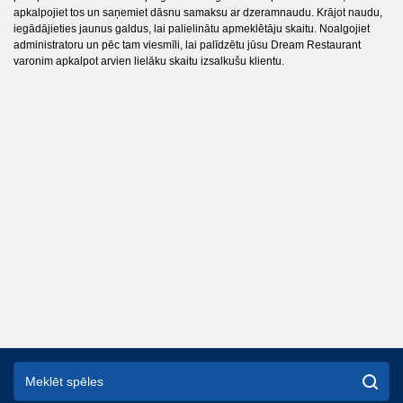
apkalpojiet tos un saņemiet dāsnu samaksu ar dzeramnaudu. Krājot naudu,
iegādājieties jaunus galdus, lai palielinātu apmeklētāju skaitu. Noalgojiet
administratoru un pēc tam viesmīli, lai palīdzētu jūsu Dream Restaurant
varonim apkalpot arvien lielāku skaitu izsalkušu klientu.