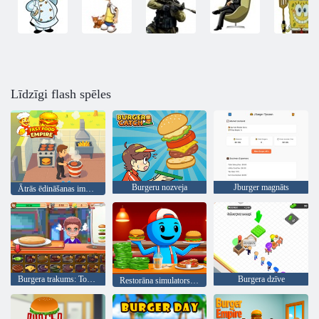
Līdzīgi flash spēles
Burgeru nozveja
Jburger magnāts
Ātrās ēdināšanas impērija
Burgera trakums: Top Burger veikals
Burgera dzīve
Restorāna simulators: burgeri un pica