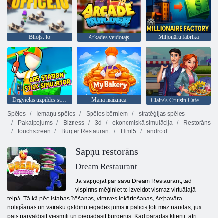
Birojs. io
Miljonāru fabrika
Arkādes veidotājs
Degvielas uzpildes stacijas nūju simulators
Mana maiznīca
Claire's Cruisin Cafe Fest Frenzy
Spēles
Iemaņu spēles
Spēles bērniem
stratēģijas spēles
Pakalpojums
Bizness
3d
ekonomiskā simulācija
Restorāns
touchscreen
Burger Restaurant
Html5
android
Sapņu restorāns
Dream Restaurant
Ja sapņojat par savu Dream Restaurant, tad
vispirms mēģiniet to izveidot vismaz virtuālajā
telpā. Tā kā pēc istabas īrēšanas, virtuves iekārtošanas, šefpavāra
nolīgšanas un vairāku galdiņu iegādes jums ir palicis ļoti maz naudas, jūs
pats pārvaldīsit viesmīli un piegādāsit burgerus. Kad parādās klienti, ātri