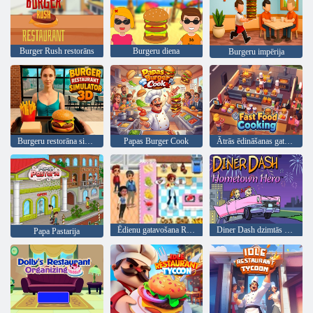
Burger Rush restorāns
Burgeru diena
Burgeru impērija
Burgeru restorāna simulators 3D
Papas Burger Cook
Ātrās ēdināšanas gatavošana
Ēdienu gatavošana Restorāna virtuve
Diner Dash dzimtās pilsētas varonis
Papa Pastarija