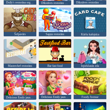
Dolly's restorāna organizēšana
Dīkstāves restorāns Tycoon
Dīkstāves restorāns Tycoon
Šefpavārs
Sapņu restorāns
Kāršu kafejnīca
Masterchef restorāns
Bar fast food
Iepirkšanās iela
Delicious Emily jauns sākums Valentīna Edition
Foody Avenue
Delicious Emily jauns sākums Christmas Edition