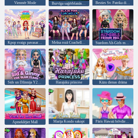
Vienmēr Mode
Besties Sv. Patrika dienas mode
Burvīga saģērbšanās un grims
Kpop svaigs pavasara stils
Melna rozā Coachella Fashionista
Stardom Alt-Girls modes duelis
Sids un Džinnija Y2K Glam Clash
Harajuku princese
Kāzu dienas drāma
Marija Kondo sakopt
Pāris Hawaii brīvdienas
Apmeklējiet Mall