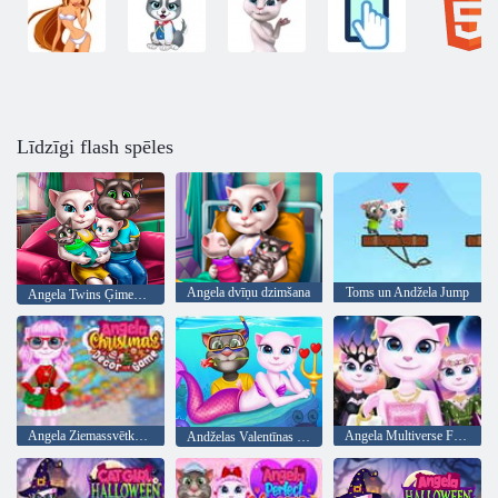
Līdzīgi flash spēles
Angela dvīņu dzimšana
Toms un Andžela Jump
Angela Twins Ģimenes diena
Angela Ziemassvētku dekoru spēle
Angela Multiverse Fashionista
Andželas Valentīnas stāsts Deep Water