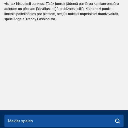
vismaz trīsdesmit punktus. Tālāk jums ir jādomā par tērpu karstam emuāru
autoram un pēc tam jāizvēlas apģērbs biznesa stilā. Katru reizi punktu
līmenis palielināsies par pieciem, bet jūs noteikti nopelnīsiet daudz vairāk
spēlē Angela Trendy Fashionista.