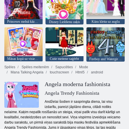
Princeses melnā kāzu kleita
Kāzu kleita uz augšu
Disney Lieldienu zaķis
Māsas kopā uz visiem laikiem
Cutie meitene saģērbt
Fireboy and Watergirl 4: Kristāla templis
Spēles
Spēles meitenēm
Sapucēties
Mode
Mana Talking Angela
touchscreen
Html5
android
Angela moderna fashionista
Angela Trendy Fashionista
Andželai šodien ir saspringta diena, lai visu
izdarītu, pareizi jāplāno diena, citādi notiks
nelaime. Kaķim nepatīk rosīšanās un steiga, viņai patīk visu darīt kārtīgi un
kvalitatīvi, nesteidzoties un nenositot sevi. Viņa vispirms izveidoja veicamo
darbu sarakstu, un pirmā viņas sarakstā bija masku festivāla apmeklēšana
Angela Trendy Fashionista. Jums ir jāsaskaņo viņas tērps, lai tas iegūtu