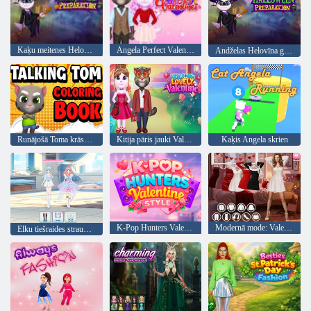
Kaķu meitenes Helovīna sagatavošana
Angela Perfect Valentīna
Andželas Helovīna gatavošanās
Runājošā Toma krāsojamās grāmatas
Kitija pāris jauki Valentīns
Kaķis Angela skrien
K-Pop Hunters Valentīna stils
Modernā mode: Valentīna 3. daļa
Elku tiešraides straume: Lelles jaukā saģērbšanās