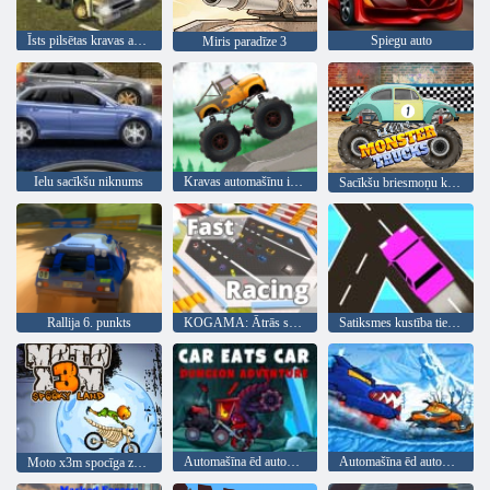
Īsts pilsētas kravas automašīnas simulators
Spiegu auto
Miris paradīze 3
Ielu sacīkšu niknums
Kravas automašīnu izmēģinājumi
Sacīkšu briesmoņu kravas automašīnas
Rallija 6. punkts
KOGAMA: Ātrās sacīkstes
Satiksmes kustība tiešsaistē
Automašīna ēd automašīnu 5
Automašīna ēd automašīnu: Piedzīvojums ziemā
Moto x3m spocīga zeme