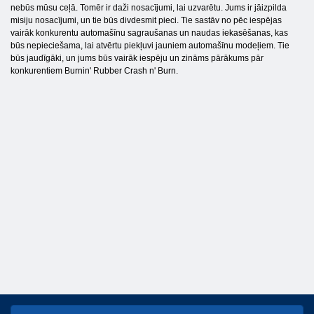
nebūs mūsu ceļā. Tomēr ir daži nosacījumi, lai uzvarētu. Jums ir jāizpilda
misiju nosacījumi, un tie būs divdesmit pieci. Tie sastāv no pēc iespējas
vairāk konkurentu automašīnu sagraušanas un naudas iekasēšanas, kas
būs nepieciešama, lai atvērtu piekļuvi jauniem automašīnu modeļiem. Tie
būs jaudīgāki, un jums būs vairāk iespēju un zināms pārākums pār
konkurentiem Burnin' Rubber Crash n' Burn.