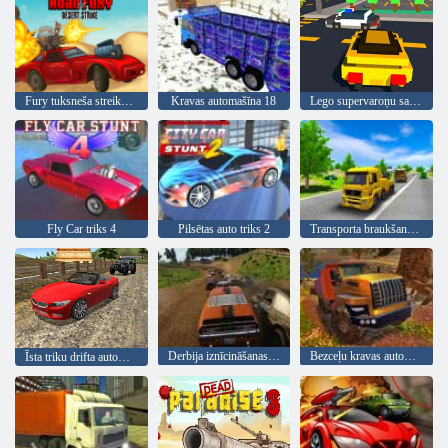
Fury tuksneša streika ceļš
Kravas automašīna 18
Lego supervaroņu sacīkstes
Fly Car triks 4
Pilsētas auto triks 2
Transporta braukšanas simulators
Derbija iznīcināšanas simulators
Bezceļu kravas automašīnu simulatora kalnā kāpšana
Īsta triku drifta automašīnas vadīšana 3d