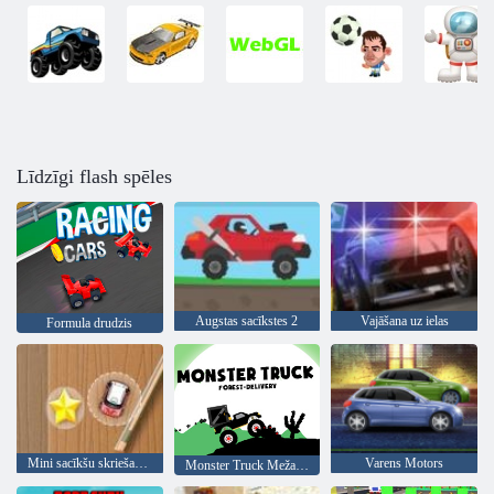
Līdzīgi flash spēles
Augstas sacīkstes 2
Vajāšana uz ielas
Formula drudzis
Mini sacīkšu skriešanās
Varens Motors
Monster Truck Meža Piegāde