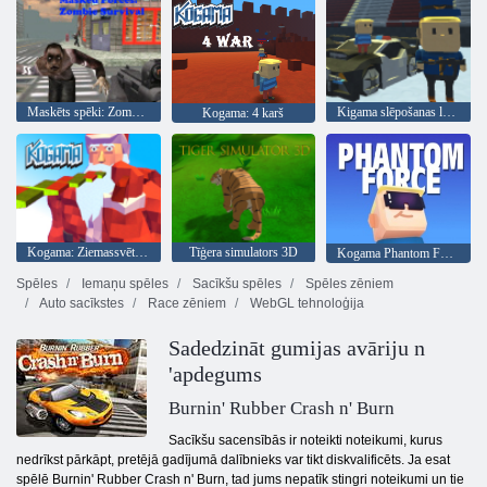
Maskēts spēki: Zombie Survival
Kigama slēpošanas lekt!
Kogama: 4 karš
Kogama: Ziemassvētku parks
Tīģera simulators 3D
Kogama Phantom Force
Spēles
Iemaņu spēles
Sacīkšu spēles
Spēles zēniem
Auto sacīkstes
Race zēniem
WebGL tehnoloģija
Sadedzināt gumijas avāriju n
'apdegums
Burnin' Rubber Crash n' Burn
Sacīkšu sacensībās ir noteikti noteikumi, kurus
nedrīkst pārkāpt, pretējā gadījumā dalībnieks var tikt diskvalificēts. Ja esat
spēlē Burnin' Rubber Crash n' Burn, tad jums nepatīk stingri noteikumi un tie