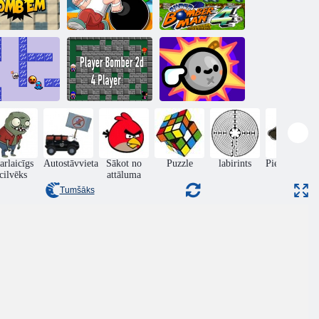
Super
Bumba
Bumbvedējs
Bomberman 4
Spēlētāja
Pieskarieties
Baa-bumbas
bumbvedējs 2d
krāna
labirints
4 spēlētājs
uzplaukums
arlaicīgs
Autostāvvieta
Sākot no
Puzzle
labirints
Piedzīvojumi
cilvēks
attāluma
Tumšāks