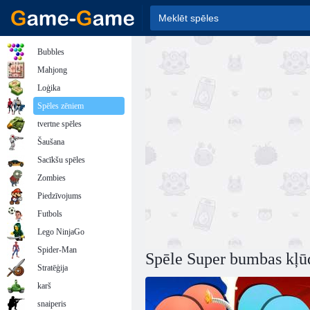
Bubbles
Mahjong
Loģika
Spēles zēniem
tvertne spēles
Šaušana
Sacīkšu spēles
Zombies
Piedzīvojums
Futbols
Lego NinjaGo
Spider-Man
Spēle Super bumbas kļū
Stratēģija
karš
snaiperis