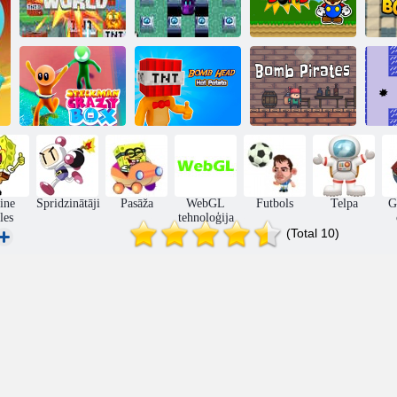
Bloķēt
amatniecības
Super Mario
pasauli
Mini Over spēle
bumba
Bumbas galva
Stickman trakā
karstais
kaste
kartupelis
Bumbu pirāti
ine
Spridzinātāji
Pasāža
WebGL
Futbols
Telpa
G
les
tehnoloģija
(Total 10)