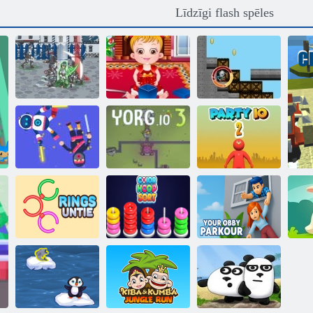
Līdzīgi flash spēles
Baby Hazel
Ziemassvētku
Feodālisms 3
laiks
Nederīgs
Ragdoll. io
Yorg. io 3
Ballīte. io 2
Gredzeni
Krāsu stīpu
Jūsu Obijs
atvienot
šķirne
Parkūrs