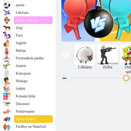
sporta
Lidošana
Spēles meitenēm
Zirgi
Pony
Saģērbt
Bārbija
Pavārmāksla pārtika
frizieris
Lēkšana
rīcība
Onl
spē
Krāsojums
Meikaps
Saldēti
Piespiediet uzplaukumu
Krāsaini bloki
Dinozauri
Piedzīvojums
Spēles diviem
FireBoy un WaterGirl