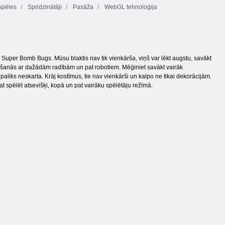
spēles
Spridzinātāji
Pasāža
WebGL tehnoloģija
Super Bomb Bugs. Mūsu blaktis nav tik vienkārša, viņš var lēkt augstu, savākt
tikšanās ar dažādām radībām un pat robotiem. Mēģiniet savākt vairāk
iks neskarta. Krāj kostīmus, tie nav vienkārši un kalpo ne tikai dekorācijām.
 spēlēt atsevišķi, kopā un pat vairāku spēlētāju režīmā.