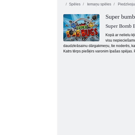
Spēles
Iemaņu spēles
Piedzīvoj
Super bumb
Super Bomb 
Kopā ar nelielu k
visu nepieciešamo
daudzkrāsainu dārgakmeņu, tie noderēs, kad
Ziemassvētku jumta cīņas
Katrs tērps piešķirs varonim īpašas spējas.