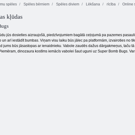
umu spēles
Spēles bērniem
Spēles diviem
Lēkšana
rīcība
Online 
Kiba un Kumba:
as kļūdas
Džungļu
Penguin izlaist
skriešanās
3 pandas
Bugs
ļūdu jūs dosieties aizraujošā, piedzīvojumiem bagātā ceļojumā pa pazemes pasauli 
 un arī iestādīt bumbas. Viņam visu laiku būs jālec pa platformām, izvairoties no 
 jums būs jāsastopas ar ienaidnieku. Vabole zaudēs dažus dārgakmeņus, taču tā pal
 Piemēram, dinozaura kostīms iemācīs vabolei šaut uguni uz Super Bomb Bugs. Varat