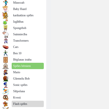
Minecraft
Baby Hazel
karikatūras spēles
Izglītības
Spongebob
Saimniecība
Transformers
Cars
Ben 10
Bēgšanas istaba
Spēles bērniem
Mario
Gliemežu Bob
Sonic spēles
Slēpošana
Kvesti
Flash spēles