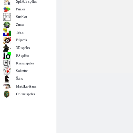
Spēlēt 3 spēles
Puzles
Sudoku
Zuma
Tetris
Biljards
3D spēles
IO spēles
Kāršu spēles
Solitaire
Šahs
Makšķerēšana
Online spēles