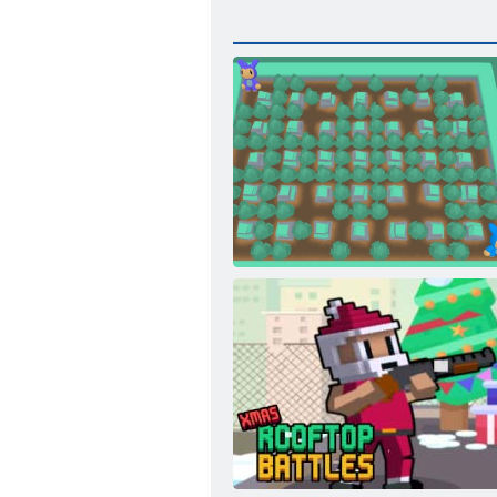
Sprādziena neprāta bumbas sadursme