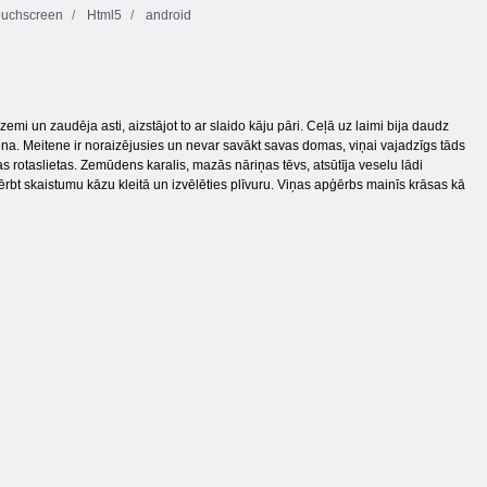
ouchscreen
Html5
android
emi un zaudēja asti, aizstājot to ar slaido kāju pāri. Ceļā uz laimi bija daudz
diena. Meitene ir noraizējusies un nevar savākt savas domas, viņai vajadzīgs tāds
las rotaslietas. Zemūdens karalis, mazās nāriņas tēvs, atsūtīja veselu lādi
bt skaistumu kāzu kleitā un izvēlēties plīvuru. Viņas apģērbs mainīs krāsas kā