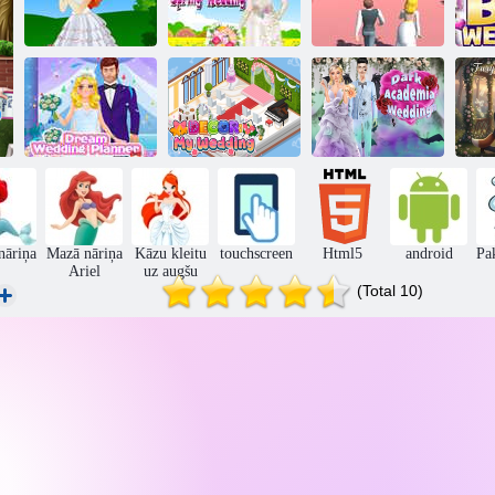
Princeses
Romantiskas
Auroras kāzas
pavasara kāzas 2
Sapņu kāzas
Tumšās
Sapņu kāzu
Dekors: Manas
akadēmijas
P
plānotājs
kāzas
kāzas
p
nāriņa
Mazā nāriņa
Kāzu kleitu
touchscreen
Html5
android
Pa
Ariel
uz augšu
(Total 10)