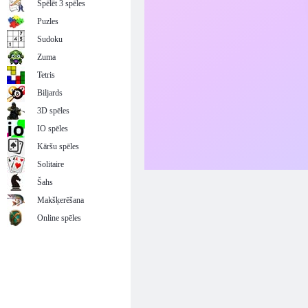
Spēlēt 3 spēles
Puzles
Sudoku
Zuma
Tetris
Biljards
3D spēles
IO spēles
Kāršu spēles
Solitaire
Šahs
Makšķerēšana
Online spēles