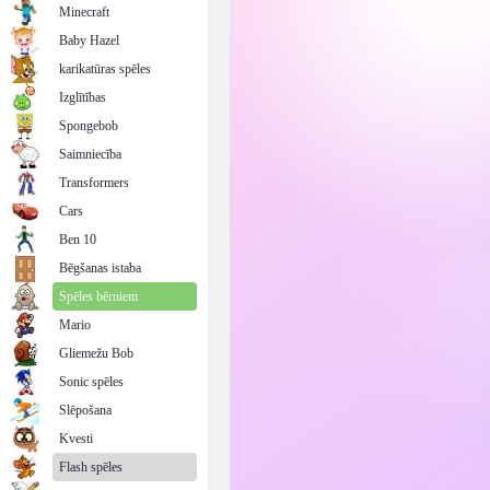
Minecraft
Baby Hazel
karikatūras spēles
Izglītības
Spongebob
Saimniecība
Transformers
Cars
Ben 10
Bēgšanas istaba
Spēles bērniem
Mario
Gliemežu Bob
Sonic spēles
Slēpošana
Kvesti
Flash spēles