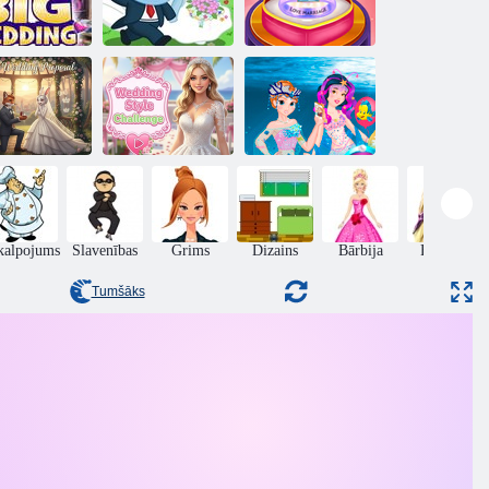
Romantisks
Hippo kāzu
laulības
Lielās kāzas
ballīte
gredzenu dizains
ūkains kāzu
Kāzu stila
Mermaid
iedāvājums
izaicinājums
princeses
kalpojums
Slavenības
Grims
Dizains
Bārbija
Frizūras
Tumšāks