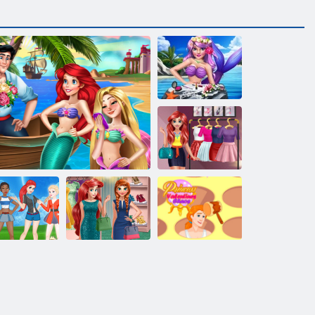
Princeses sirēna
aplauzums stils
Mermaid
Princess Glossy
grims
Princese
Princeses
Princess
okemon iet
Vītā Valentīna diena
ģērbtuve
Valentīna Chaos