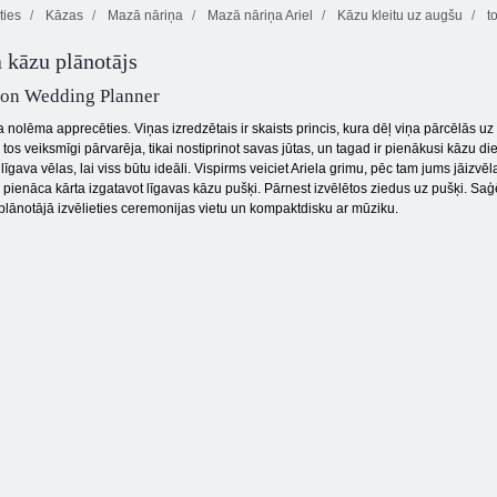
ies
Kāzas
Mazā nāriņa
Mazā nāriņa Ariel
Kāzu kleitu uz augšu
t
Princess Pet
 kāzu plānotājs
Skaistumkopšanas
Princeses pie
salons
Dream kāzas
Yard Sale
on Wedding Planner
 nolēma apprecēties. Viņas izredzētais ir skaists princis, kura dēļ viņa pārcēlās uz z
s tos veiksmīgi pārvarēja, tikai nostiprinot savas jūtas, un tagad ir pienākusi kāzu 
 līgava vēlas, lai viss būtu ideāli. Vispirms veiciet Ariela grimu, pēc tam jums jāizvē
enāca kārta izgatavot līgavas kāzu pušķi. Pārnest izvēlētos ziedus uz pušķi. Saģēr
lānotājā izvēlieties ceremonijas vietu un kompaktdisku ar mūziku.