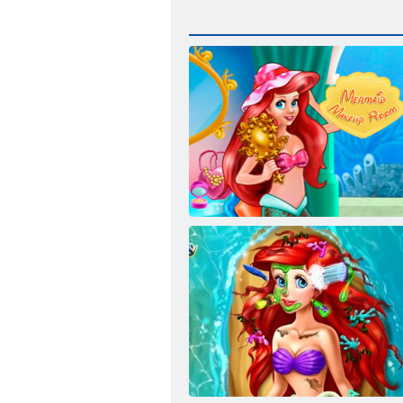
Mermaid Grims numurs