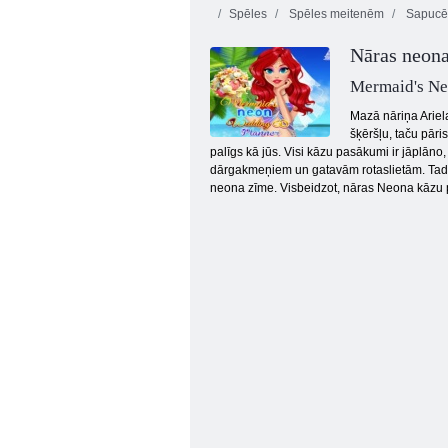
Spēles
Spēles meitenēm
Sapucēt
Nāras neona
Mermaid's Ne
Mazā nāriņa Ariela
šķēršļu, taču pāri
palīgs kā jūs. Visi kāzu pasākumi ir jāplāno,
Mermaid Princess Heal un Spa
dārgakmeņiem un gatavām rotaslietām. Tad pi
neona zīme. Visbeidzot, nāras Neona kāzu p