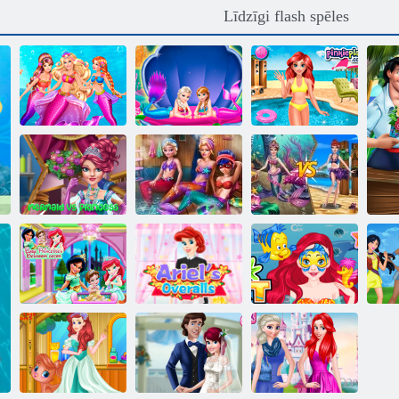
Līdzīgi flash spēles
Princeses
Mermaid
Mermaid
nāriņas
princeses kleita
Princess Pool
kronēšana
up
laiks
Nāriņa pret
Mermaid vs
Mermaid Sauna
princeses
princese
Realife
apģērbu
Baby princeses
guļamistaba
Ariel s
Arielas sejas
dekori
Kombinezoni
māksla
P