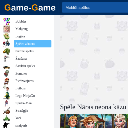
Bubbles
Mahjong
Loģika
Spēles zēniem
tvertne spēles
Šaušana
Sacīkšu spēles
Zombies
Piedzīvojums
Futbols
Lego NinjaGo
Spider-Man
Spēle Nāras neona kāzu 
Stratēģija
karš
snaiperis