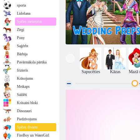
sporta
Lidošana
Spēles meitenēm
Zirgi
Pony
Saģērbt
Bārbija
Pavārmāksla pārtika
frizieris
Sapucēties
Kāzas
Mazā 
Krāsojums
Meikaps
Saldēti
Kāzu sagataves
Krāsaini bloki
Dinozauri
Piedzīvojums
Spēles diviem
FireBoy un WaterGirl