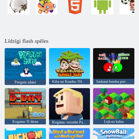
Līdzīgi flash spēles
Kiba un Kumba: Džungļu skriešanās
Sarkanā bumba pret zaļo karali
Penguin izlaist
Kogama: D diena
Lejā no kalna
Kogama: vecenīte Parkour