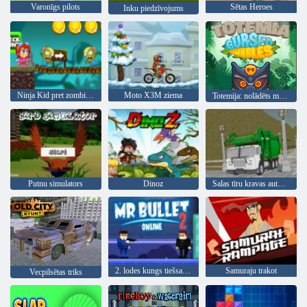
Varonīgs pilots
Sētas Heroes
Inku piedzīvojums
Ninja Kid pret zombijiem
Moto X3M ziema
Totemija: nolādēts marmors
Putnu simulators
Dinoz
Salas tīru kravas automašīnu atkritumu sim
2. lodes kungs tiešsaistē
Samuraju trakot
Vecpilsētas triks