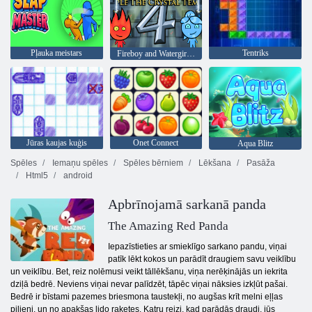
Pļauka meistars
Tentriks
Fireboy and Watergirl 4: Kristāla templis
Jūras kaujas kuģis
Onet Connect
Aqua Blitz
Spēles
Iemaņu spēles
Spēles bērniem
Lēkšana
Pasāža
Html5
android
Apbrīnojamā sarkanā panda
The Amazing Red Panda
Iepazīstieties ar smieklīgo sarkano pandu, viņai
patīk lēkt kokos un parādīt draugiem savu veiklību
un veiklību. Bet, reiz nolēmusi veikt tāllēkšanu, viņa nerēķinājās un iekrita
dziļā bedrē. Neviens viņai nevar palīdzēt, tāpēc viņai nāksies izkļūt pašai.
Bedrē ir bīstami pazemes briesmona taustekļi, no augšas krīt melni eļļas
pilieni, un no apakšas lido raķetes. Katru reizi, kad parādās draudi, jūs