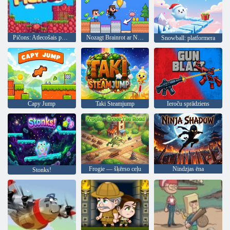
Pičons: Atlecošais putns
Nozagt Brainrot ar Noob un Pro!
Snowball: platformera
Capy Jump
Taki Steamjump
Ieroču sprādziens
Frogie — šķērso ceļu
Nindzjas ēna
Stonks!