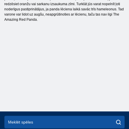
redzēsiet oranžu vai sarkanu izsaukuma zīmi. Turklāt jūs varat nopelnīt ļoti
noderīgus pastiprinātājus, ja panda lēciena laikā savāc trīs hameleonus. Tad
varone var lidot uz augšu, neapgrūtinoties ar lēcienu, taču tas nav ilgi The
Amazing Red Panda.